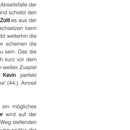
bseitsfalle der 
 und schiebt den 
Zoitl
 es aus der 
Distanz versucht, sein Strich allerdings an das Lattenkreuz kracht - im Nachsetzen kann 
bt weiterhin die 
r scheinen die 
zu sein. Das die 
h kurz vor dem 
n weites Zuspiel 
r Kevin
 perfekt 
" (44.). Arnreit 
ein mögliches 
er
 wird auf der 
n Weg stellenden 
ung später der 