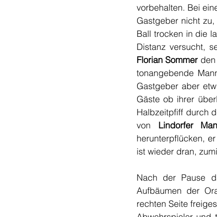
vorbehalten. Bei ein
Gastgeber nicht zu,
Ball trocken in die 
Florian Sommer
 den 
tonangebende Mannsc
Gastgeber aber etwa
Gäste ob ihrer über
Halbzeitpfiff durch 
von 
Lindorfer Man
herunterpflücken, er
ist wieder dran, zu
Nach der Pause da
Aufbäumen der Ora
rechten Seite freiges
Abwehrspieler und t