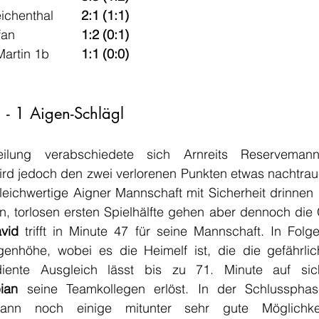
Schenkenfelden - Reichenthal 	
2:1 (1:1)
Ulrichsberg - St. Stefan 			
1:2 (0:1)
Feldkirchen/D. - St. Martin 1b 	
1:1 (0:0)
1 - 1 Aigen-Schlägl
eilung verabschiedete sich Arnreits Reservemann
rd jedoch den zwei verlorenen Punkten etwas nachtraue
eichwertige Aigner Mannschaft mit Sicherheit drinnen
, torlosen ersten Spielhälfte gehen aber dennoch die G
avid
 trifft in Minute 47 für seine Mannschaft. In Folge
nhöhe, wobei es die Heimelf ist, die die gefährlic
ian
 seine Teamkollegen erlöst. In der Schlussphase
ann noch einige mitunter sehr gute Möglichke