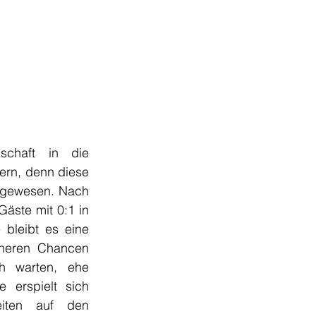
schaft in die 
rn, denn diese 
 gewesen. Nach 
äste mit 0:1 in 
 bleibt es eine 
heren Chancen 
vorfindet. Der verdiente Ausgleich lässt bis zu 71. Minute auf sich warten, ehe 
 erspielt sich 
iten auf den 