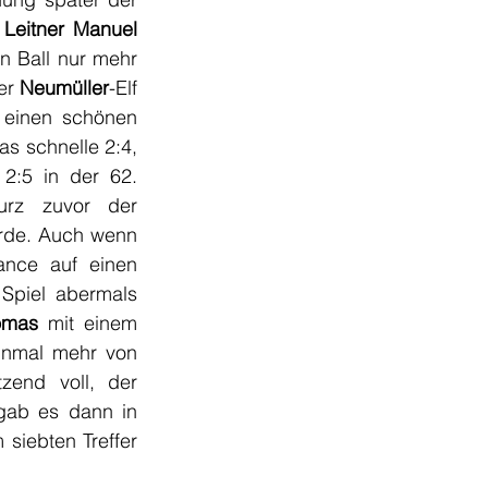
 
Leitner Manuel
n Ball nur mehr 
er 
Neumüller
-Elf 
 einen schönen 
s schnelle 2:4, 
2:5 in der 62. 
rz zuvor der 
rde. Auch wenn 
nce auf einen 
Spiel abermals 
omas
 mit einem 
nmal mehr von 
end voll, der 
gab es dann in 
siebten Treffer 