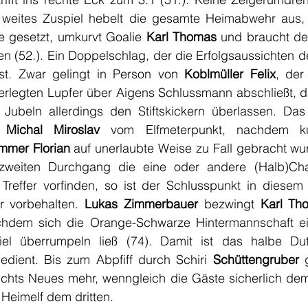
n weites Zuspiel hebelt die gesamte Heimabwehr aus,
e gesetzt, umkurvt Goalie 
Karl Thomas
 und braucht de
en (52.). Ein Doppelschlag, der die Erfolgsaussichten d
st. Zwar gelingt in Person von 
Koblmüller Felix
, der
erlegten Lupfer über Aigens Schlussmann abschließt, da
 Jubeln allerdings den Stiftskickern überlassen. Das 
 
Michal Miroslav
 vom Elfmeterpunkt, nachdem ku
mmer Florian
 auf unerlaubte Weise zu Fall gebracht wu
zweiten Durchgang die eine oder andere (Halb)Cha
Treffer vorfinden, so ist der Schlusspunkt in diesem 
r vorbehalten. 
Lukas Zimmerbauer
 bezwingt 
Karl Th
hdem sich die Orange-Schwarze Hintermannschaft ei
l überrumpeln ließ (74). Damit ist das halbe Dutz
bedient. Bis zum Abpfiff durch Schiri 
Schüttengruber
 
ichts Neues mehr, wenngleich die Gäste sicherlich dem 
 Heimelf dem dritten.