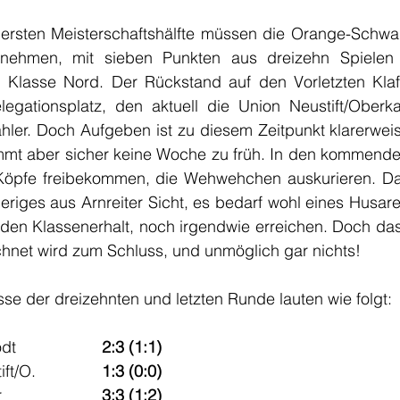
rsten Meisterschaftshälfte müssen die Orange-Schwar
innehmen, mit sieben Punkten aus dreizehn Spielen
 Klasse Nord. Der Rückstand auf den Vorletzten Klaffe
egationsplatz, den aktuell die Union Neustift/Oberka
hler. Doch Aufgeben ist zu diesem Zeitpunkt klarerweis
mt aber sicher keine Woche zu früh. In den kommende
Köpfe freibekommen, die Wehwehchen auskurieren. Das
riges aus Arnreiter Sicht, es bedarf wohl eines Husarenr
 den Klassenerhalt, noch irgendwie erreichen. Doch das
hnet wird zum Schluss, und unmöglich gar nichts!
se der dreizehnten und letzten Runde lauten wie folgt:
Peilstein - Hellmonsödt 			
2:3 (1:1)
Sarleinsbach - Neustift/O. 		
1:3 (0:0)
Kollerschlag - Klaffer 			
3:3 (1:2)