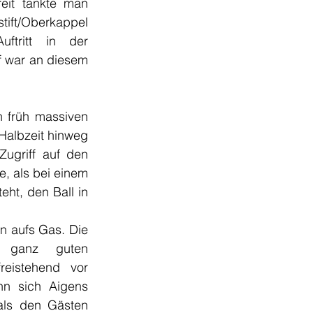
eit tankte man 
ft/Oberkappel 
tritt in der 
f war an diesem 
 früh massiven 
albzeit hinweg 
ugriff auf den 
e, als bei einem 
ht, den Ball in 
n aufs Gas. Die 
 ganz guten 
reistehend vor 
nn sich Aigens 
als den Gästen 