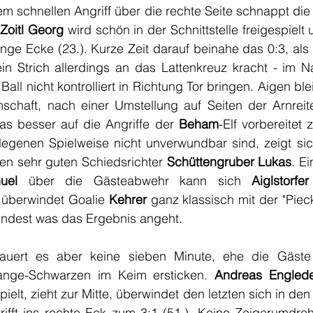
em schnellen Angriff über die rechte Seite schnappt die A
 
Zoitl Georg
 wird schön in der Schnittstelle freigespielt
lange Ecke (23.). Kurze Zeit darauf beinahe das 0:3, als 
Ball nicht kontrolliert in Richtung Tor bringen. Aigen blei
haft, nach einer Umstellung auf Seiten der Arnreite
s besser auf die Angriffe der 
Beham
-Elf vorbereitet 
legenen Spielweise nicht unverwundbar sind, zeigt sic
den sehr guten Schiedsrichter 
Schüttengruber Lukas
. Ei
uel
 über die Gästeabwehr kann sich 
Aiglstorfe
 überwindet Goalie 
Kehrer
 ganz klassisch mit der "Piecke
mindest was das Ergebnis angeht.
uert es aber keine sieben Minute, ehe die Gäste 
nge-Schwarzen im Keim ersticken. 
Andreas Engled
pielt, zieht zur Mitte, überwindet den letzten sich in de
rifft ins rechte Eck zum 3:1 (51.). Keine Zeigerumdreh