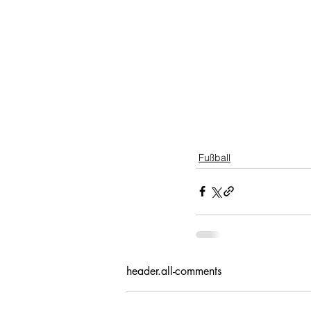
Fußball
header.all-comments