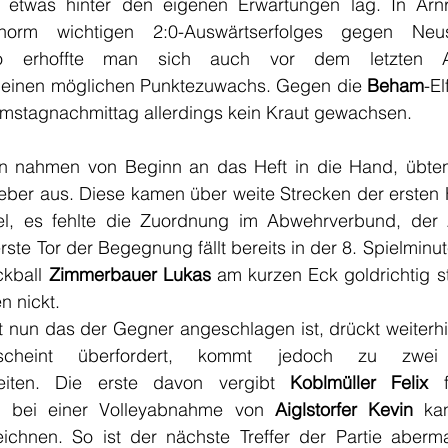
n etwas hinter den eigenen Erwartungen lag. In Arnr
orm wichtigen 2:0-Auswärtserfolges gegen Neusti
 so erhoffte man sich auch vor dem letzten Auf
t einen möglichen Punktezuwachs. Gegen die 
Beham
-El
Samstagnachmittag allerdings kein Kraut gewachsen.
n nahmen von Beginn an das Heft in die Hand, übten
eber aus. Diese kamen über weite Strecken der ersten H
iel, es fehlte die Zuordnung im Abwehrverbund, der Z
ste Tor der Begegnung fällt bereits in der 8. Spielminut
kball 
Zimmerbauer Lukas
 am kurzen Eck goldrichtig ste
n nickt.
ert nun das der Gegner angeschlagen ist, drückt weiterhi
scheint überfordert, kommt jedoch zu zwei
keiten. Die erste davon vergibt 
Koblmüller Felix
 f
, bei einer Volleyabnahme von 
Aiglstorfer Kevin
 ka
chnen. So ist der nächste Treffer der Partie aberm