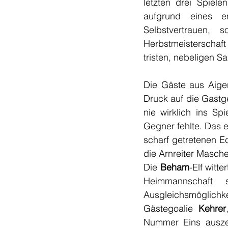
letzten drei Spiele
aufgrund eines en
Selbstvertrauen,
Herbstmeisterschaf
tristen, nebeligen 
Die Gäste aus Aige
Druck auf die Gastg
nie wirklich ins Sp
Gegner fehlte. Das er
scharf getretenen Ec
die Arnreiter Masche
Die 
Beham
-Elf witt
Heimmannschaft 
Ausgleichsmöglich
Gästegoalie 
Kehrer
Nummer Eins auszei