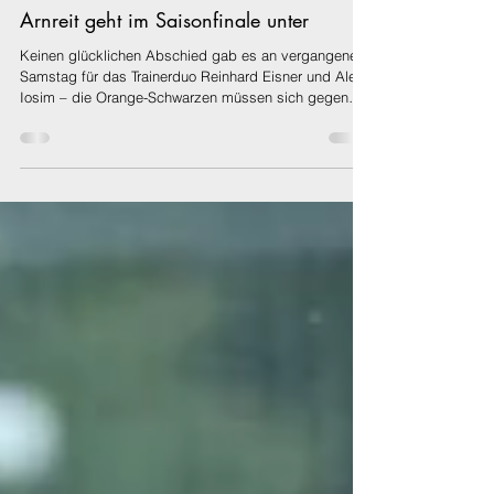
Florian Grubhofer
15. Juni
4 Min. Lesezeit
Arnreit geht im Saisonfinale unter
Keinen glücklichen Abschied gab es an vergangenen
Samstag für das Trainerduo Reinhard Eisner und Alex
Iosim – die Orange-Schwarzen müssen sich gegen
starke Haslacher mit 0:4 aus Arnreiter Sicht
geschlagen geben und gehen mit einem herben
Dämpfer in die Sommerpause, welche zum richtigen
Zeitpunkt für die Arnreiter kommt. Niklas Hackl und
Marvin Lorenz erzielen die Treffer in Hälfte eins, Moritz
Schnölzer und Tobias Schauer legen ab der 70. Minute
nach. Am letzten Spieltag der