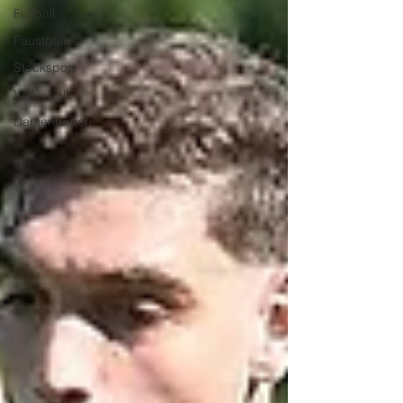
Fußball
Faustball
Stocksport
Volleyball
Damenturnen