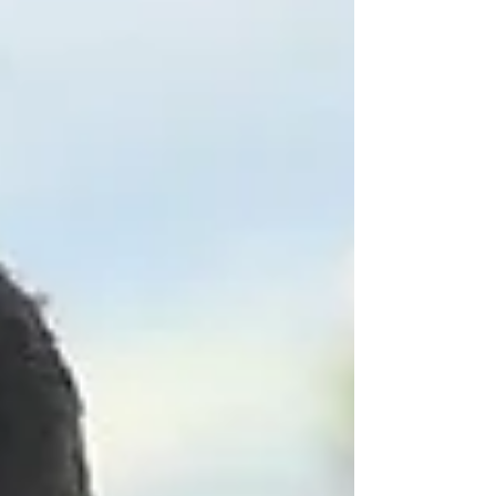
Zepter und dominieren dasSpielgeschehen
weitestgehend. Das Eigentor von Felix Koblmüller
sorgte für den „Dosenöffner“, Simon Schaubmeir,
Kevin Rachinger und Clemens Löffler bescherten die
nächsten Treffer. Patrick Aiglstorfer und Jakob Simader
sorgten mit ihren Toren für