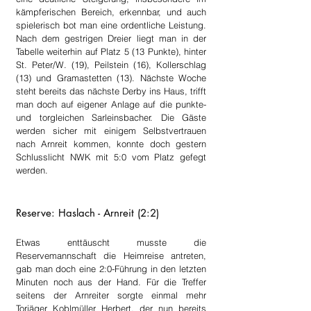
kämpferischen Bereich, erkennbar, und auch 
spielerisch bot man eine ordentliche Leistung. 
Nach dem gestrigen Dreier liegt man in der 
Tabelle weiterhin auf Platz 5 (13 Punkte), hinter 
St. Peter/W. (19), Peilstein (16), Kollerschlag 
(13) und Gramastetten (13). Nächste Woche 
steht bereits das nächste Derby ins Haus, trifft 
man doch auf eigener Anlage auf die punkte- 
und torgleichen Sarleinsbacher. Die Gäste 
werden sicher mit einigem Selbstvertrauen 
nach Arnreit kommen, konnte doch gestern 
Schlusslicht NWK mit 5:0 vom Platz gefegt 
werden.
Reserve: Haslach - Arnreit (2:2)
Etwas enttäuscht musste die 
Reservemannschaft die Heimreise antreten, 
gab man doch eine 2:0-Führung in den letzten 
Minuten noch aus der Hand. Für die Treffer 
seitens der Arnreiter sorgte einmal mehr 
Torjäger Koblmüller Herbert, der nun bereits 