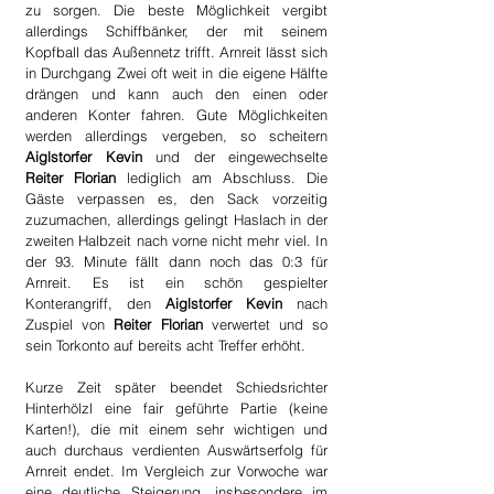
zu sorgen. Die beste Möglichkeit vergibt 
allerdings Schiffbänker, der mit seinem 
Kopfball das Außennetz trifft. Arnreit lässt sich 
in Durchgang Zwei oft weit in die eigene Hälfte 
drängen und kann auch den einen oder 
anderen Konter fahren. Gute Möglichkeiten 
werden allerdings vergeben, so scheitern
Aiglstorfer Kevin
 und der eingewechselte 
Reiter Florian
 lediglich am Abschluss. Die 
Gäste verpassen es, den Sack vorzeitig 
zuzumachen, allerdings gelingt Haslach in der 
zweiten Halbzeit nach vorne nicht mehr viel. In 
der 93. Minute fällt dann noch das 0:3 für 
Arnreit. Es ist ein schön gespielter 
Konterangriff, den
 Aiglstorfer Kevin
 nach 
Zuspiel von
 Reiter Florian
 verwertet und so 
sein Torkonto auf bereits acht Treffer erhöht.
Kurze Zeit später beendet Schiedsrichter 
Hinterhölzl eine fair geführte Partie (keine 
Karten!), die mit einem sehr wichtigen und 
auch durchaus verdienten Auswärtserfolg für 
Arnreit endet. Im Vergleich zur Vorwoche war 
eine deutliche Steigerung, insbesondere im 