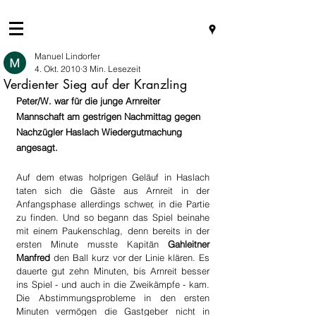
Manuel Lindorfer
4. Okt. 2010
3 Min. Lesezeit
Verdienter Sieg auf der Kranzling
Peter/W. war für die junge Arnreiter 
Mannschaft am gestrigen Nachmittag gegen 
Nachzügler Haslach Wiedergutmachung 
angesagt.
Auf dem etwas holprigen Geläuf in Haslach 
taten sich die Gäste aus Arnreit in der 
Anfangsphase allerdings schwer, in die Partie 
zu finden. Und so begann das Spiel beinahe 
mit einem Paukenschlag, denn bereits in der 
ersten Minute musste Kapitän 
Gahleitner 
Manfred
 den Ball kurz vor der Linie klären. Es 
dauerte gut zehn Minuten, bis Arnreit besser 
ins Spiel - und auch in die Zweikämpfe - kam. 
Die Abstimmungsprobleme in den ersten 
Minuten vermögen die Gastgeber nicht in 