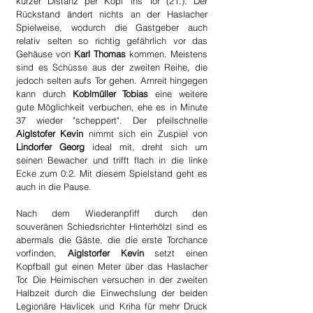
kurzer Distanz per Kopf ins Tor (21.). Der 
Rückstand ändert nichts an der Haslacher 
Spielweise, wodurch die Gastgeber auch 
relativ selten so richtig gefährlich vor das 
Gehäuse von 
Karl Thomas
 kommen. Meistens 
sind es Schüsse aus der zweiten Reihe, die 
jedoch selten aufs Tor gehen. Arnreit hingegen 
kann durch 
Koblmüller Tobias
 eine weitere 
gute Möglichkeit verbuchen, ehe es in Minute 
37 wieder "scheppert". Der pfeilschnelle 
Aiglstofer Kevin
 nimmt sich ein Zuspiel von 
Lindorfer Georg
 ideal mit, dreht sich um 
seinen Bewacher und trifft flach in die linke 
Ecke zum 0:2. Mit diesem Spielstand geht es 
auch in die Pause.
Nach dem Wiederanpfiff durch den 
souveränen Schiedsrichter Hinterhölzl sind es 
abermals die Gäste, die die erste Torchance 
vorfinden,
 Aiglstorfer Kevin
 setzt einen 
Kopfball gut einen Meter über das Haslacher 
Tor. Die Heimischen versuchen in der zweiten 
Halbzeit durch die Einwechslung der beiden 
Legionäre Havlicek und Kriha für mehr Druck 