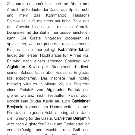
Zählbares umzumünzen, und so übernimmt 
Arnreit mit fortlaufender Dauer des Spiels mehr 
und mehr das Kommando. Haslachs 
Spielweise läuft meistens auf hohe Bälle aus 
der Abwehr hinaus, auf die sich Arnreits 
Defensive mit der Zeit immer besser einstellen 
kann. Die Gäste hingegen probieren es 
spielerisch, was aufgrund des recht unebenen 
Platzes nicht immer gelingt. 
Koblmüller Tobias
findet den ersten Hochkaräter für Arnreit vor: 
Er wird nach einem schönen Spielzug von 
Aiglstorfer Kevin
 per Stanglpass bedient, 
seinen Schuss kann aber Haslachs Engleder 
toll entschärfen. Das nächste mal richtig 
brenzlig wird es in Minute 20, als Engleder 
einen Freistoß von
 Aiglstorfer Patrick
 aus 
großer Distanz nicht festhalten kann, doch 
sowohl sein Bruder Kevin als auch 
Gahleitner 
Benjamin
 kommen um Haaresbreite zu kurz. 
Der darauf folgende Eckball bringt aber dann 
die Führung für die Gäste. 
Gahleitner Benjamin
wird nach Aiglstorfer-Flanke am Fünfer sträflich 
vernachlässigt und wuchtet den Ball aus 