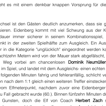
eht es mit einem denkbar knappen Vorsprung für die 
sel ist den Gästen deutlich anzumerken, dass sie gew
sieren. Eidenberg kommt mit viel Schwung aus der Ka
dauer immer sicherer in seinem Kombinationsspiel,
nkt in der zweiten Spielhälfte zum Ausgleich. Ein Ausg
er in die Kategorie "unglücklich" eingeordnet werden k
achtzehn Metern wird von der Mauer stark abgefälscht, 
 Weg vorbei am chancenlosen 
Dominik Neumüller
 im Spiel, und landet mit dem Ausgleichs- einen echten W
 folgenden Minuten fahrig und fehleranfällig, schlicht v
n nach dem 1:1 gleich einen weiteren Treffer einstecke
e vom Elfmeterpunkt, nachdem zuvor eine Eidenberger 
zu Fall gebracht wurde (60.). Binnen fünfzehn Minuten d
n Gunsten, doch die Elf von Coach
 Herbert Zach
 