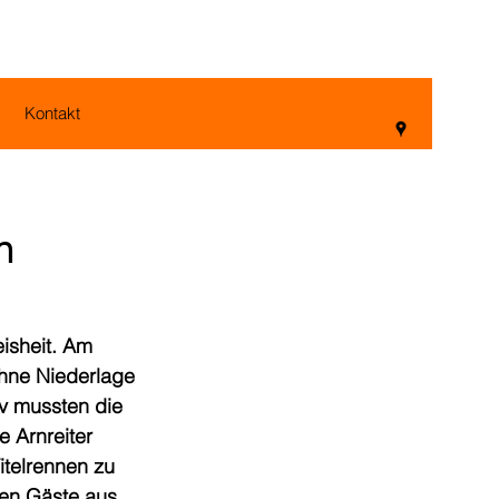
Kontakt
n
isheit. Am 
hne Niederlage 
v mussten die 
 Arnreiter 
telrennen zu 
hen Gäste aus 