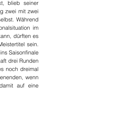
, blieb seiner 
g zwei mit zwei 
elbst. Während 
alsituation im 
nn, dürften es 
tertitel sein. 
s Saisonfinale 
ft drei Runden 
s noch dreimal 
henenden, wenn 
damit auf eine 