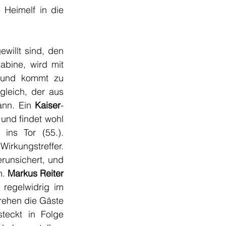
Heimelf in die 
illt sind, den 
bine, wird mit 
 und kommt zu 
leich, der aus 
ann. Ein 
Kaiser
-
und findet wohl 
 ins Tor (55.). 
irkungstreffer. 
erunsichert, und 
n.
 Markus Reiter
regelwidrig im 
rehen die Gäste 
steckt in Folge 