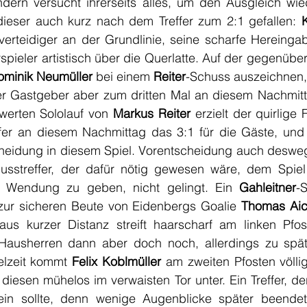
dern versucht ihrerseits alles, um den Ausgleich wiede
ieser auch kurz nach dem Treffer zum 2:1 gefallen: 
verteidiger an der Grundlinie, seine scharfe Hereingab
ieler artistisch über die Querlatte. Auf der gegenüber
ominik Neumüller 
bei einem 
Reiter
-Schuss auszeichnen, i
r Gastgeber aber zum dritten Mal an diesem Nachmit
erten Sololauf von 
Markus Reiter 
erzielt der quirlige F
fer an diesem Nachmittag das 3:1 für die Gäste, und s
cheidung in diesem Spiel. Vorentscheidung auch deswege
usstreffer, der dafür nötig gewesen wäre, dem Spiel v
 Wendung zu geben, nicht gelingt. Ein 
Gahleitner
-
zur sicheren Beute von Eidenbergs Goalie 
Thomas Aic
 aus kurzer Distanz streift haarscharf am linken Pfost
 Hausherren dann aber doch noch, allerdings zu spät: 
elzeit kommt
 Felix Koblmüller
 am zweiten Pfosten völlig
 diesen mühelos im verwaisten Tor unter. Ein Treffer, der