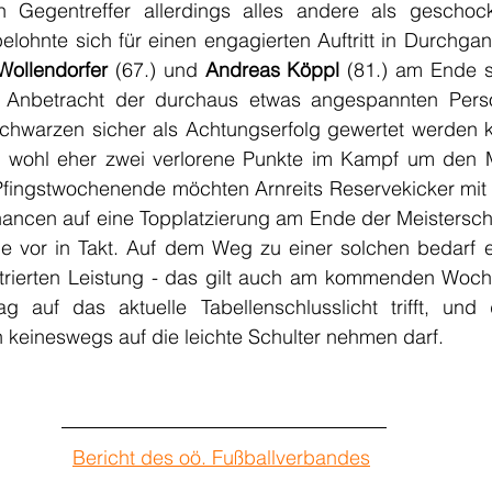
 Gegentreffer allerdings alles andere als geschockt
 belohnte sich für einen engagierten Auftritt in Durchgan
Wollendorfer 
(67.) und 
Andreas Köppl 
(81.) am Ende s
 Anbetracht der durchaus etwas angespannten Person
hwarzen sicher als Achtungserfolg gewertet werden ka
 wohl eher zwei verlorene Punkte im Kampf um den Meis
ngstwochenende möchten Arnreits Reservekicker mit in
ancen auf eine Topplatzierung am Ende der Meisterscha
e vor in Takt. Auf dem Weg zu einer solchen bedarf e
ntrierten Leistung - das gilt auch am kommenden Woc
g auf das aktuelle Tabellenschlusslicht trifft, und 
 keineswegs auf die leichte Schulter nehmen darf.
Bericht des oö. Fußballverbandes