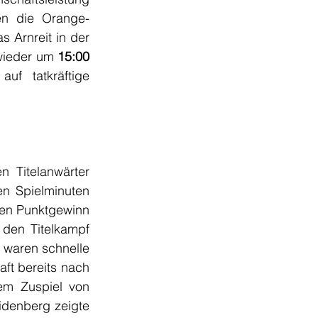
en die Orange-
 Arnreit in der 
wieder um
 15:00 
f tatkräftige 
 Titelanwärter 
n Spielminuten 
ten Punktgewinn 
den Titelkampf 
 waren schnelle 
ft bereits nach 
sechs Minuten mit 1:0 in Führung, und erhöhte diese nach sehenswertem Zuspiel von 
idenberg zeigte 