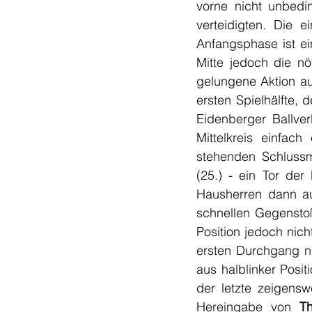
vorne nicht unbedin
verteidigten. Die e
Anfangsphase ist ein
Mitte jedoch die nö
gelungene Aktion auf
ersten Spielhälfte, 
Eidenberger Ballver
Mittelkreis einfac
stehenden Schlussm
(25.) - ein Tor de
Hausherren dann au
schnellen Gegenstoß
Position jedoch nic
ersten Durchgang nur
aus halblinker Posi
der letzte zeigenswe
Hereingabe von 
T