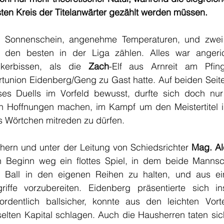
en Kreis der Titelanwärter gezählt werden müssen.
, Sonnenschein, angenehme Temperaturen, und zwei 
 den besten in der Liga zählen. Alles war angeric
ckerbissen, als die 
Zach
-Elf aus Arnreit am Pfing
tunion Eidenberg/Geng zu Gast hatte. Auf beiden Seite
es Duells im Vorfeld bewusst, durfte sich doch nur 
n Hoffnungen machen, im Kampf um den Meistertitel in
s Wörtchen mitreden zu dürfen.
ern und unter der Leitung von Schiedsrichter 
Mag. Al
n Beginn weg ein flottes Spiel, in dem beide Mannscha
Ball in den eigenen Reihen zu halten, und aus ein
riffe vorzubereiten. Eidenberg präsentierte sich i
rordentlich ballsicher, konnte aus den leichten Vorte
selten Kapital schlagen. Auch die Hausherren taten sic