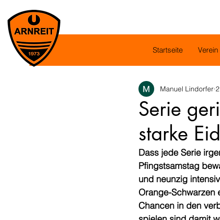
Startseite
Verein
Manuel Lindorfer
2
Serie geri
starke Ei
Dass jede Serie irge
Pfingstsamstag bewa
und neunzig intensiv
Orange-Schwarzen ers
Chancen in den verb
spielen sind damit w