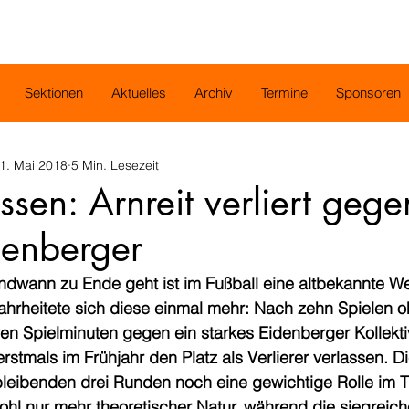
Sektionen
Aktuelles
Archiv
Termine
Sponsoren
1. Mai 2018
5 Min. Lesezeit
ssen: Arnreit verliert gege
denberger
ndwann zu Ende geht ist im Fußball eine altbekannte We
hrheitete sich diese einmal mehr: Nach zehn Spielen o
en Spielminuten gegen ein starkes Eidenberger Kollekti
tmals im Frühjahr den Platz als Verlierer verlassen. Die
leibenden drei Runden noch eine gewichtige Rolle im Ti
ohl nur mehr theoretischer Natur, während die siegreic