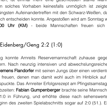
n solches Vorhaben keinesfalls unmöglich ist zeigt
üngsten Aufeinandertreffen mit den Schwarz-Weißen, das
sich entscheiden konnte. Angestoßen wird am Sonntag 
00 Uhr (KM)
 - beide Mannschaften freuen sich au
 - Eidenberg/Geng 2:2 (1:0)
lg konnte Arnreits Reservemannschaft zuhause gegen
ern. Nach neunzig intensiven und abwechslungsreiche
lemens Flandorfer
 mit seinen Jungs über einen verdien
 freuen, denen man damit wohl auch im Hinblick auf 
 spuckte. Das Arnreiter Erfolgsrezept am Pfingstsamstag
bzeiten: 
Fabian Gumpenberger
 brachte seine Mannscha
inn des zweiten Spielabschnitts sogar auf 2:0 (51.). E