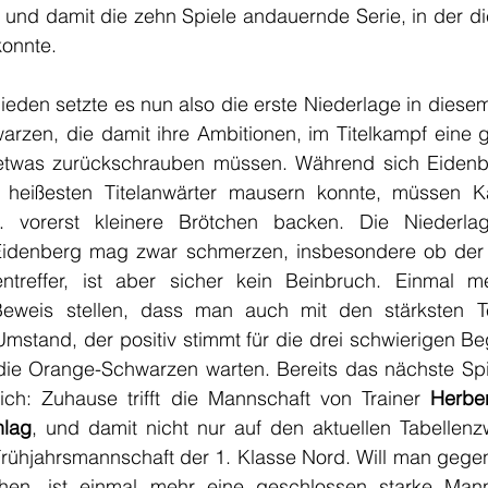
, und damit die zehn Spiele andauernde Serie, in der di
onnte. 
den setzte es nun also die erste Niederlage in diesem P
arzen, die damit ihre Ambitionen, im Titelkampf eine g
t etwas zurückschrauben müssen. Während sich Eidenb
heißesten Titelanwärter mausern konnte, müssen K
 vorerst kleinere Brötchen backen. Die Niederla
 Eidenberg mag zwar schmerzen, insbesondere ob der t
ntreffer, ist aber sicher kein Beinbruch. Einmal m
Beweis stellen, dass man auch mit den stärksten T
Umstand, der positiv stimmt für die drei schwierigen B
 die Orange-Schwarzen warten. Bereits das nächste Sp
ich: Zuhause trifft die Mannschaft von Trainer 
Herbe
hlag
, und damit nicht nur auf den aktuellen Tabellenz
ehen, ist einmal mehr eine geschlossen starke Manns