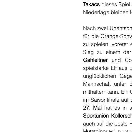
Takacs
 dieses Spiel
Niederlage bleiben k
Nach zwei Unentschie
für die Orange-Schw
zu spielen, vorers
Sieg zu einem der 
Gahleitner 
und Co.
spielstarke Elf aus
unglücklichen Gege
Mannschaft unter 
mithalten kann. Ein 
im Saisonfinale auf
27. Mai 
hat es in s
Sportunion Kollersc
Hutsteiner
-Elf best