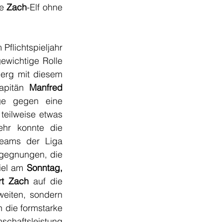
e 
Zach
-Elf ohne 
flichtspieljahr 
ewichtige Rolle 
erg mit diesem 
apitän 
Manfred 
ge gegen eine 
eilweise etwas 
ehr konnte die 
eams der Liga 
egegnungen, die 
iel am 
Sonntag, 
rt Zach 
auf die 
weiten, sondern 
auch auf die beste Frühjahrsmannschaft der 1. Klasse Nord. Will man gegen die formstarke 
chaftsleistung 