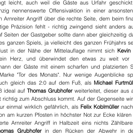
gt leicht, auch weil die Gäste aus Urfahr geschickt
inzig nennenswerte Offensivaktion in einer ansonsten
 Arnreiter Angriff über die rechte Seite, dem beim fina
tige Präzision fehlt - richtig zwingend sieht anders a
 Seiten der Gastgeber sollte dann aber gleichzeitig da
des ganzen Spiels, ja vielleicht des ganzen Frühjahrs s
lust in der Nähe der Mittelauflage nimmt sich 
Kevin 
h ein Herz, und überwindet den etwas zu weit vor 
ann der Gäste mit einem scharfen und platzierten S
r Marke "Tor des Monats". Nur wenige Augenblicke sp
ch gleich das 2:0 auf dem Fuß, als 
Michael Furtmül
 ideal auf 
Thomas Grubhofer 
weiterleitet, dieser aus 
ht richtig zum Abschluss kommt. Auf der Gegenseite wir
 einmal wirklich gefährlich, als 
Felix Koblmüller
 nach
tion am kurzen Pfosten in höchster Not zur Ecke klären
rte Arnreiter Angriff in Halbzeit eins nichts Zählbares
homas Grubhofer
 in den Rücken der Abwehr in der