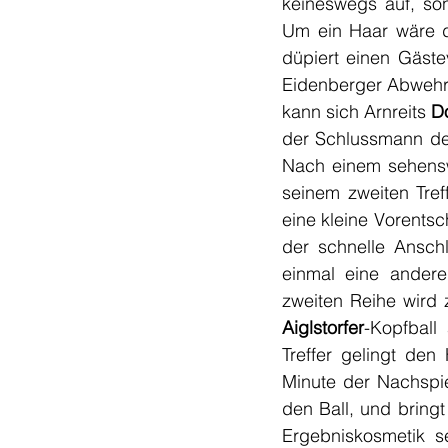
keineswegs auf, son
Um ein Haar wäre d
düpiert einen Gäste
Eidenberger Abwehrsp
kann sich Arnreits 
D
der Schlussmann de
Nach einem sehensw
seinem zweiten Tref
eine kleine Vorents
der schnelle Anschl
einmal eine andere
zweiten Reihe wird 
Aiglstorfer
-Kopfball
Treffer gelingt den
Minute der Nachspi
den Ball, und bringt