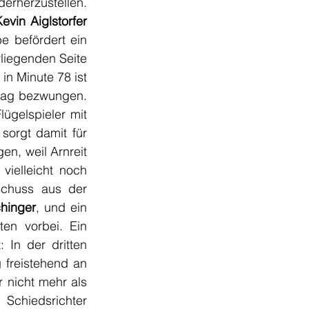
rherzustellen. 
Kevin Aiglstorfer 
e befördert ein 
liegenden Seite 
n Minute 78 ist 
tag bezwungen. 
lügelspieler mit 
orgt damit für 
n, weil Arnreit 
ielleicht noch 
Schuss aus der 
hinger
, und ein 
en vorbei. Ein 
In der dritten 
 freistehend an 
 nicht mehr als 
Ergebniskosmetik sein sollte, denn wenige Augenblicke später beendet Schiedsrichter 