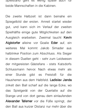
Spielstand geht es wenig später auch für 
beide Mannschaften in die Kabinen.
Die zweite Halbzeit ist dann beinahe ein 
Spiegelbild der ersten. Arnreit startet wieder 
gut, und kann sich im Verlauf der zweiten 
Spielhälfte einige gute Möglichkeiten auf den 
Ausgleich erarbeiten. Zweimal taucht 
Kevin 
Aiglstorfer
 alleine vor Goalie 
Eder 
auf, ein 
weiteres Mal kommt Jakob Simader aus 
halblinker Position zum Abschluss. Als Sieger 
in diesem Duellen geht - sehr zum Leidwesen 
der mitgereisten Gästefans - stets Katsdorfs 
Schlussmann hervor. Nach etwas mehr als 
einer Stunde gibt es Freistoß für die 
Hausherren aus dem Halbfeld. 
Ladislav Janda
zirkelt den Ball scharf auf die lange Ecke, wo 
das Spielgerät von der Querlatte auf die 
Stange und von dort genau dem einlaufenden 
Alexander Taferner
 vor die Füße springt, der 
den Ball aus kurzer Distanz nur mehr über die 