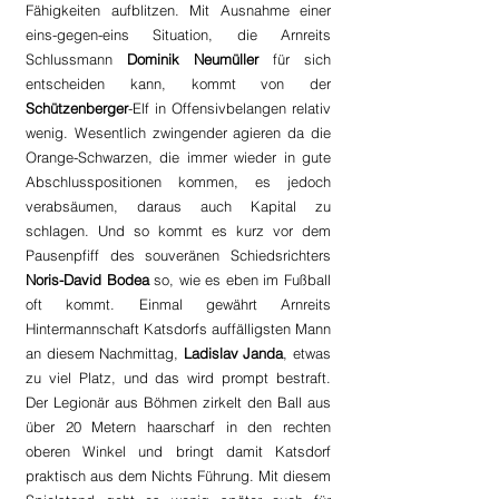
Fähigkeiten aufblitzen. Mit Ausnahme einer 
eins-gegen-eins Situation, die Arnreits 
Schlussmann 
Dominik Neumüller
 für sich 
entscheiden kann, kommt von der 
Schützenberger
-Elf in Offensivbelangen relativ 
wenig. Wesentlich zwingender agieren da die 
Orange-Schwarzen, die immer wieder in gute 
Abschlusspositionen kommen, es jedoch 
verabsäumen, daraus auch Kapital zu 
schlagen. Und so kommt es kurz vor dem 
Pausenpfiff des souveränen Schiedsrichters 
Noris-David Bodea
 so, wie es eben im Fußball 
oft kommt. Einmal gewährt Arnreits 
Hintermannschaft Katsdorfs auffälligsten Mann 
an diesem Nachmittag, 
Ladislav Janda
, etwas 
zu viel Platz, und das wird prompt bestraft. 
Der Legionär aus Böhmen zirkelt den Ball aus 
über 20 Metern haarscharf in den rechten 
oberen Winkel und bringt damit Katsdorf 
praktisch aus dem Nichts Führung. Mit diesem 