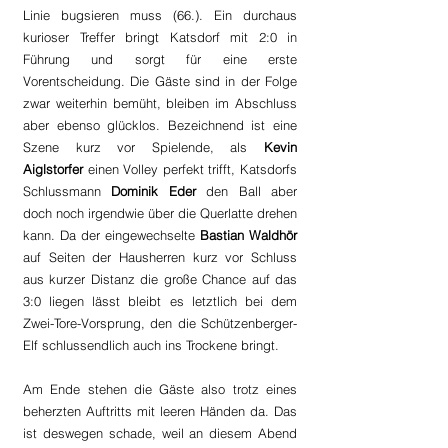
Linie bugsieren muss (66.). Ein durchaus 
kurioser Treffer bringt Katsdorf mit 2:0 in 
Führung und sorgt für eine erste 
Vorentscheidung. Die Gäste sind in der Folge 
zwar weiterhin bemüht, bleiben im Abschluss 
aber ebenso glücklos. Bezeichnend ist eine 
Szene kurz vor Spielende, als 
Kevin 
Aiglstorfer
 einen Volley perfekt trifft, Katsdorfs 
Schlussmann 
Dominik Eder
 den Ball aber 
doch noch irgendwie über die Querlatte drehen 
kann. Da der eingewechselte 
Bastian Waldhör
auf Seiten der Hausherren kurz vor Schluss 
aus kurzer Distanz die große Chance auf das 
3:0 liegen lässt bleibt es letztlich bei dem 
Zwei-Tore-Vorsprung, den die Schützenberger-
Elf schlussendlich auch ins Trockene bringt.
Am Ende stehen die Gäste also trotz eines 
beherzten Auftritts mit leeren Händen da. Das 
ist deswegen schade, weil an diesem Abend 