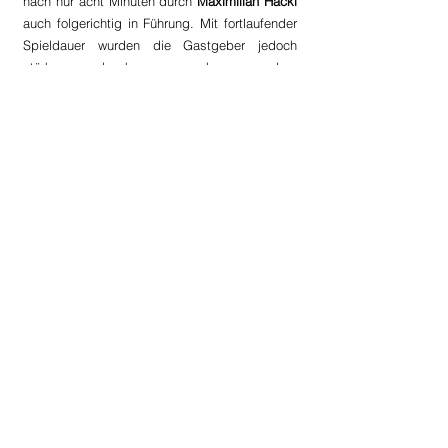
nach nur acht Minuten durch 
Maximilian Hackl
auch folgerichtig in Führung. Mit fortlaufender 
Spieldauer wurden die Gastgeber jedoch 
stärker und kamen noch vor dem 
Seitenwechsel durch 
Oliver Lanzinger
 zum 
Ausgleich (37.). Nach der Halbzeitpause stand 
das Spiel über weite Strecken auf des 
Messers Schneide, ehe
 Simon Gahleitner
 in 
der 66. Spielminute von einem 
Missverständnis in der Heimabwehr profitierte 
und den letztlich spielentscheidenden Treffer 
zum 2:1 erzielen konnte. In Folge warfen die 
Hausherren noch einmal alles nach vorne, die 
orange-schwarze Hintermannschaft verteidigte 
den knappen Vorsprung jedoch geschickt und 
bleibt mit dem ersten Dreier der Saison bis auf 
Weiteres ungeschlagen.
Spielbericht des oö. Fußballverbandes