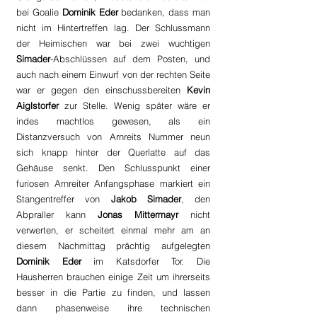
bei Goalie 
Dominik Eder 
bedanken, dass man 
nicht im Hintertreffen lag. Der Schlussmann 
der Heimischen war bei zwei wuchtigen 
Simader
-Abschlüssen auf dem Posten, und 
auch nach einem Einwurf von der rechten Seite 
war er gegen den einschussbereiten 
Kevin 
Aiglstorfer
 zur Stelle. Wenig später wäre er 
indes machtlos gewesen, als ein 
Distanzversuch von Arnreits Nummer neun 
sich knapp hinter der Querlatte auf das 
Gehäuse senkt. Den Schlusspunkt einer 
furiosen Arnreiter Anfangsphase markiert ein 
Stangentreffer von 
Jakob Simader
, den 
Abpraller kann 
Jonas Mittermayr
 nicht 
verwerten, er scheitert einmal mehr am an 
diesem Nachmittag prächtig aufgelegten 
Dominik Eder
 im Katsdorfer Tor. Die 
Hausherren brauchen einige Zeit um ihrerseits 
besser in die Partie zu finden, und lassen 
dann phasenweise ihre technischen 