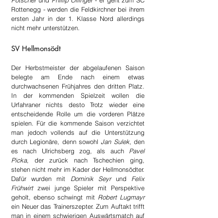
Pötscher
 und 
Phillip Öllinger
 - er geht zum SC 
Rottenegg - werden die Feldkirchner bei ihrem 
ersten Jahr in der 1. Klasse Nord allerdings 
nicht mehr unterstützen.
SV Hellmonsödt
Der Herbstmeister der abgelaufenen Saison 
belegte am Ende nach einem etwas 
durchwachsenen Frühjahres den dritten Platz. 
In der kommenden Spielzeit wollen die 
Urfahraner nichts desto Trotz wieder eine 
entscheidende Rolle um die vorderen Plätze 
spielen. Für die kommende Saison verzichtet 
man jedoch vollends auf die Unterstützung 
durch Legionäre, denn sowohl 
Jan Sulek
, den 
es nach Ulrichsberg zog, als auch 
Pavel 
Picka
, der zurück nach Tschechien ging, 
stehen nicht mehr im Kader der Hellmonsödter. 
Dafür wurden mit 
Dominik Seyr
 und 
Felix 
Frühwirt
 zwei junge Spieler mit Perspektive 
geholt, ebenso schwingt mit 
Robert Lugmayr
ein Neuer das Trainerszepter. Zum Auftakt trifft 
man in einem schwierigen Auswärtsmatch auf 