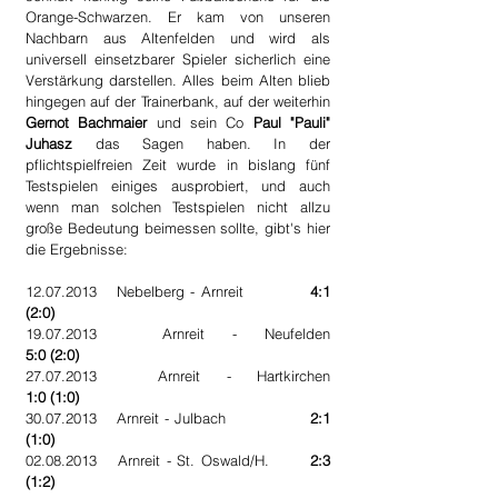
Orange-Schwarzen. Er kam von unseren 
Nachbarn aus Altenfelden und wird als 
universell einsetzbarer Spieler sicherlich eine 
Verstärkung darstellen. Alles beim Alten blieb 
hingegen auf der Trainerbank, auf der weiterhin 
Gernot Bachmaier
 und sein Co 
Paul "Pauli" 
Juhasz
 das Sagen haben. In der 
pflichtspielfreien Zeit wurde in bislang fünf 
Testspielen einiges ausprobiert, und auch 
wenn man solchen Testspielen nicht allzu 
große Bedeutung beimessen sollte, gibt's hier 
die Ergebnisse:
12.07.2013 	Nebelberg - Arnreit         	
4:1 
(2:0)
5:0 (2:0)
1:0 (1:0)
30.07.2013 	Arnreit - Julbach             	
2:1 
(1:0)
02.08.2013 	Arnreit - St. Oswald/H.    	
2:3 
(1:2)