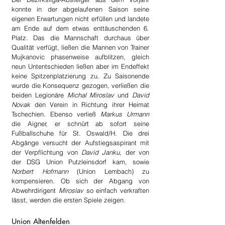
konnte in der abgelaufenen Saison seine 
eigenen Erwartungen nicht erfüllen und landete 
am Ende auf dem etwas enttäuschenden 6. 
Platz. Das die Mannschaft durchaus über 
Qualität verfügt, ließen die Mannen von Trainer 
Mujkanovic phasenweise aufblitzen, gleich 
neun Untentschieden ließen aber im Endeffekt 
keine Spitzenplatzierung zu. Zu Saisonende 
wurde die Konsequenz gezogen, verließen die 
beiden Legionäre 
Michal Miroslav
 und 
David 
Novak
 den Verein in Richtung ihrer Heimat 
Tschechien. Ebenso verließ 
Markus Urmann
die Aigner, er schnürt ab sofort seine 
Fußballschuhe für St. Oswald/H. Die drei 
Abgänge versucht der Aufstiegsaspirant mit 
der Verpflichtung von 
David Janku
, der von 
der DSG Union Putzleinsdorf kam, sowie 
Norbert Hofmann
 (Union Lembach) zu 
kompensieren. Ob sich der Abgang von 
Abwehrdirigent 
Miroslav
 so einfach verkraften 
lässt, werden die ersten Spiele zeigen.
Union Altenfelden