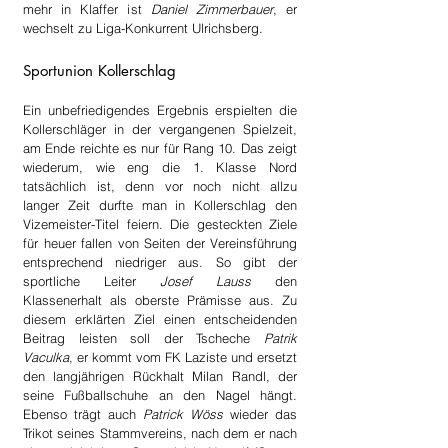
mehr in Klaffer ist 
Daniel Zimmerbauer
, er 
wechselt zu Liga-Konkurrent Ulrichsberg.
Sportunion Kollerschlag
Ein unbefriedigendes Ergebnis erspielten die 
Kollerschläger in der vergangenen Spielzeit, 
am Ende reichte es nur für Rang 10. Das zeigt 
wiederum, wie eng die 1. Klasse Nord 
tatsächlich ist, denn vor noch nicht allzu 
langer Zeit durfte man in Kollerschlag den 
Vizemeister-Titel feiern. Die gesteckten Ziele 
für heuer fallen von Seiten der Vereinsführung 
entsprechend niedriger aus. So gibt der 
sportliche Leiter 
Josef Lauss
 den 
Klassenerhalt als oberste Prämisse aus. Zu 
diesem erklärten Ziel einen entscheidenden 
Beitrag leisten soll der Tscheche 
Patrik 
Vaculka
, er kommt vom FK Laziste und ersetzt 
den langjährigen Rückhalt Milan Randl, der 
seine Fußballschuhe an den Nagel hängt. 
Ebenso trägt auch 
Patrick Wöss
 wieder das 
Trikot seines Stammvereins, nach dem er nach 