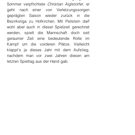
Sommer verpflichtete 
Christian Aiglstorfer
, er 
geht nach einer von Verletzungssorgen 
geprägten Saison wieder zurück in die 
Bezirksliga zu Hofkirchen. Mit Peilstein darf 
wohl aber auch in dieser Spielzeit gerechnet 
werden, spielt die Mannschaft doch seit 
geraumer Zeit eine bedeutende Rolle im 
Kampf um die vorderen Plätze. Vielleicht 
klappt's ja dieses Jahr mit dem Aufstieg, 
nachdem man vor zwei Jahren diesen am 
letzten Spieltag aus der Hand gab.
DSG Union Sarleinsbach
Bei unseren Nachbarn aus Sarleinsbach tat 
sich in der Sommertransfer-Periode gewohnt 
wenig, abgesehen vom 
Philip Tausch
, der von 
Kollerschlag kam und den Kader ergänzen 
soll, blieb die Mannschaft von Trainer 
Herbert 
Zach
 unverändert. Man baut auch in der 
kommenden Spielzeit wieder auf das bewährte 
Spielermaterial, und will auch wie in den 
vergangenen Jahren mit dem Abstieg so 