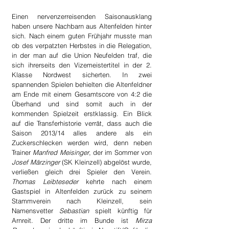
Einen nervenzerreisenden Saisonausklang 
haben unsere Nachbarn aus Altenfelden hinter 
sich. Nach einem guten Frühjahr musste man 
ob des verpatzten Herbstes in die Relegation, 
in der man auf die Union Neufelden traf, die 
sich ihrerseits den Vizemeistertitel in der 2. 
Klasse Nordwest sicherten. In zwei 
spannenden Spielen behielten die Altenfeldner 
am Ende mit einem Gesamtscore von 4:2 die 
Überhand und sind somit auch in der 
kommenden Spielzeit erstklassig. Ein Blick 
auf die Transferhistorie verrät, dass auch die 
Saison 2013/14 alles andere als ein 
Zuckerschlecken werden wird, denn neben 
Trainer 
Manfred Meisinger
, der im Sommer von 
Josef Märzinger
 (SK Kleinzell) abgelöst wurde, 
verließen gleich drei Spieler den Verein. 
Thomas Leibteseder
 kehrte nach einem 
Gastspiel in Altenfelden zurück zu seinem 
Stammverein nach Kleinzell, sein 
Namensvetter 
Sebastian
 spielt künftig für 
Arnreit. Der dritte im Bunde ist 
Mirza 