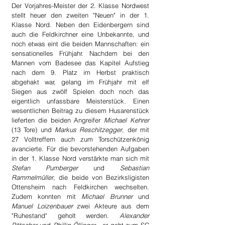
Der Vorjahres-Meister der 2. Klasse Nordwest 
stellt heuer den zweiten "Neuen" in der 1. 
Klasse Nord. Neben den Eidenbergern sind 
auch die Feldkirchner eine Unbekannte, und 
noch etwas eint die beiden Mannschaften: ein 
sensationelles Frühjahr. Nachdem bei den 
Mannen vom Badesee das Kapitel Aufstieg 
nach dem 9. Platz im Herbst praktisch 
abgehakt war, gelang im Frühjahr mit elf 
Siegen aus zwölf Spielen doch noch das 
eigentlich unfassbare Meisterstück. Einen 
wesentlichen Beitrag zu diesem Husarenstück 
lieferten die beiden Angreifer 
Michael Kehrer
(13 Tore) und 
Markus Reschitzegger
, der mit 
27 Volltreffern auch zum Torschützenkönig 
avancierte. Für die bevorstehenden Aufgaben 
in der 1. Klasse Nord verstärkte man sich mit 
Stefan Pumberger
 und 
Sebastian 
Rammelmüller
, die beide von Bezirksligisten 
Ottensheim nach Feldkirchen wechselten. 
Zudem konnten mit 
Michael Brunner
 und 
Manuel Loizenbauer
 zwei Akteure aus dem 
"Ruhestand" geholt werden. 
Alexander 