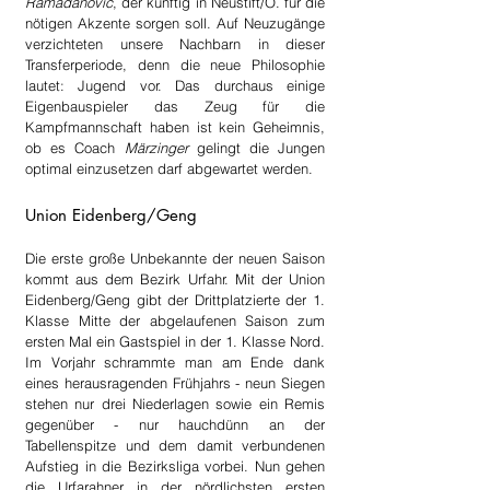
Ramadanovic
, der künftig in Neustift/O. für die 
nötigen Akzente sorgen soll. Auf Neuzugänge 
verzichteten unsere Nachbarn in dieser 
Transferperiode, denn die neue Philosophie 
lautet: Jugend vor. Das durchaus einige 
Eigenbauspieler das Zeug für die 
Kampfmannschaft haben ist kein Geheimnis, 
ob es Coach 
Märzinger
 gelingt die Jungen 
optimal einzusetzen darf abgewartet werden.
Union Eidenberg/Geng
Die erste große Unbekannte der neuen Saison 
kommt aus dem Bezirk Urfahr. Mit der Union 
Eidenberg/Geng gibt der Drittplatzierte der 1. 
Klasse Mitte der abgelaufenen Saison zum 
ersten Mal ein Gastspiel in der 1. Klasse Nord. 
Im Vorjahr schrammte man am Ende dank 
eines herausragenden Frühjahrs - neun Siegen 
stehen nur drei Niederlagen sowie ein Remis 
gegenüber - nur hauchdünn an der 
Tabellenspitze und dem damit verbundenen 
Aufstieg in die Bezirksliga vorbei. Nun gehen 
die Urfarahner in der nördlichsten ersten 