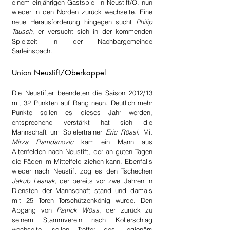
einem einjährigen Gastspiel in Neustift/O. nun 
wieder in den Norden zurück wechselte. Eine 
neue Herausforderung hingegen sucht 
Philip 
Tausch
, er versucht sich in der kommenden 
Spielzeit in der Nachbargemeinde 
Sarleinsbach.
Union Neustift/Oberkappel
Die Neustifter beendeten die Saison 2012/13 
mit 32 Punkten auf Rang neun. Deutlich mehr 
Punkte sollen es dieses Jahr werden, 
entsprechend verstärkt hat sich die 
Mannschaft um Spielertrainer 
Eric Rössl
. Mit 
Mirza Ramdanovic
 kam ein Mann aus 
Altenfelden nach Neustift, der an guten Tagen 
die Fäden im Mittelfeld ziehen kann. Ebenfalls 
wieder nach Neustift zog es den Tschechen 
Jakub Lesnak
, der bereits vor zwei Jahren in 
Diensten der Mannschaft stand und damals 
mit 25 Toren Torschützenkönig wurde. Den 
Abgang von 
Patrick Wöss
, der zurück zu 
seinem Stammverein nach Kollerschlag 
wechselte, sollen Treffer des Legionärs 