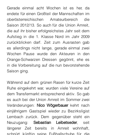
Gerade einmal acht Wochen ist es her, da 
endete für einen Großteil der Mannschaften im 
oberösterreichischen Amateurbereich die 
Saison 2012/13. So auch für die Union Arnreit, 
die auf ihr bisher erfolgreichstes Jahr seit dem 
Aufstieg in die 1. Klasse Nord im Jahr 2009 
zurückblicken darf. Zeit zum Ausrasten gab 
es allerdings nicht lange, gerade einmal zwei 
Wochen Pause wurde den Akteuren in den 
Orange-Schwarzen Dressen gegönnt, ehe es 
in die Vorbereitung auf die nun bevorstehende 
Saison ging.
Während auf dem grünen Rasen für kurze Zeit 
Ruhe eingekehrt war, wurden viele Vereine auf 
dem Transfermarkt entsprechend aktiv. So gab 
es auch bei der Union Arnreit im Sommer zwei 
Veränderungen: 
Nico Wögerbauer
 kehrt nach 
einjährigem Gastspiel wieder zu Bezirksligist 
Lembach zurück. Dem gegenüber steht ein 
Neuzugang: 
Sebastian Leibetseder
, seit 
längerer Zeit bereits in Arnreit wohnhaft, 
schnürt künftig seine Fußballschuhe für die 