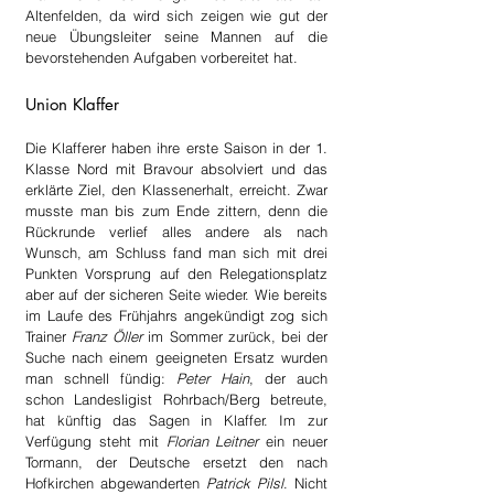
Altenfelden, da wird sich zeigen wie gut der 
neue Übungsleiter seine Mannen auf die 
bevorstehenden Aufgaben vorbereitet hat.
Union Klaffer
Die Klafferer haben ihre erste Saison in der 1. 
Klasse Nord mit Bravour absolviert und das 
erklärte Ziel, den Klassenerhalt, erreicht. Zwar 
musste man bis zum Ende zittern, denn die 
Rückrunde verlief alles andere als nach 
Wunsch, am Schluss fand man sich mit drei 
Punkten Vorsprung auf den Relegationsplatz 
aber auf der sicheren Seite wieder. Wie bereits 
im Laufe des Frühjahrs angekündigt zog sich 
Trainer 
Franz Öller
 im Sommer zurück, bei der 
Suche nach einem geeigneten Ersatz wurden 
man schnell fündig: 
Peter Hain
, der auch 
schon Landesligist Rohrbach/Berg betreute, 
hat künftig das Sagen in Klaffer. Im zur 
Verfügung steht mit 
Florian Leitner
 ein neuer 
Tormann, der Deutsche ersetzt den nach 
Hofkirchen abgewanderten 
Patrick Pilsl
. Nicht 