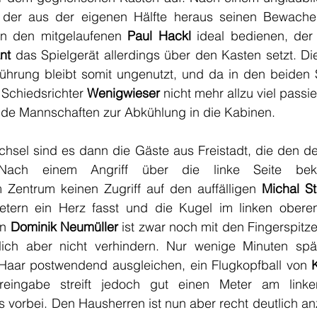
 der aus der eigenen Hälfte heraus seinen Bewachern
en den mitgelaufenen 
Paul Hackl
 ideal bedienen, der 
nt
 das Spielgerät allerdings über den Kasten setzt. D
Führung bleibt somit ungenutzt, und da in den beiden S
Schiedsrichter 
Wenigwieser 
nicht mehr allzu viel passie
eide Mannschaften zur Abkühlung in die Kabinen.
sel sind es dann die Gäste aus Freistadt, die den deu
 Nach einem Angriff über die linke Seite beko
 Zentrum keinen Zugriff auf den auffälligen 
Michal S
tern ein Herz fasst und die Kugel im linken oberen
n 
Dominik Neumüller 
ist zwar noch mit den Fingerspitze
tlich aber nicht verhindern. Nur wenige Minuten spä
Haar postwendend ausgleichen, ein Flugkopfball von 
reingabe streift jedoch gut einen Meter am linke
s vorbei. Den Hausherren ist nun aber recht deutlich a