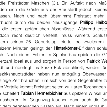
die Freistädter Maschen (3.). Ein Auftakt nach Maß
den sich die Gäste aus der Braustadt jedoch keine
assen. Nach und nach übernimmt Freistadt mehr 
bucht durch die beiden Neuzugänge 
Philipp Haib
 die ersten gefährlichen Abschlüsse. Während erste
doch recht deutlich verfehlt, muss Arnreits Schlu
tern seinen 26. Geburtstag feierte, bei zweiterem b
eizehn Minuten gelingt der 
Hinterkörner
-Elf dann schl
ch. Nach einem Fehler im Spielaufbau spielen die Gä
berzahl ideal aus und sorgen in Person von 
Patrick W
dt und überlegt ins kurze Eck abschließt, wieder für
Bezirkshauptstädter haben nun endgültig Oberwasser,
nige Zeit brauchen, um sich von dem Gegentreffer zu
en Vorteile kommt Freistadt selten zu klaren Torchancen.
 scheitert 
Fabian Hennerbichler
 aus spitzem Winkel am
ausherren. Im Gegenzug tauchen dann auch die Gas