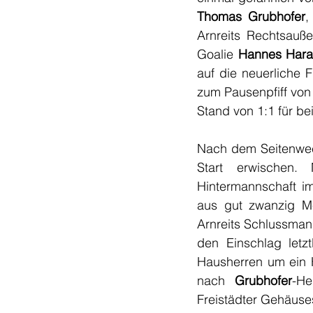
Thomas Grubhofer
,
Arnreits Rechtsauß
Goalie 
Hannes Hara
auf die neuerliche 
zum Pausenpfiff von 
Stand von 1:1 für b
Nach dem Seitenwech
Start erwischen.
Hintermannschaft im
aus gut zwanzig Me
Arnreits Schlussman
den Einschlag letz
Hausherren um ein 
nach 
Grubhofer
-He
Freistädter Gehäuse