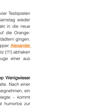
er Testspielen 
amstag wieder 
kt in die neue 
auf die Orange-
tädtern gingen. 
opper 
Alexander 
tz (!!!) abhaken 
uge einer aus 
ipp Wenigwieser
te. Nach einer 
rwegnehmen, ein 
mehr als ordentliches Pflichtspieldebüt im orange-schwarzen Dress hinlegte - kommt 
 humorlos zur 