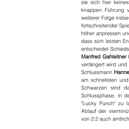
sie sich hier keine
knappen Führung vo
weiterer Folge insbe
fortschreitender Spi
höher anpressen und 
dass sich letzten E
entscheidet Schiedsr
Manfred Gahleitner
 
verlängert wird und
Schlussmann 
Hanne
am schnellsten und 
Schwarzen sind dam
Schlussphase, in d
"Lucky Punch" zu la
Ablauf der vierminü
von 2:2 auch amtlich