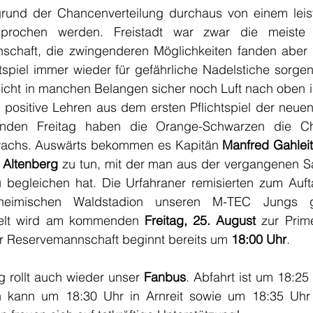
und der Chancenverteilung durchaus von einem leist
prochen werden. Freistadt war zwar die meiste 
chaft, die zwingenderen Möglichkeiten fanden aber 
tspiel immer wieder für gefährliche Nadelstiche sorgen
Sicht in manchen Belangen sicher noch Luft nach oben i
 positive Lehren aus dem ersten Pflichtspiel der neuen
nden Freitag haben die Orange-Schwarzen die Ch
achs. Auswärts bekommen es Kapitän 
Manfred Gahleit
 Altenberg
 zu tun, mit der man aus der vergangenen Sa
begleichen hat. Die Urfahraner remisierten zum Aufta
imischen Waldstadion unseren M-TEC Jungs gara
ielt wird am kommenden
 Freitag, 25. August
 zur Prim
er Reservemannschaft beginnt bereits um 
18:00 Uhr
. 
 rollt auch wieder unser 
Fanbus
. Abfahrt ist um 18:25 U
 kann um 18:30 Uhr in Arnreit sowie um 18:35 Uhr i