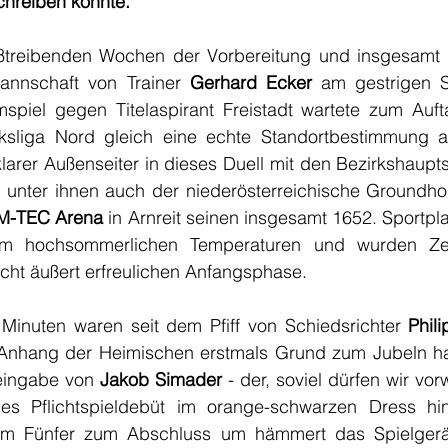
chreiben konnte.
treibenden Wochen der Vorbereitung und insgesamt vi
annschaft von Trainer 
Gerhard Ecker 
am gestrigen S
spiel gegen Titelaspirant Freistadt wartete zum Aufta
rksliga Nord gleich eine echte Standortbestimmung 
larer Außenseiter in dieses Duell mit den Bezirkshaupts
 unter ihnen auch der niederösterreichische Groundh
M-TEC Arena
 in Arnreit seinen insgesamt 1652. Sportpla
dem hochsommerlichen Temperaturen und wurden Ze
cht äußert erfreulichen Anfangsphase.
Minuten waren seit dem Pfiff von Schiedsrichter 
Phil
Anhang der Heimischen erstmals Grund zum Jubeln hat
eingabe von 
Jakob Simader
 - der, soviel dürfen wir vo
m Fünfer zum Abschluss um hämmert das Spielgerät