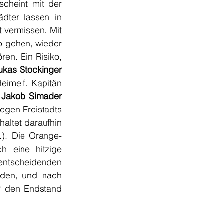
cheint mit der 
ter lassen in 
 vermissen. Mit 
o gehen, wieder 
en. Ein Risiko, 
Lukas Stockinger 
in Minute 83 auf Freistoß für die Heimelf. Kapitän 
 Jakob Simader
egen Freistadts 
haltet daraufhin 
.). Die Orange-
 eine hitzige 
ntscheidenden 
iden, und nach 
r 
den Endstand 