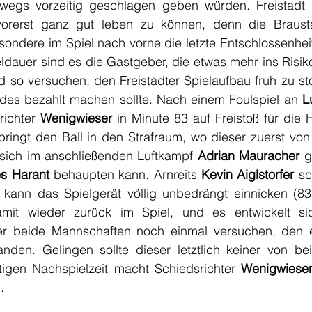
swegs vorzeitig geschlagen geben würden. Freistadt s
rerst ganz gut leben zu können, denn die Braustäd
sondere im Spiel nach vorne die letzte Entschlossenheit
eldauer sind es die Gastgeber, die etwas mehr ins Risik
so versuchen, den Freistädter Spielaufbau früh zu stör
ndes bezahlt machen sollte. Nach einem Foulspiel an 
ichter 
Wenigwieser 
bringt den Ball in den Strafraum, wo dieser zuerst von
 sich im anschließenden Luftkampf 
Adrian Mauracher
 g
s Harant 
behaupten kann. Arnreits 
Kevin Aiglstorfer
 sc
kann das Spielgerät völlig unbedrängt einnicken (83
it wieder zurück im Spiel, und es entwickelt sich
er beide Mannschaften noch einmal versuchen, den e
nden. Gelingen sollte dieser letztlich keiner von be
tigen Nachspielzeit macht Schiedsrichter 
Wenigwiese
.