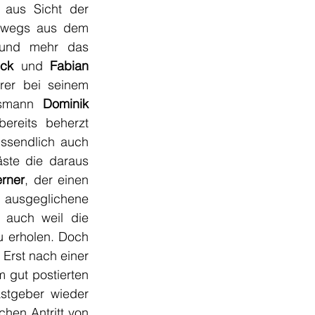
 aus Sicht der 
swegs aus dem 
und mehr das 
öck
 und 
Fabian 
rer bei seinem 
ssmann 
Dominik 
ereits beherzt 
ussendlich auch 
ste die daraus 
erner
, der einen 
 ausgeglichene 
 auch weil die 
 erholen. Doch 
 Erst nach einer 
 gut postierten 
tgeber wieder 
einmal gefährlich vor dem gegnerischen Kasten auf. Nach einem unglaublichen Antritt von 