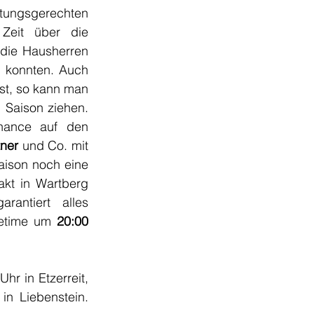
ungsgerechten 
Zeit über die 
die Hausherren 
 konnten. Auch 
st, so kann man 
 Saison ziehen. 
ance auf den 
ner
 und Co. mit 
ison noch eine 
kt in Wartberg 
ntiert alles 
etime um 
20:00 
hr in Etzerreit, 
n Liebenstein. 