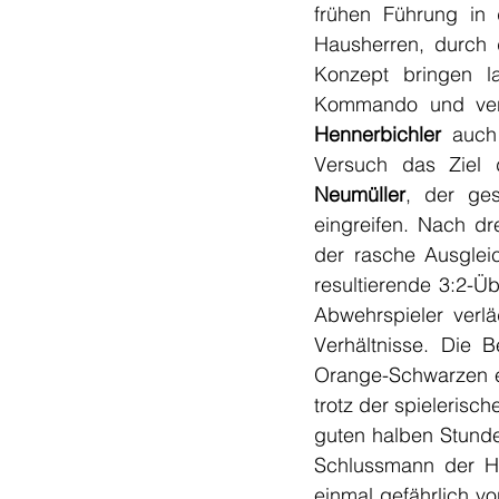
frühen Führung in 
Hausherren, durch 
Konzept bringen l
Kommando und ver
Hennerbichler
 auch
Versuch das Ziel 
Neumüller
, der ges
eingreifen. Nach dr
der rasche Ausglei
resultierende 3:2-Ü
Abwehrspieler verlä
Verhältnisse. Die 
Orange-Schwarzen ei
trotz der spielerisch
guten halben Stunde
Schlussmann der H