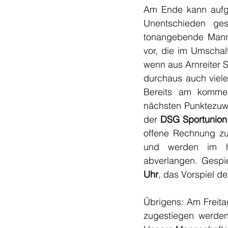
Am Ende kann aufgr
Unentschieden ges
tonangebende Manns
vor, die im Umschal
wenn aus Arnreiter 
durchaus auch viele
Bereits am komme
nächsten Punktezuw
der 
DSG Sportunion
offene Rechnung zu 
und werden im he
abverlangen. Gesp
Uhr
, das Vorspiel d
Übrigens: Am Freitag
zugestiegen werden