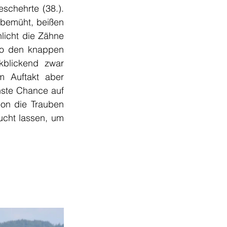
chehrte (38.). 
bemüht, beißen 
icht die Zähne 
so den knappen 
kblickend zwar 
 Auftakt aber 
ste Chance auf 
on die Trauben 
cht lassen, um 