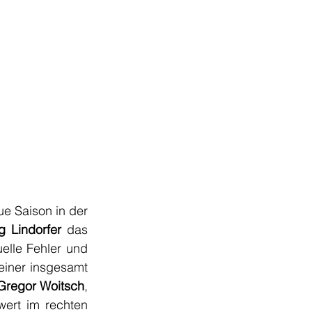
e Saison in der 
g Lindorfer
 das 
elle Fehler und 
einer insgesamt 
Gregor Woitsch
, 
rt im rechten 