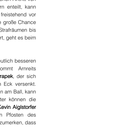
 enteilt, kann 
freistehend vor 
ie große Chance 
trafräumen bis 
rt, geht es beim 
tlich besseren 
mmt Arnreits 
trapek
, der sich 
 Eck versenkt. 
n am Ball, kann 
ter können die 
Kevin Aiglstorfer
n Pfosten des 
nzumerken, dass 