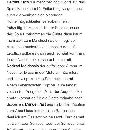
Herbert Zach
 nur mehr bedingt Zugriff auf das 
Spiel, kann kaum für Entlastung sorgen, und 
auch die wenigen sich bietenden 
Kontermöglichkeiten verebben meist 
frühzeitig im Abseits. In der Schlussphase 
des Spiels bekommen die Gäste dann kaum 
mehr Zeit zum Durchschnaufen, liegt der 
Ausgleich buchstäblich schon in der Luft. 
Letztlich sollte es dann auch so weit kommen: 
In der Nachspielzeit schraubt sich mit 
Nedzad Majdancic
 der auffälligste Akteur im 
Neustifter Dress in der Mitte am höchsten, 
und bezwingt Arnreits Schlussmann mit 
einem sehenswerten Kopfball zum längst 
verdienten Ausgleich (91.). Nur Augenblicke 
später kommt es für die Gäste beinahe noch 
dicker, als 
Manuel Past
 aus halblinker Position 
zum Abschluss kommt, den Ball jedoch 
deutlich am Gästetor vorbeisetzt. Kurz darauf 
ist dann aber Schluss, beendet Schiedsrichter 
Höglinger
, der trotz einiger strittiger Szenen 