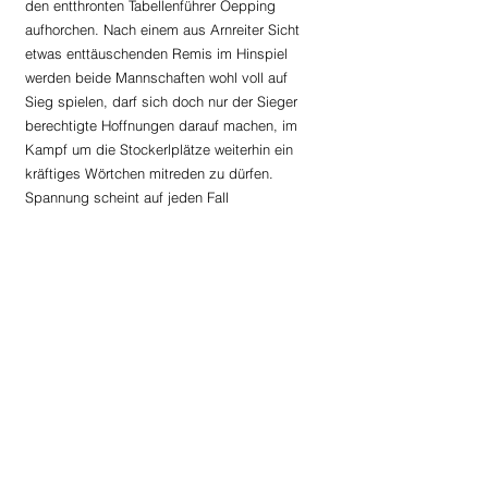
den entthronten Tabellenführer Oepping 
aufhorchen. Nach einem aus Arnreiter Sicht 
etwas enttäuschenden Remis im Hinspiel 
werden beide Mannschaften wohl voll auf 
Sieg spielen, darf sich doch nur der Sieger 
berechtigte Hoffnungen darauf machen, im 
Kampf um die Stockerlplätze weiterhin ein 
kräftiges Wörtchen mitreden zu dürfen. 
Spannung scheint auf jeden Fall 
vorprogrammiert, zählen doch Arnreit und 
Eidenberg zu den erfolgreichsten 
Rückrundenteams. Angestoßen wird am 
Samstag, 19. Mai 
um
 15:00 Uhr (1b)
 sowie 
um 
17:00 Uhr (KM)
 - beide Mannschaften 
freuen sich auf tatkräftige und zahlreiche 
Unterstützung!
Reserve: Neustift/O. - Arnreit 2:2 (0:1)
Mit einer aus Arnreiter Sicht etwas 