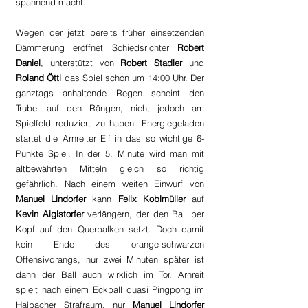
spannend macht. 
Wegen der jetzt bereits früher einsetzenden 
Dämmerung eröffnet Schiedsrichter 
Robert 
Daniel
, unterstützt von 
Robert Stadler 
und 
Roland Öttl 
das Spiel schon um 14:00 Uhr. Der 
ganztags anhaltende Regen scheint den 
Trubel auf den Rängen, nicht jedoch am 
Spielfeld reduziert zu haben. Energiegeladen 
startet die Arnreiter Elf in das so wichtige 6-
Punkte Spiel. In der 5. Minute wird man mit 
altbewährten Mitteln gleich so richtig 
gefährlich. Nach einem weiten Einwurf von 
Manuel Lindorfer
 kann 
Felix Koblmüller
 auf 
Kevin Aiglstorfer 
verlängern, der den Ball per 
Kopf auf den Querbalken setzt. Doch damit 
kein Ende des orange-schwarzen 
Offensivdrangs, nur zwei Minuten später ist 
dann der Ball auch wirklich im Tor. Arnreit 
spielt nach einem Eckball quasi Pingpong im 
Haibacher Strafraum, nur 
Manuel Lindorfer