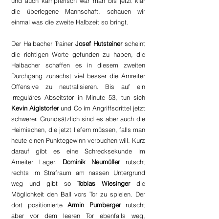
und auch kämpferisch war man bis jetzt klar 
die überlegene Mannschaft, schauen wir 
einmal was die zweite Halbzeit so bringt. 
Der Haibacher Trainer 
Josef Hutsteiner
 scheint 
die richtigen Worte gefunden zu haben, die 
Haibacher schaffen es in diesem zweiten 
Durchgang zunächst viel besser die Arnreiter 
Offensive zu neutralisieren. Bis auf ein 
irreguläres Abseitstor in Minute 53, tun sich 
Kevin Aiglstorfer 
und Co im Angriffsdrittel jetzt 
schwerer. Grundsätzlich sind es aber auch die 
Heimischen, die jetzt liefern müssen, falls man 
heute einen Punktegewinn verbuchen will. Kurz 
darauf gibt es eine Schrecksekunde im 
Arneiter Lager. 
Dominik Neumüller 
rutscht 
rechts im Strafraum am nassen Untergrund 
weg und gibt so 
Tobias Wiesinger
 die 
Möglichkeit den Ball vors Tor zu spielen. Der 
dort positionierte 
Armin Pumberger
 rutscht 
aber vor dem leeren Tor ebenfalls weg, 