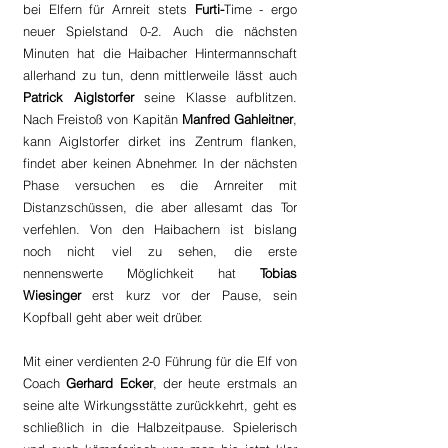
bei Elfern für Arnreit stets 
Furti-
Time - ergo 
neuer Spielstand 0-2. Auch die nächsten 
Minuten hat die Haibacher Hintermannschaft 
allerhand zu tun, denn mittlerweile lässt auch 
Patrick Aiglstorfer
 seine Klasse aufblitzen. 
Nach Freistoß von Kapitän 
Manfred Gahleitner
, 
kann Aiglstorfer dirket ins Zentrum flanken, 
findet aber keinen Abnehmer. In der nächsten 
Phase versuchen es die Arnreiter mit 
Distanzschüssen, die aber allesamt das Tor 
verfehlen. Von den Haibachern ist bislang 
noch nicht viel zu sehen, die erste 
nennenswerte Möglichkeit hat 
Tobias 
Wiesinger
 erst kurz vor der Pause, sein 
Kopfball geht aber weit drüber.  
Mit einer verdienten 2-0 Führung für die Elf von 
Coach 
Gerhard Ecker
, der heute erstmals an 
seine alte Wirkungsstätte zurückkehrt, geht es 
schließlich in die Halbzeitpause. Spielerisch 