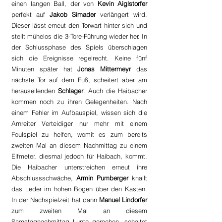
einen langen Ball, der von 
Kevin Aiglstorfer 
perfekt auf 
Jakob Simader 
verlängert wird. 
Dieser lässt erneut den Torwart hinter sich und 
stellt mühelos die 3-Tore-Führung wieder her. In 
der Schlussphase des Spiels überschlagen 
sich die Ereignisse regelrecht. Keine fünf 
Minuten später hat 
Jonas Mittermeyr
 das 
nächste Tor auf dem Fuß, scheitert aber am 
herauseilenden 
Schlager
. Auch die Haibacher 
kommen noch zu ihren Gelegenheiten. Nach 
einem Fehler im Aufbauspiel, wissen sich die 
Arnreiter Verteidiger nur mehr mit einem 
Foulspiel zu helfen, womit es zum bereits 
zweiten Mal an diesem Nachmittag zu einem 
Elfmeter, diesmal jedoch für Haibach, kommt. 
Die Haibacher unterstreichen erneut ihre 
Abschlussschwäche, 
Armin Pumberger
 knallt 
das Leder im hohen Bogen über den Kasten. 
In der Nachspielzeit hat dann 
Manuel Lindorfer
zum zweiten Mal an diesem 
Samstagnachmittag Lunte gerochen, schaltet 