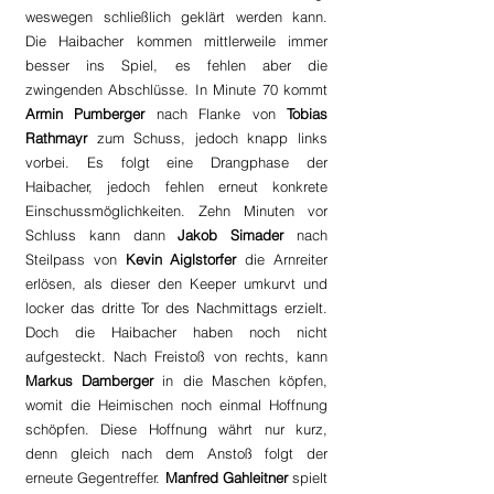
weswegen schließlich geklärt werden kann. 
Die Haibacher kommen mittlerweile immer 
besser ins Spiel, es fehlen aber die 
zwingenden Abschlüsse. In Minute 70 kommt 
Armin Pumberger 
nach Flanke von 
Tobias 
Rathmayr
 zum Schuss, jedoch knapp links 
vorbei. Es folgt eine Drangphase der 
Haibacher, jedoch fehlen erneut konkrete 
Einschussmöglichkeiten. Zehn Minuten vor 
Schluss kann dann 
Jakob Simader
 nach 
Steilpass von 
Kevin Aiglstorfer 
die Arnreiter 
erlösen, als dieser den Keeper umkurvt und 
locker das dritte Tor des Nachmittags erzielt. 
Doch die Haibacher haben noch nicht 
aufgesteckt. Nach Freistoß von rechts, kann 
Markus Damberger
 in die Maschen köpfen, 
womit die Heimischen noch einmal Hoffnung 
schöpfen. Diese Hoffnung währt nur kurz, 
denn gleich nach dem Anstoß folgt der 
erneute Gegentreffer. 
Manfred Gahleitner
 spielt 