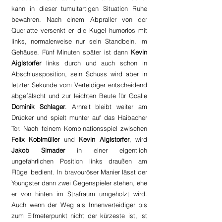
kann in dieser tumultartigen Situation Ruhe 
bewahren. Nach einem Abpraller von der 
Querlatte versenkt er die Kugel humorlos mit 
links, normalerweise nur sein Standbein, im 
Gehäuse. Fünf Minuten später ist dann 
Kevin 
Aiglstorfer
 links durch und auch schon in 
Abschlussposition, sein Schuss wird aber in 
letzter Sekunde vom Verteidiger entscheidend 
abgefälscht und zur leichten Beute für Goalie 
Dominik Schlager
. Arnreit bleibt weiter am 
Drücker und spielt munter auf das Haibacher 
Tor. Nach feinem Kombinationsspiel zwischen
Felix Koblmüller 
und 
Kevin Aiglstorfer
, wird 
Jakob Simader
 in einer eigentlich 
ungefährlichen Position links draußen am 
Flügel bedient. In bravouröser Manier lässt der 
Youngster dann zwei Gegenspieler stehen, ehe 
er von hinten im Strafraum umgeholzt wird. 
Auch wenn der Weg als Innenverteidiger bis 
zum Elfmeterpunkt nicht der kürzeste ist, ist 