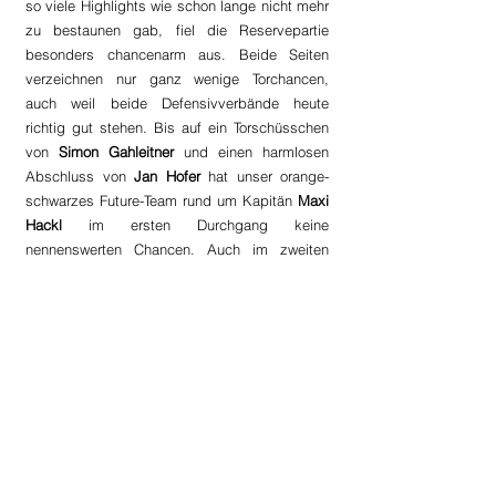
so viele Highlights wie schon lange nicht mehr 
zu bestaunen gab, fiel die Reservepartie 
besonders chancenarm aus. Beide Seiten 
verzeichnen nur ganz wenige Torchancen, 
auch weil beide Defensivverbände heute 
richtig gut stehen. Bis auf ein Torschüsschen 
von 
Simon Gahleitner
 und einen harmlosen 
Abschluss von 
Jan Hofer
 hat unser orange-
schwarzes Future-Team rund um Kapitän 
Maxi 
Hackl 
im ersten Durchgang keine 
nennenswerten Chancen. Auch im zweiten 
Spielabschnitt ändert sich das Geschehen am 
Spielfeld nicht maßgeblich, es wird um jeden 
Centimeter gefightet, Chancen sind 
Mangelware. Kurz vor Spielschluss kann sich 
der eingewechselte 
Felix Pieslinger 
im 
Zusammenspiel mit 
Mathias Hofer
 links 
durchtanken. Der Keeper der Heimischen 
Fabian Hinterberger
 kratzt den Abschluss von 
Pieslinger 
aber noch aus dem Winkel und so 
bleibt es am Ende beim für beide Seiten 