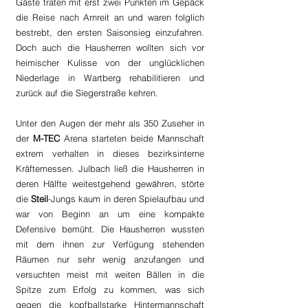
Gäste traten mit erst zwei Punkten im Gepäck 
die Reise nach Arnreit an und waren folglich 
bestrebt, den ersten Saisonsieg einzufahren. 
Doch auch die Hausherren wollten sich vor 
heimischer Kulisse von der unglücklichen 
Niederlage in Wartberg rehabilitieren und 
zurück auf die Siegerstraße kehren.
Unter den Augen der mehr als 350 Zuseher in 
der 
M-TEC
 Arena starteten beide Mannschaft 
extrem verhalten in dieses bezirksinterne 
Kräftemessen. Julbach ließ die Hausherren in 
deren Hälfte weitestgehend gewähren, störte 
die 
Steil
-Jungs kaum in deren Spielaufbau und 
war von Beginn an um eine kompakte 
Defensive bemüht. Die Hausherren wussten 
mit dem ihnen zur Verfügung stehenden 
Räumen nur sehr wenig anzufangen und 
versuchten meist mit weiten Bällen in die 
Spitze zum Erfolg zu kommen, was sich 
gegen die kopfballstarke Hintermannschaft 