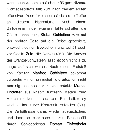
wenn auch weiterhin auf eher mäßigem Niveau. 
Nichtsdestotrotz fällt kurz nach diesem ersten 
offensiven Ausrufezeichen auf der erste Treffer 
an diesem Nachmittag. Nach einem 
Ballgewinn in der eigenen Hälfte schalten die 
Gäste schnell um, 
Stefan Gahleitner
 wird auf 
der rechten Seite auf die Reise geschickt, 
entwischt seinen Bewachern und behält auch 
vor Goalie 
Zoidl 
die Nerven (28.). Die Antwort 
der Orange-Schwarzen lässt jedoch nicht allzu 
lange auf sich warten. Nach einem Freistoß 
von Kapitän 
Manfred Gahleitner
 bekommt 
Julbachs Hintermannschaft die Situation nicht 
bereinigt, sodass der mit aufgerückte 
Manuel 
Lindorfer
 aus knapp fünfzehn Metern zum 
Abschluss kommt und den Ball halbvolley 
wuchtig ins kurze Kreuzeck befördert (30.). 
Die Verhältnisse damit wieder ausgeglichen, 
und dabei sollte es auch bis zum Pausenpfiff 
durch Schiedsrichter 
Roman Tiefenthaler