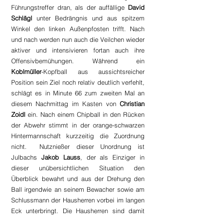
Führungstreffer dran, als der auffällige 
David 
Schlägl
 unter Bedrängnis und aus spitzem 
Winkel den linken Außenpfosten trifft. Nach 
und nach werden nun auch die Veilchen wieder 
aktiver und intensivieren fortan auch ihre 
Offensivbemühungen. Während ein 
Koblmüller
-Kopfball aus aussichtsreicher 
Position sein Ziel noch relativ deutlich verfehlt, 
schlägt es in Minute 66 zum zweiten Mal an 
diesem Nachmittag im Kasten von 
Christian 
Zoidl
 ein. Nach einem Chipball in den Rücken 
der Abwehr stimmt in der orange-schwarzen 
Hintermannschaft kurzzeitig die Zuordnung 
nicht.  Nutznießer dieser Unordnung ist 
Julbachs 
Jakob Lauss
, der als Einziger in 
dieser unübersichtlichen Situation den 
Überblick bewahrt und aus der Drehung den 
Ball irgendwie an seinem Bewacher sowie am 
Schlussmann der Hausherren vorbei im langen 
Eck unterbringt. Die Hausherren sind damit 