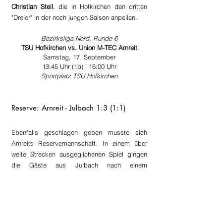
Christian Steil
, die in Hofkirchen den dritten 
"Dreier" in der noch jungen Saison anpeilen.
Bezirksliga Nord, Runde 6
TSU Hofkirchen vs. Union M-TEC Arnreit
Samstag, 17. September
13:45 Uhr (1b) | 16:00 Uhr
Sportplatz TSU Hofkirchen
Reserve: Arnreit - Julbach 1:3 (1:1)
Ebenfalls geschlagen geben musste sich 
Arnreits Reservemannschaft. In einem über 
weite Strecken ausgeglichenen Spiel gingen 
die Gäste aus Julbach nach einem 
Abwehrfehler durch
 Benjamin Wurm
 in 
Führung, noch vor der Pause konnten die 
Hausherren in Person von 
Maximilian Hackl 
jedoch wieder für ausgeglichene Verhältnisse 
sorgen. Auch im zweiten Spielabschnitt 