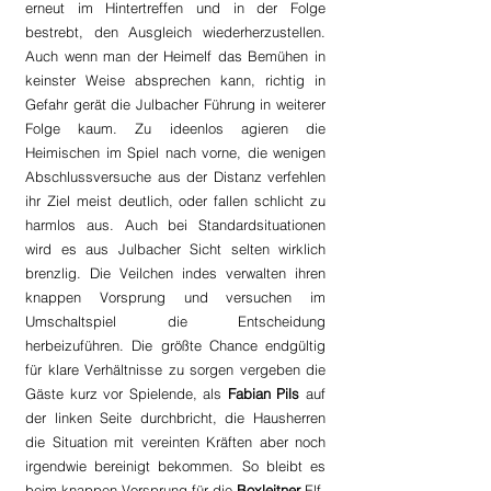
erneut im Hintertreffen und in der Folge 
bestrebt, den Ausgleich wiederherzustellen. 
Auch wenn man der Heimelf das Bemühen in 
keinster Weise absprechen kann, richtig in 
Gefahr gerät die Julbacher Führung in weiterer 
Folge kaum. Zu ideenlos agieren die 
Heimischen im Spiel nach vorne, die wenigen 
Abschlussversuche aus der Distanz verfehlen 
ihr Ziel meist deutlich, oder fallen schlicht zu 
harmlos aus. Auch bei Standardsituationen 
wird es aus Julbacher Sicht selten wirklich 
brenzlig. Die Veilchen indes verwalten ihren 
knappen Vorsprung und versuchen im 
Umschaltspiel die Entscheidung 
herbeizuführen. Die größte Chance endgültig 
für klare Verhältnisse zu sorgen vergeben die 
Gäste kurz vor Spielende, als 
Fabian Pils
 auf 
der linken Seite durchbricht, die Hausherren 
die Situation mit vereinten Kräften aber noch 
irgendwie bereinigt bekommen. So bleibt es 
beim knappen Vorsprung für die 
Boxleitner
-Elf, 