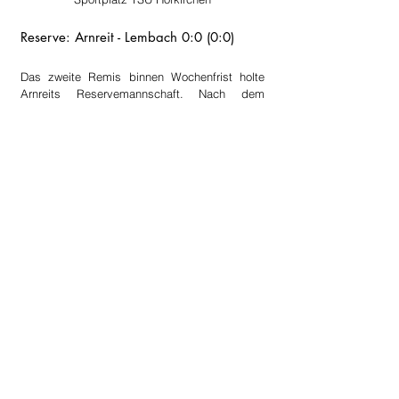
Reserve: Arnreit - Lembach 0:0 (0:0)
Das zweite Remis binnen Wochenfrist holte 
Arnreits Reservemannschaft. Nach dem 
späten Punktgewinn in der Vorwoche in 
Oepping musste die Mannschaft von Trainer 
Georg Lindorfer
 auch gegen Lembach bis zum 
Schluss zittern, ehe der Punkt in trockenen 
Tüchern war. Während die Hausherren das 
Spiel gegen den Tabellennachbarn in 
Durchgang eins noch relativ offen gestalten 
konnten, übernahmen die Gäste im zweiten 
Spielabschnitt zusehends die Initiative und 
fand zum Teil tolle Einschussmöglichkeiten vor. 
Ein blendend aufgelegter 
Christian Zoidl
 im 
Arnreiter Kasten sowie eine beherzt 
kämpfende Heimelf verhinderten letzten Endes 
den womöglich spielentscheidenden 
Gegentreffer, wodurch man sich am Ende über 
einen aus Heimsicht durchaus gewonnen 
Punkt freuen durfte.