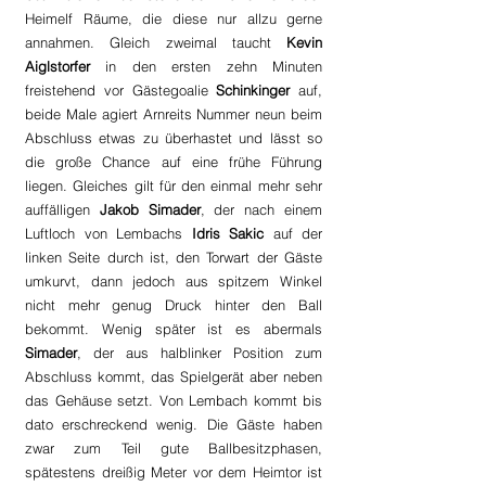
Heimelf Räume, die diese nur allzu gerne 
annahmen. Gleich zweimal taucht 
Kevin 
Aiglstorfer
 in den ersten zehn Minuten 
freistehend vor Gästegoalie 
Schinkinger 
auf, 
beide Male agiert Arnreits Nummer neun beim 
Abschluss etwas zu überhastet und lässt so 
die große Chance auf eine frühe Führung 
liegen. Gleiches gilt für den einmal mehr sehr 
auffälligen 
Jakob Simader
, der nach einem 
Luftloch von Lembachs 
Idris Sakic 
auf der 
linken Seite durch ist, den Torwart der Gäste 
umkurvt, dann jedoch aus spitzem Winkel 
nicht mehr genug Druck hinter den Ball 
bekommt. Wenig später ist es abermals 
Simader
, der aus halblinker Position zum 
Abschluss kommt, das Spielgerät aber neben 
das Gehäuse setzt. Von Lembach kommt bis 
dato erschreckend wenig. Die Gäste haben 
zwar zum Teil gute Ballbesitzphasen, 
spätestens dreißig Meter vor dem Heimtor ist 