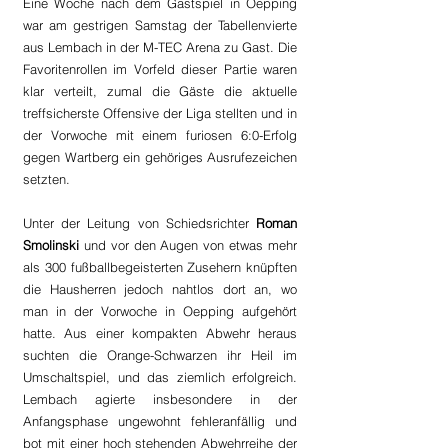
Eine Woche nach dem Gastspiel in Oepping 
war am gestrigen Samstag der Tabellenvierte 
aus Lembach in der M-TEC Arena zu Gast. Die 
Favoritenrollen im Vorfeld dieser Partie waren 
klar verteilt, zumal die Gäste die aktuelle 
treffsicherste Offensive der Liga stellten und in 
der Vorwoche mit einem furiosen 6:0-Erfolg 
gegen Wartberg ein gehöriges Ausrufezeichen 
setzten.
Unter der Leitung von Schiedsrichter 
Roman 
Smolinski
 und vor den Augen von etwas mehr 
als 300 fußballbegeisterten Zusehern knüpften 
die Hausherren jedoch nahtlos dort an, wo 
man in der Vorwoche in Oepping aufgehört 
hatte. Aus einer kompakten Abwehr heraus 
suchten die Orange-Schwarzen ihr Heil im 
Umschaltspiel, und das ziemlich erfolgreich. 
Lembach agierte insbesondere in der 
Anfangsphase ungewohnt fehleranfällig und 
bot mit einer hoch stehenden Abwehrreihe der 