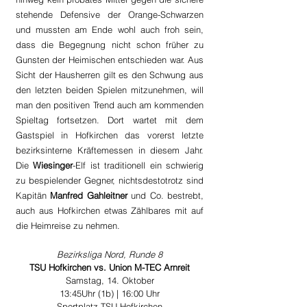
stehende Defensive der Orange-Schwarzen 
und mussten am Ende wohl auch froh sein, 
dass die Begegnung nicht schon früher zu 
Gunsten der Heimischen entschieden war. Aus 
Sicht der Hausherren gilt es den Schwung aus 
den letzten beiden Spielen mitzunehmen, will 
man den positiven Trend auch am kommenden 
Spieltag fortsetzen. Dort wartet mit dem 
Gastspiel in Hofkirchen das vorerst letzte 
bezirksinterne Kräftemessen in diesem Jahr. 
Die 
Wiesinger
-Elf ist traditionell ein schwierig 
zu bespielender Gegner, nichtsdestotrotz sind 
Kapitän 
Manfred Gahleitner
 und Co. bestrebt, 
auch aus Hofkirchen etwas Zählbares mit auf 
die Heimreise zu nehmen.
Bezirksliga Nord, Runde 8
TSU Hofkirchen vs. Union M-TEC Arnreit
Samstag, 14. Oktober
13:45Uhr (1b) | 16:00 Uhr
Sportplatz TSU Hofkirchen