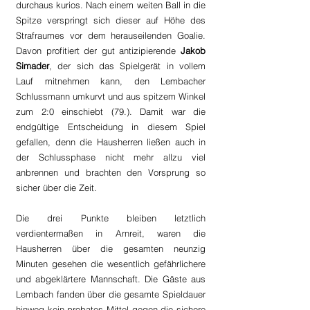
durchaus kurios. Nach einem weiten Ball in die 
Spitze verspringt sich dieser auf Höhe des 
Strafraumes vor dem herauseilenden Goalie. 
Davon profitiert der gut antizipierende 
Jakob 
Simader
, der sich das Spielgerät in vollem 
Lauf mitnehmen kann, den Lembacher 
Schlussmann umkurvt und aus spitzem Winkel 
zum 2:0 einschiebt (79.). Damit war die 
endgültige Entscheidung in diesem Spiel 
gefallen, denn die Hausherren ließen auch in 
der Schlussphase nicht mehr allzu viel 
anbrennen und brachten den Vorsprung so 
sicher über die Zeit.
Die drei Punkte bleiben letztlich 
verdientermaßen in Arnreit, waren die 
Hausherren über die gesamten neunzig 
Minuten gesehen die wesentlich gefährlichere 
und abgeklärtere Mannschaft. Die Gäste aus 
Lembach fanden über die gesamte Spieldauer 
hinweg kein probates Mittel gegen die sichere 