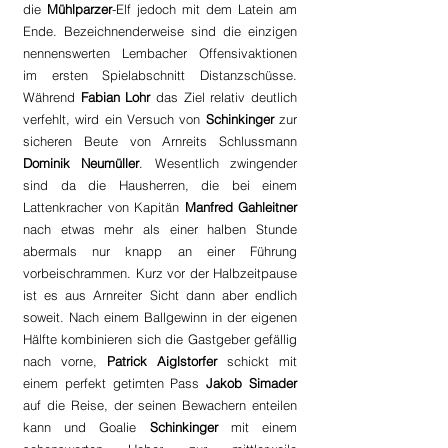
die 
Mühlparzer
-Elf jedoch mit dem Latein am 
Ende. Bezeichnenderweise sind die einzigen 
nennenswerten Lembacher Offensivaktionen 
im ersten Spielabschnitt Distanzschüsse. 
Während 
Fabian Lohr
 das Ziel relativ deutlich 
verfehlt, wird ein Versuch von 
Schinkinger 
zur 
sicheren Beute von Arnreits Schlussmann 
Dominik Neumüller
. Wesentlich zwingender 
sind da die Hausherren, die bei einem 
Lattenkracher von Kapitän 
Manfred Gahleitner
nach etwas mehr als einer halben Stunde 
abermals nur knapp an einer Führung 
vorbeischrammen. Kurz vor der Halbzeitpause 
ist es aus Arnreiter Sicht dann aber endlich 
soweit. Nach einem Ballgewinn in der eigenen 
Hälfte kombinieren sich die Gastgeber gefällig 
nach vorne, 
Patrick Aiglstorfer
 schickt mit 
einem perfekt getimten Pass 
Jakob Simader 
auf die Reise, der seinen Bewachern enteilen 
kann und Goalie 
Schinkinger 
mit einem 