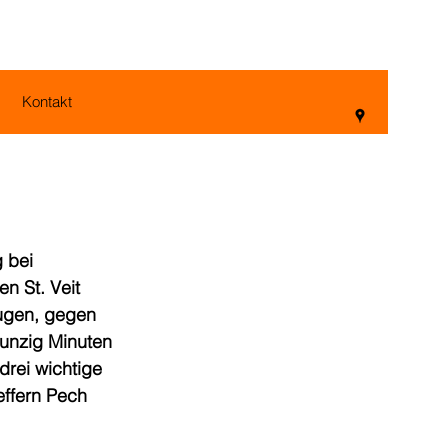
Kontakt
 bei 
n St. Veit 
eugen, gegen 
unzig Minuten 
rei wichtige 
effern Pech 