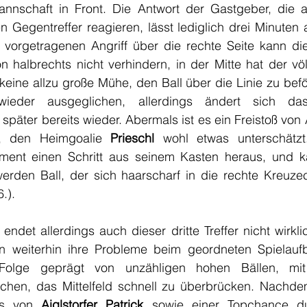
nschaft in Front. Die Antwort der Gastgeber, die al
 Gegentreffer reagieren, lässt lediglich drei Minuten a
vorgetragenen Angriff über die rechte Seite kann die
 keine allzu große Mühe, den Ball über die Linie zu beför
wieder ausgeglichen, allerdings ändert sich da
, den Heimgoalie 
Prieschl 
wohl etwas unterschätzt
ent einen Schritt aus seinem Kasten heraus, und k
erden Ball, der sich haarscharf in die rechte Kreuzeck
.).
det allerdings auch dieser dritte Treffer nicht wirkli
 weiterhin ihre Probleme beim geordneten Spielaufb
 Folge geprägt von unzähligen hohen Bällen, mi
hen, das Mittelfeld schnell zu überbrücken. Nachdem
ss von 
Aiglstorfer Patrick
 sowie einer Topchance d