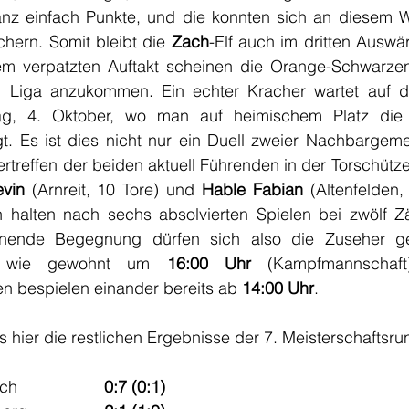
anz einfach Punkte, und die konnten sich an diesem W
chern. Somit bleibt die 
Zach
-Elf auch im dritten Auswär
dem verpatzten Auftakt scheinen die Orange-Schwarze
n Liga anzukommen. Ein echter Kracher wartet auf di
, 4. Oktober, wo man auf heimischem Platz die 
t. Es ist dies nicht nur ein Duell zweier Nachbargeme
treffen der beiden aktuell Führenden in der Torschützen
evin
 (Arnreit, 10 Tore) und 
Hable Fabian 
(Altenfelden,
halten nach sechs absolvierten Spielen bei zwölf Zäh
nende Begegnung dürfen sich also die Zuseher ge
nd wie gewohnt um 
16:00 Uhr 
(Kampfmannschaft
 bespielen einander bereits ab 
14:00 Uhr
.
 hier die restlichen Ergebnisse der 7. Meisterschaftsru
ach
0:7 (0:1)