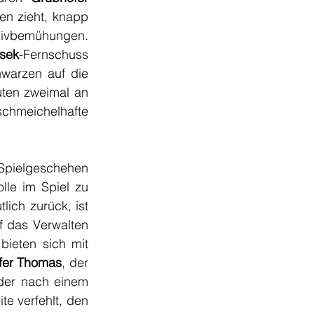
n zieht, knapp 
sivbemühungen. 
sek
-Fernschuss 
arzen auf die 
ten zweimal an 
chmeichelhafte 
Spielgeschehen 
le im Spiel zu 
ich zurück, ist 
f das Verwalten 
ieten sich mit 
fer Thomas
, der 
der nach einem 
e verfehlt, den 