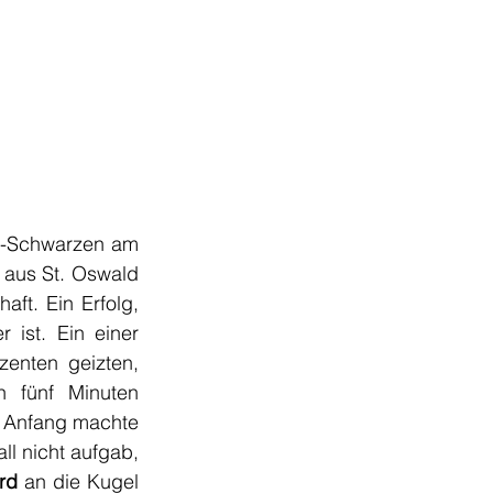
e-Schwarzen am 
aus St. Oswald 
aft. Ein Erfolg, 
ist. Ein einer 
enten geizten, 
 fünf Minuten 
schossen sich die Gäste aus Arnreit einen Drei-Tore-Vorsprung heraus. Den Anfang machte 
l nicht aufgab, 
rd 
an die Kugel 