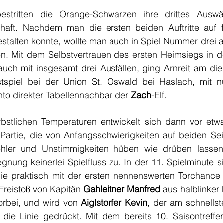
tritten die Orange-Schwarzen ihre drittes Auswärt
haft. Nachdem man die ersten beiden Auftritte auf f
gestalten konnte, wollte man auch in Spiel Nummer drei 
len. Mit dem Selbstvertrauen des ersten Heimsiegs in d
auch mit insgesamt drei Ausfällen, ging Arnreit am die
tspiel bei der Union St. Oswald bei Haslach, mit n
to direkter Tabellennachbar der 
Zach
-Elf.
erbstlichen Temperaturen entwickelt sich dann vor etw
Partie, die von Anfangsschwierigkeiten auf beiden Seit
ehler und Unstimmigkeiten hüben wie drüben lassen 
nung keinerlei Spielfluss zu. In der 11. Spielminute s
die praktisch mit der ersten nennenswerten Torchance d
Freistoß von Kapitän
 Gahleitner Manfred
 aus halblinker 
rbei, und wird von 
Aiglstorfer Kevin
, der am schnellste
die Linie gedrückt. Mit dem bereits 10. Saisontreffer 