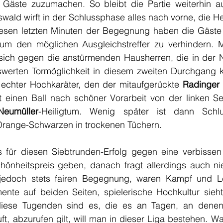
 Gäste zuzumachen. So bleibt die Partie weiterhin a
wald wirft in der Schlussphase alles nach vorne, die Heim
diesen letzten Minuten der Begegnung haben die Gäste a
 um den möglichen Ausgleichstreffer zu verhindern. 
ch gegen die anstürmenden Hausherren, die in der Na
swerten Tormöglichkeit in diesem zweiten Durchgang k
n echter Hochkaräter, den der mitaufgerückte 
Radinger
zt einen Ball nach schöner Vorarbeit von der linken Se
Neumüller
-Heiligtum. Wenig später ist dann Schlus
Orange-Schwarzen in trockenen Tüchern.
 für diesen Siebtrunden-Erfolg gegen eine verbissen
önheitspreis geben, danach fragt allerdings auch ni
jedoch stets fairen Begegnung, waren Kampf und Lei
nte auf beiden Seiten, spielerische Hochkultur sieht f
ese Tugenden sind es, die es an Tagen, an denen e
läuft, abzurufen gilt, will man in dieser Liga bestehen. 