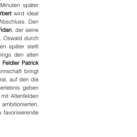
Minuten später 
rbert
 wird ideal 
Abschluss. Den 
Fidan
, der seine 
Mannschaft mit 3:0 in Front bringt (40.). Nach dem Seitenwechsel kann St. Oswald durch 
en später stellt
ings den alten 
 
Feldler Patrick 
nschaft bringt 
al, auf den die 
rlebnis geben 
it Altenfelden 
bitionierten, 
 favorisierende 