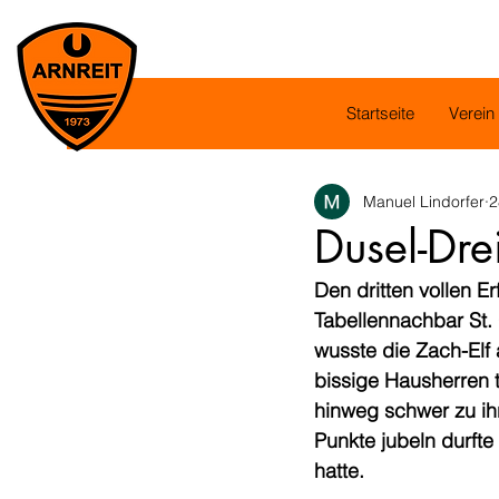
Startseite
Verein
Manuel Lindorfer
2
Dusel-Dre
Den dritten vollen E
Tabellennachbar St.
wusste die Zach-Elf 
bissige Hausherren 
hinweg schwer zu ihr
Punkte jubeln durfte
hatte.