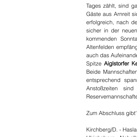
Tages zählt, sind g
Gäste aus Arnreit si
erfolgreich, nach 
sicher in der neue
kommenden Sonntag
Altenfelden empfäng
auch das Aufeinander
Spitze 
Aiglstorfer K
Beide Mannschaften 
entsprechend span
Anstoßzeiten si
Reservemannschaften
Zum Abschluss gibt's
Kirchberg/D. - Hasl