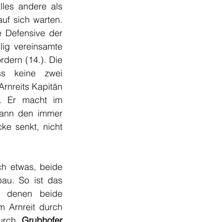
les andere als 
uf sich warten. 
 Defensive der 
Gäste die Flanke von halbrechts nicht verhindern, in der Mitte hat der völlig vereinsamte 
dern (14.). Die 
ss keine zwei 
Zeigerumdrehungen später bereits wieder. Abermals ist es ein Freistoß von Arnreits Kapitän 
. Er macht im 
ann den immer 
e senkt, nicht 
ch etwas, beide 
au. So ist das 
t denen beide 
 Arnreit durch 
urch 
Grubhofer 