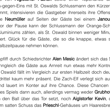
ns-gegen-Eins mit St. Oswalds Schlussmann den Kürzere
mt, intensivieren die Gastgeber ihrerseits ihre Offen
ie 
Neumüller 
auf Seiten der Gäste bei einem 
Janou
vor der Pause kann der Schlussmann der Orange-Schw
luminiums zählen, als St. Oswald binnen weniger Minu
rt. Glück für die Gäste, die so die knappe, etwas s
Halbzeitpause nehmen können.
iff durch Schiedsrichter
 Alen Mesic
 ändert sich das 
nngleich die Gäste aus Arnreit nun etwas mehr Kontrol
Oswald fällt im Vergleich zur ersten Halbzeit doch deutl
rittel kaum mehr präsent. Die Zach-Elf verlegt sich au
d lauert im Konter auf ihre Chance. Diese Chancen b
es Spiels dann auch, allerdings vermag weder 
Grubho
den Ball über das Tor setzt, noch 
Aiglstorfer Kevin
, 
inem satten Schuss das 
Prieschl
-Gehäuses um Haaresbreit