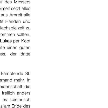
uf des Messers 
elf setzt alles 
us Arnreit alle 
Mit Händen und 
chspielzeit zu 
ommen sollten. 
 Lukas
 per Kopf 
ite einen guten 
s, der dritte 
 kämpfende St. 
emand mehr. In 
denschaft die 
reilich anders 
s spielerisch 
Was am Ende des 