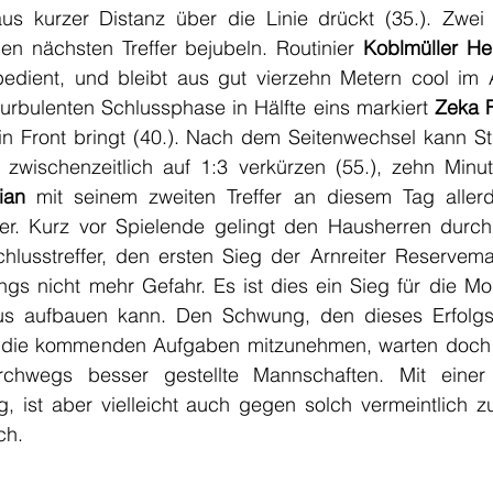
s kurzer Distanz über die Linie drückt (35.). Zwei 
n nächsten Treffer bejubeln. Routinier 
Koblmüller He
bedient, und bleibt aus gut vierzehn Metern cool im 
urbulenten Schlussphase in Hälfte eins markiert 
Zeka 
 zwischenzeitlich auf 1:3 verkürzen (55.), zehn Minut
ian 
mit seinem zweiten Treffer an diesem Tag allerd
er. Kurz vor Spielende gelingt den Hausherren durch
lusstreffer, den ersten Sieg der Arnreiter Reserveman
dings nicht mehr Gefahr. Es ist dies ein Sieg für die Mor
s aufbauen kann. Den Schwung, den dieses Erfolgse
 in die kommenden Aufgaben mitzunehmen, warten doch m
hwegs besser gestellte Mannschaften. Mit einer am
, ist aber vielleicht auch gegen solch vermeintlich zu
ch.