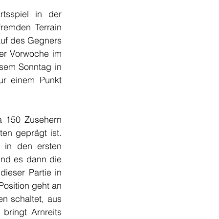
sspiel in der 
remden Terrain 
auf des Gegners 
er Vorwoche im 
sem Sonntag in 
ur einem Punkt 
a 150 Zusehern 
en geprägt ist. 
in den ersten 
ind es dann die 
ieser Partie in 
Position geht an 
n schaltet, aus 
bringt Arnreits 