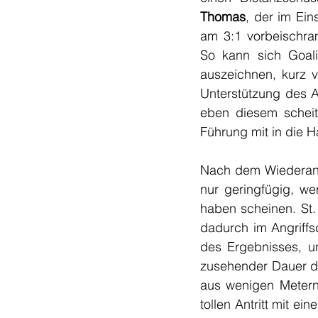
Thomas
, der im Ei
am 3:1 vorbeischram
So kann sich Goal
auszeichnen, kurz 
Unterstützung des A
eben diesem scheite
Führung mit in die 
Nach dem Wiederanpf
nur geringfügig, we
haben scheinen. St. 
dadurch im Angriffsd
des Ergebnisses, un
zusehender Dauer d
aus wenigen Metern 
tollen Antritt mit e