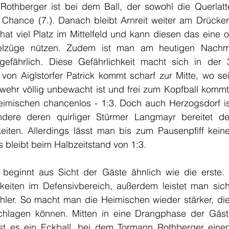
othberger ist bei dem Ball, der sowohl die Querlatt
e Chance (7.). Danach bleibt Arnreit weiter am Drücker.
hat viel Platz im Mittelfeld und kann diesen das eine 
pielzüge nützen. Zudem ist man am heutigen Nachmi
efährlich. Diese Gefährlichkeit macht sich in der 3
 von Aiglstorfer Patrick kommt scharf zur Mitte, wo se
ehr völlig unbewacht ist und frei zum Kopfball kommt. 
imischen chancenlos - 1:3. Doch auch Herzogsdorf is
ondere deren quirliger Stürmer Langmayr bereitet d
eiten. Allerdings lässt man bis zum Pausenpfiff keine
 bleibt beim Halbzeitstand von 1:3.
 beginnt aus Sicht der Gäste ähnlich wie die erste. 
eiten im Defensivbereich, außerdem leistet man sich
ler. So macht man die Heimischen wieder stärker, die 
schlagen können. Mitten in eine Drangphase der Gäst
ist es ein Eckball, bei dem Tormann Rothberger einen 