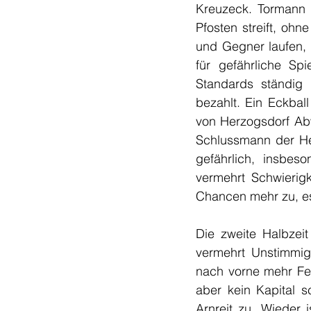
Kreuzeck. Tormann R
Pfosten streift, ohn
und Gegner laufen, 
für gefährliche S
Standards ständig g
bezahlt. Ein Eckball
von Herzogsdorf Abw
Schlussmann der He
gefährlich, insbes
vermehrt Schwierigk
Chancen mehr zu, es
Die zweite Halbzeit
vermehrt Unstimmigk
nach vorne mehr Feh
aber kein Kapital 
Arnreit zu. Wieder 