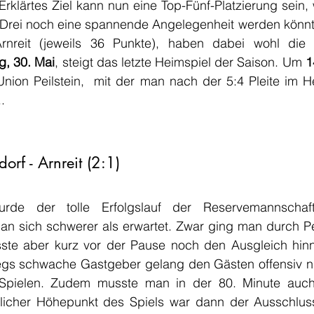
 Erklärtes Ziel kann nun eine Top-Fünf-Platzierung sein, 
Drei noch eine spannende Angelegenheit werden könnte.
nreit (jeweils 36 Punkte), haben dabei wohl die b
g, 30. Mai
, steigt das letzte Heimspiel der Saison. Um 
1
nion Peilstein,  mit der man nach der 5:4 Pleite im He
.
orf - Arnreit (2:1)
rde der tolle Erfolgslauf der Reservemannschaf
 man sich schwerer als erwartet. Zwar ging man durch P
sste aber kurz vor der Pause noch den Ausgleich hi
egs schwache Gastgeber gelang den Gästen offensiv nic
 Spielen. Zudem musste man in der 80. Minute auch
icher Höhepunkt des Spiels war dann der Ausschluss