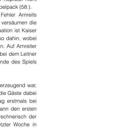
pelpack (58.).
ehler Arnreits 
 versäumen die 
tion ist Kaiser 
so dahin, wobei 
. Auf Arnreiter 
 bei dem Leitner 
nde des Spiels 
berzeugend war, 
ie Gäste dabei 
g erstmals bei 
ann den ersten 
rechnerisch der 
tzter Woche in 