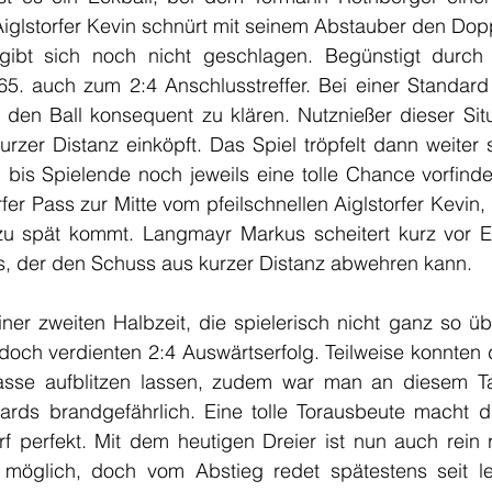
 Aiglstorfer Kevin schnürt mit seinem Abstauber den Dop
ibt sich noch nicht geschlagen. Begünstigt durch F
5. auch zum 2:4 Anschlusstreffer. Bei einer Standard
den Ball konsequent zu klären. Nutznießer dieser Situa
rzer Distanz einköpft. Das Spiel tröpfelt dann weiter 
bis Spielende noch jeweils eine tolle Chance vorfinden
rfer Pass zur Mitte vom pfeilschnellen Aiglstorfer Kevin,
u spät kommt. Langmayr Markus scheitert kurz vor E
, der den Schuss aus kurzer Distanz abwehren kann.
iner zweiten Halbzeit, die spielerisch nicht ganz so ü
och verdienten 2:4 Auswärtserfolg. Teilweise konnten d
lasse aufblitzen lassen, zudem war man an diesem Ta
ards brandgefährlich. Eine tolle Torausbeute macht d
rf perfekt. Mit dem heutigen Dreier ist nun auch rein 
 möglich, doch vom Abstieg redet spätestens seit le