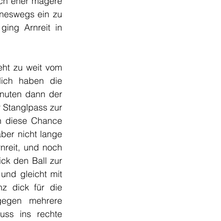
ch eher magere 
ineswegs ein zu 
ing Arnreit in 
eht zu weit vom 
ich haben die 
nuten dann der 
r Stanglpass zur 
h diese Chance 
ber nicht lange 
nreit, und noch 
ck den Ball zur 
und gleicht mit 
z dick für die 
gegen mehrere 
ss ins rechte 