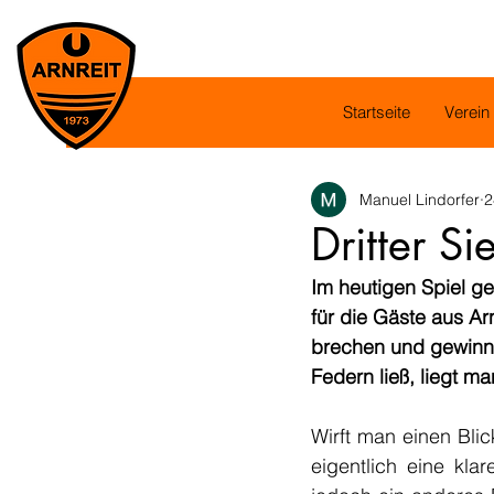
Startseite
Verein
Manuel Lindorfer
2
Dritter Si
Im heutigen Spiel g
für die Gäste aus Ar
brechen und gewinnt
Federn ließ, liegt ma
Wirft man einen Blic
eigentlich eine kla