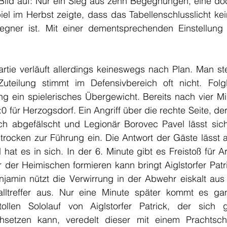
Bild auf: Nur ein Sieg aus zehn Begegnungen, eine do
iel im Herbst zeigte, dass das Tabellenschlusslicht ke
gner ist. Mit einer dementsprechenden Einstellung g
artie verläuft allerdings keineswegs nach Plan. Man st
teilung stimmt im Defensivbereich oft nicht. Folgl
 ein spielerisches Übergewicht. Bereits nach vier Mi
:0 für Herzogsdorf. Ein Angriff über die rechte Seite, de
ich abgefälscht und Legionär Borovec Pavel lässt sic
trocken zur Führung ein. Die Antwort der Gäste lässt a
 hat es in sich. In der 6. Minute gibt es Freistoß für Ar
der Heimischen formieren kann bringt Aiglstorfer Patri
njamin nützt die Verwirrung in der Abwehr eiskalt aus 
alltreffer aus. Nur eine Minute später kommt es gan
ollen Sololauf von Aiglstorfer Patrick, der sich 
hsetzen kann, veredelt dieser mit einem Prachtschu