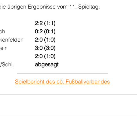
ie übrigen Ergebnisse vom 11. Spieltag:
Klaffer – St.Peter/W.  			
2:2 (1:1)
Kollerschlag – Julbach   		
0:2 (0:1)
Ulrichsberg – Schenkenfelden 	
2:0 (1:0)
Sarleinsbach – Peilstein  		
3:0 (3:0)
Neustift/O. – Öpping  			
2:0 (1:0)
Hellmonsödt – Aigen/Schl. 		
abgesagt
Spielbericht des oö. Fußballverbandes