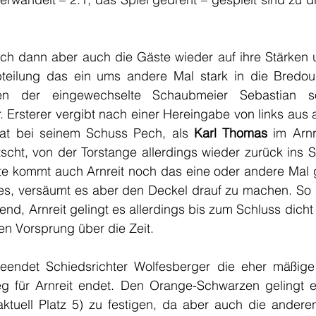
ich dann aber auch die Gäste wieder auf ihre Stärken u
bteilung das ein ums andere Mal stark in die Bredouil
den der eingewechselte Schaubmeier Sebastian so
r. Ersterer vergibt nach einer Hereingabe von links aus a
 hat bei seinem Schuss Pech, als 
Karl Thomas
 im Arnr
cht, von der Torstange allerdings wieder zurück ins Spi
te kommt auch Arnreit noch das eine oder andere Mal ge
s, versäumt es aber den Deckel drauf zu machen. So ble
nd, Arnreit gelingt es allerdings bis zum Schluss dich
n Vorsprung über die Zeit. 
endet Schiedsrichter Wolfesberger die eher mäßige P
eg für Arnreit endet. Den Orange-Schwarzen gelingt 
 (aktuell Platz 5) zu festigen, da aber auch die ander