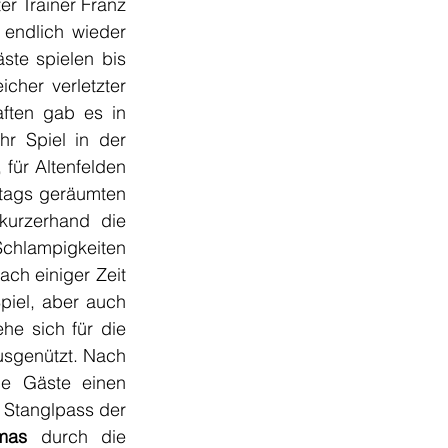
 Trainer Franz 
endlich wieder 
te spielen bis 
cher verletzter 
ften gab es in 
r Spiel in der 
für Altenfelden 
tags geräumten 
urzerhand die 
Schlampigkeiten 
ch einiger Zeit 
iel, aber auch 
he sich für die 
usgenützt. Nach 
e Gäste einen 
 Stanglpass der 
mas
 durch die 