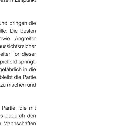
nd bringen die 
le. Die besten 
wie Angreifer 
ussichtsreicher 
eiter Tor dieser 
elfeld springt. 
fährlich in die 
ibt die Partie 
t zu machen und 
artie, die mit 
es dadurch den 
en Mannschaften 