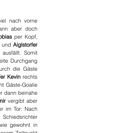
iel nach vorne 
ann aber doch 
obias
 per Kopf, 
 und 
Aiglstorfer 
usfällt. Somit 
eite Durchgang 
rch die Gäste 
fer Kevin
 rechts 
t Gäste-Goalie 
r dann beinahe 
mir
 vergibt aber 
r im Tor: Nach 
 Schiedsrichter 
wie gewohnt in 
iesem Zeitpunkt 