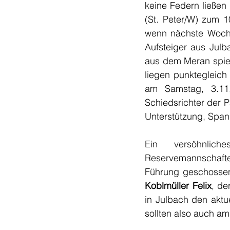
keine Federn ließen 
(St. Peter/W) zum 10
wenn nächste Woche
Aufsteiger aus Julba
aus dem Meran spiel
liegen punktegleich
am Samstag, 3.11,
Schiedsrichter der Pa
Unterstützung, Spann
Ein versöhnlic
Reservemannschafte
Führung geschossen
Koblmüller Felix
, de
in Julbach den aktue
sollten also auch a