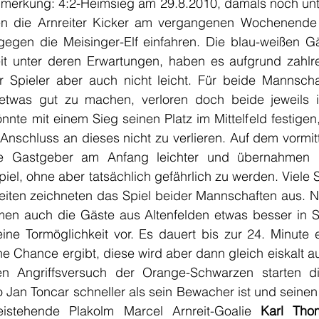
nmerkung: 4:2-Heimsieg am 29.8.2010, damals noch unter
en die Arnreiter Kicker am vergangenen Wochenende 
gegen die Meisinger-Elf einfahren. Die blau-weißen Gäs
eit unter deren Erwartungen, haben es aufgrund zahlrei
 Spieler aber auch nicht leicht. Für beide Mannscha
twas gut zu machen, verloren doch beide jeweils ih
nnte mit einem Sieg seinen Platz im Mittelfeld festigen, 
Anschluss an dieses nicht zu verlieren. Auf dem vormit
die Gastgeber am Anfang leichter und übernahmen k
piel, ohne aber tatsächlich gefährlich zu werden. Viele 
eiten zeichneten das Spiel beider Mannschaften aus. Na
n auch die Gäste aus Altenfelden etwas besser in Sp
eine Tormöglichkeit vor. Es dauert bis zur 24. Minute e
e Chance ergibt, diese wird aber dann gleich eiskalt a
n Angriffsversuch der Orange-Schwarzen starten di
o Jan Toncar schneller als sein Bewacher ist und seinen
istehende Plakolm Marcel Arnreit-Goalie 
Karl Tho