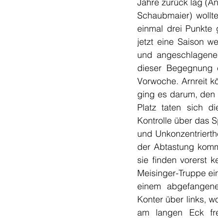
Jahre zurück lag (A
Schaubmaier) wollt
einmal drei Punkte 
jetzt eine Saison w
und angeschlagener
dieser Begegnung e
Vorwoche. Arnreit kö
ging es darum, den 
Platz taten sich 
Kontrolle über das S
und Unkonzentrierth
der Abtastung komme
sie finden vorerst k
Meisinger-Truppe ein
einem abgefangene
Konter über links, w
am langen Eck fre