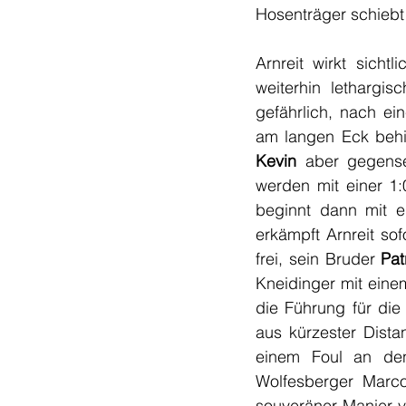
Hosenträger schiebt 
Arnreit wirkt sicht
weiterhin lethargi
gefährlich, nach ei
am langen Eck behi
Kevin
 aber gegense
werden mit einer 1:
beginnt dann mit e
erkämpft Arnreit sof
frei, sein Bruder 
Pat
Kneidinger mit eine
die Führung für die
aus kürzester Dista
einem Foul an de
Wolfesberger Marco 
souveräner Manier ve