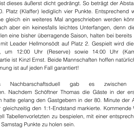
ist dieses äußerst dicht gedrängt. So beträgt der Absta
. Platz (Klaffer) lediglich vier Punkte. Entsprechend w
 gleich ein weiteres Mal angeschrieben werden könn
ch aber ein keinesfalls leichtes Unterfangen, denn die
en eine bisher überragende Saison, halten bei bereits 
 mit Leader Hellmonsödt auf Platz 2. Gespielt wird die
 um 12:00 Uhr (Reserve) sowie 14:00 Uhr (Kampf
rtie ist Kinzl Ernst. Beide Mannschaften hoffen natürlic
ung ist auf jeden Fall garantiert!
hes Nachbarschaftsduell gab es zwischen
n. Nachdem Schöftner Thomas die Gäste in der erste
 hatte gelang den Gastgebern in der 80. Minute der 
r gleichzeitig den 1:1-Endstand markierte. Kommende
ll Tabellenvorletzten zu bespielen, mit einer entsprec
m Samstag Punkte zu holen sein.