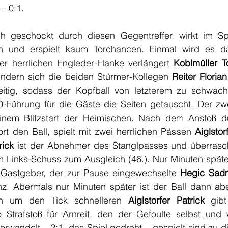
– 0:1.
lich geschockt durch diesen Gegentreffer, wirkt im Sp
sch und erspielt kaum Torchancen. Einmal wird es d
ner herrlichen Engleder-Flanke verlängert 
Koblmüller T
ndern sich die beiden Stürmer-Kollegen
 Reiter Florian
itig, sodass der Kopfball von letzterem zu schwach a
0-Führung für die Gäste die Seiten getauscht. Der zw
inem Blitzstart der Heimischen. Nach dem Anstoß du
ort den Ball, spielt mit zwei herrlichen Pässen 
Aiglstor
rick
 ist der Abnehmer des Stanglpasses und überrasch
m Links-Schuss zum Ausgleich (46.). Nur Minuten späte
 Gastgeber, der zur Pause eingewechselte
 Hegic Sad
nz. Abermals nur Minuten später ist der Ball dann abe
n um den Tick schnelleren 
Aiglstorfer Patrick
 gibt
Strafstoß für Arnreit, den der Gefoulte selbst und 
rwandelt – 2:1, das Spiel gedreht – gespielt sind zu d