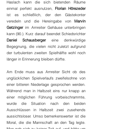
Haslach kann die sich bietenden Räume 
einmal perfekt ausnutzen, 
Florian Hörezeder
ist es schließlich, der den Gästekonter 
veredeln und die Hereingabe von 
Marvin 
Getzinger 
im Arnreiter Gehäuse unterbringen 
kann (90.). Kurz darauf beendet Schiedsrichter 
Daniel Schausberger 
eine denkwürdige 
Begegnung, die vielen nicht zuletzt aufgrund 
der turbulenten zweiten Spielhälfte wohl noch 
länger in Erinnerung bleiben dürfte.
Am Ende muss aus Arnreiter Sicht ob des 
unglücklichen Spielverlaufs zweifelsohne von 
einer bitteren Niederlage gesprochen werden. 
Während man in Halbzeit eins nur knapp an 
einer möglichen Führung vorbeischrammte, 
wurde die Situation nach den beiden 
Ausschlüssen in Halbzeit zwei zusehends 
aussichtsloser. Umso bemerkenswerter ist die 
Moral, die die Mannschaft an den Tag legte. 
Man gab sich zu keiner Zeit auf, und hätte um 