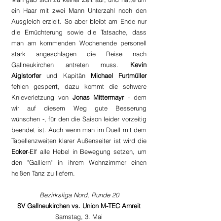
ein Haar mit zwei Mann Unterzahl noch den 
Ausgleich erzielt. So aber bleibt am Ende nur 
die Ernüchterung sowie die Tatsache, dass 
man am kommenden Wochenende personell 
stark angeschlagen die Reise nach 
Gallneukirchen antreten muss. 
Kevin 
Aiglstorfer
 und Kapitän 
Michael Furtmüller
fehlen gesperrt, dazu kommt die schwere 
Knieverletzung von 
Jonas Mittermayr 
- dem 
wir auf diesem Weg gute Besserung 
wünschen -, für den die Saison leider vorzeitig 
beendet ist. Auch wenn man im Duell mit dem 
Tabellenzweiten klarer Außenseiter ist wird die 
Ecker
-Elf alle Hebel in Bewegung setzen, um 
den "Galliern" in ihrem Wohnzimmer einen 
heißen Tanz zu liefern.
Bezirksliga Nord, Runde 20
SV Gallneukirchen vs. Union M-TEC Arnreit
Samstag, 3. Mai