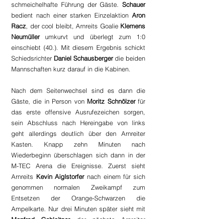
schmeichelhafte Führung der Gäste. 
Schauer 
bedient nach einer starken Einzelaktion 
Aron 
Racz
, der cool bleibt, Arnreits Goalie 
Klemens 
Neumüller
 umkurvt und überlegt zum 1:0 
einschiebt (40.). Mit diesem Ergebnis schickt 
Schiedsrichter 
Daniel Schausberger 
die beiden 
Mannschaften kurz darauf in die Kabinen.
Nach dem Seitenwechsel sind es dann die 
Gäste, die in Person von 
Moritz Schnölzer
 für 
das erste offensive Ausrufezeichen sorgen, 
sein Abschluss nach Hereingabe von links 
geht allerdings deutlich über den Arnreiter 
Kasten. Knapp zehn Minuten nach 
Wiederbeginn überschlagen sich dann in der 
M-TEC Arena die Ereignisse. Zuerst sieht 
Arnreits 
Kevin Aiglstorfer
 nach einem für sich 
genommen normalen Zweikampf zum 
Entsetzen der Orange-Schwarzen die 
Ampelkarte. Nur drei Minuten später sieht mit 