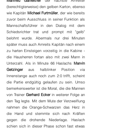
Manfred Gahleitner 
der nächste Arnreiter 
(berechtigterweise) den gelben Karton, ebenso 
wie Kapitän 
Michael Furtmüller
, der wie bereits 
zuvor beim Ausschluss in seiner Funktion als 
Mannschaftsführer in den Dialog mit dem 
Schiedsrichter trat und prompt mit "gelb" 
belohnt wurde. Abermals nur drei Minuten 
später muss auch Arnreits Kapitän nach einem 
zu harten Einsteigen vorzeitig in die Kabine - 
die Hausherren fortan also mit zwei Mann in 
Unterzahl. Als in Minute 66 Haslachs 
Marvin 
Getzinger
 aus halblinker Position via 
Innenstange auch noch zum 2:0 trifft, scheint 
die Partie endgültig gelaufen zu sein. Umso 
bemerkenswerter ist die Moral, die die Mannen 
von Trainer 
Gerhard Ecker
 in weiterer Folge an 
den Tag legte. Mit dem Mute der Verzweiflung 
nahmen die Orange-Schwarzen das Herz in 
die Hand und stemmte sich nach Kräften 
gegen die drohende Niederlage. Haslach 
schien sich in dieser Phase schon fast etwas 