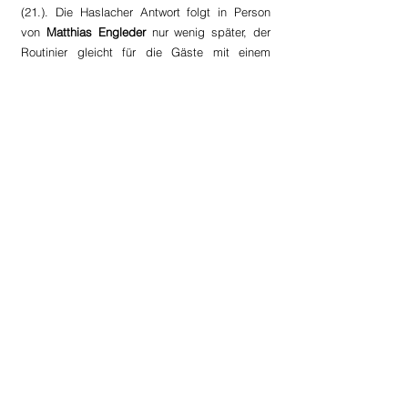
(21.). Die Haslacher Antwort folgt in Person 
von 
Matthias Engleder
 nur wenig später, der 
Routinier gleicht für die Gäste mit einem 
platzierten Schuss von knapp außerhalb des 
Strafraums wieder aus (26.). Auch nach dem 
Seitenwechsel schenken sich beide 
Mannschaften nichts, wenngleich spielerisch 
hüben wie drüben nicht allzu viel 
zusammenläuft und es insgesamt eine 
ziemlich zerfahrene zweite Spielhälfte ist. Zehn 
Minuten vor Spielende gelingt den Hausherren 
dann aber doch noch der Lucky Punch. Nach 
einer Ecke kommt der Ball über Umwege zu 
Dominik Kneidinger
, der das Spielgerät aus 
kurzer Distanz über die Linie stochert. Dank 
einer Glanzparade von Goalie 
Zoidl
, der einen 
missglückten Klärungsversuch eines 
Teamkollegen sensationell über die Querlatte 
drehen kann, bleibt es am Ende beim 
knappen Vorsprung, der den Orange-