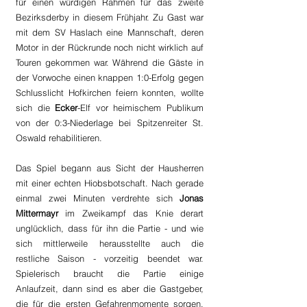
für einen würdigen Rahmen für das zweite 
Bezirksderby in diesem Frühjahr. Zu Gast war 
mit dem SV Haslach eine Mannschaft, deren 
Motor in der Rückrunde noch nicht wirklich auf 
Touren gekommen war. Während die Gäste in 
der Vorwoche einen knappen 1:0-Erfolg gegen 
Schlusslicht Hofkirchen feiern konnten, wollte 
sich die 
Ecker
-Elf vor heimischem Publikum 
von der 0:3-Niederlage bei Spitzenreiter St. 
Oswald rehabilitieren.
Das Spiel begann aus Sicht der Hausherren 
mit einer echten Hiobsbotschaft. Nach gerade 
einmal zwei Minuten verdrehte sich 
Jonas 
Mittermayr
 im Zweikampf das Knie derart 
unglücklich, dass für ihn die Partie - und wie 
sich mittlerweile herausstellte auch die 
restliche Saison - vorzeitig beendet war. 
Spielerisch braucht die Partie einige 
Anlaufzeit, dann sind es aber die Gastgeber, 
die für die ersten Gefahrenmomente sorgen. 