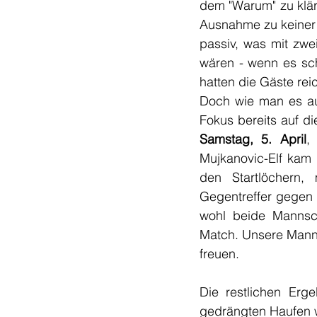
dem "Warum" zu kläre
Ausnahme zu keiner P
passiv, was mit zwe
wären - wenn es sch
hatten die Gäste rei
Doch wie man es au
Samstag, 5. April
,
Mujkanovic-Elf kam 
den Startlöchern
Gegentreffer gegen 
wohl beide Mannsch
Match. Unsere Manns
freuen.
Die restlichen Erg
gedrängten Haufen we