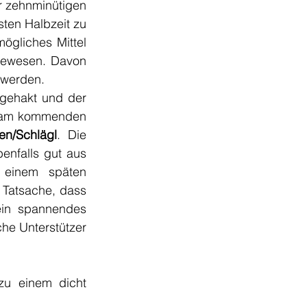
r zehnminütigen 
ten Halbzeit zu 
gliches Mittel 
gewesen. Davon 
n werden.
ehakt und der 
Fokus bereits auf die bevorstehenden Aufgaben gerichtet werden. Bereits am kommenden 
en/Schlägl
. Die 
nfalls gut aus 
einem späten 
Tatsache, dass 
in spannendes 
he Unterstützer 
zu einem dicht 