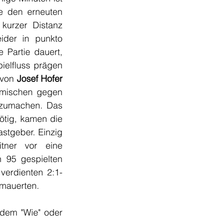
ie den erneuten 
kurzer Distanz 
der in punkto 
Partie dauert, 
elfluss prägen 
 von
 Josef Hofer
imischen gegen 
uzumachen. Das 
ötig, kamen die 
stgeber. Einzig 
tner vor eine 
 95 gespielten 
verdienten 2:1-
rmauerten.
dem "Wie" oder 