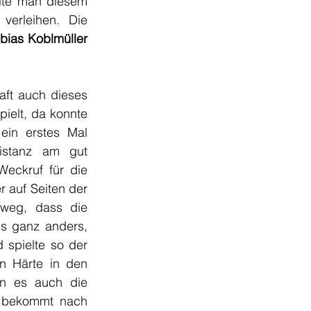
lte man diesem 
erleihen. Die 
bias Koblmüller
ft auch dieses 
elt, da konnte 
ein erstes Mal 
istanz am gut 
eckruf für die 
 auf Seiten der 
nweg, dass die 
s ganz anders, 
spielte so der 
n Härte in den 
en es auch die 
 bekommt nach 