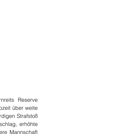
reits Reserve 
eit über weite 
digen Strafstoß 
chlag, erhöhte 
ere Mannschaft 