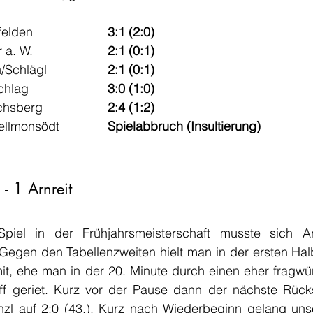
Peilstein - Schenkenfelden               	
3:1 (2:0)
Neustift/O. - St. Peter a. W.             	
2:1 (0:1)
Sarleinsbach - Aigen/Schlägl            	
2:1 (0:1)
Altenfelden - Kollerschlag                 	
3:0 (1:0)
sberg            
2:4 (1:2)
lmonsödt       
Spielabbruch (Insultierung)
 - 1 Arnreit
iel in der Frühjahrsmeisterschaft musste sich Arn
egen den Tabellenzweiten hielt man in der ersten Halbz
it, ehe man in der 20. Minute durch einen eher fragwür
reff geriet. Kurz vor der Pause dann der nächste Rücks
nzl auf 2:0 (43.). Kurz nach Wiederbeginn gelang uns