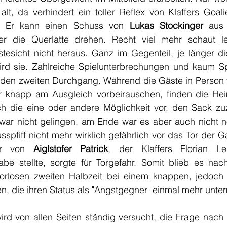
alt, da verhindert ein toller Reflex von Klaffers Goal
h. Er kann einen Schuss von
 Lukas Stockinger 
aus 
r die Querlatte drehen. Recht viel mehr schaut lei
esicht nicht heraus. Ganz im Gegenteil, je länger die 
ird sie. Zahlreiche Spielunterbrechungen und kaum Spi
 den zweiten Durchgang. Während die Gäste in Person
r knapp am Ausgleich vorbeirauschen, finden die He
ch die eine oder andere Möglichkeit vor, den Sack z
 zwar nicht gelingen, am Ende war es aber auch nicht n
spfiff nicht mehr wirklich gefährlich vor das Tor der Ga
er von 
Aiglstofer Patrick
, der Klaffers Florian Lei
 stellte, sorgte für Torgefahr. Somit blieb es nach
orlosen zweiten Halbzeit bei einem knappen, jedoch 
n, die ihren Status als "Angstgegner" einmal mehr unte
rd von allen Seiten ständig versucht, die Frage nach 