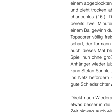
einem abgeblockten 
und zieht trocken a
chancenlos (16.). D
bereits zwei Minute
einem Ballgewinn du
Topscorer völlig fre
scharf, der Tormann
auch dieses Mal blei
Spiel nun ohne groß
Anhänger wieder jub
kann Stefan Sonnlei
ins Netz befördern -
gute Schiedsrichter 
Direkt nach Wiedera
etwas besser in die 
Zeit hinweg auch ein