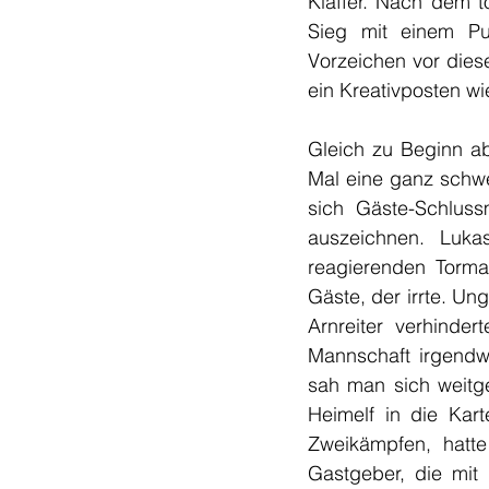
Klaffer. Nach dem t
Sieg mit einem Pu
Vorzeichen vor diese
ein Kreativposten wi
Gleich zu Beginn ab
Mal eine ganz schwe
sich Gäste-Schlus
auszeichnen. Lukas
reagierenden Torman
Gäste, der irrte. Un
Arnreiter verhinder
Mannschaft irgendw
sah man sich weitge
Heimelf in die Kar
Zweikämpfen, hatte
Gastgeber, die mit