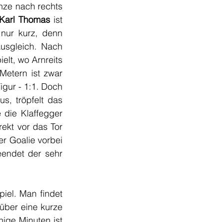
ze nach rechts 
Karl Thomas
 ist 
nur kurz, denn 
usgleich. Nach 
elt, wo Arnreits 
Metern ist zwar 
ur - 1:1. Doch 
s, tröpfelt das 
die Klaffegger 
kt vor das Tor 
 Goalie vorbei 
eendet der sehr 
iel. Man findet 
über eine kurze 
ige Minuten ist 