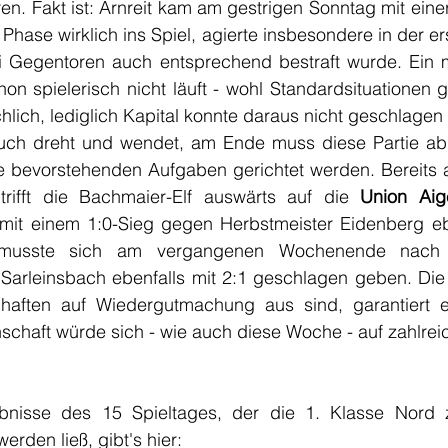
n. Fakt ist: Arnreit kam am gestrigen Sonntag mit eine
hase wirklich ins Spiel, agierte insbesondere in der ers
i Gegentoren auch entsprechend bestraft wurde. Ein mö
on spielerisch nicht läuft - wohl Standardsituationen 
chlich, lediglich Kapital konnte daraus nicht geschlage
ch dreht und wendet, am Ende muss diese Partie abg
 trifft die Bachmaier-Elf auswärts auf die 
Union Aig
mit einem 1:0-Sieg gegen Herbstmeister Eidenberg ebe
, musste sich am vergangenen Wochenende nach 
Sarleinsbach ebenfalls mit 2:1 geschlagen geben. Die 
aften auf Wiedergutmachung aus sind, garantiert e
chaft würde sich - wie auch diese Woche - auf zahlreic
ebnisse des 15 Spieltages, der die 1. Klasse Nord 
rden ließ, gibt's hier: