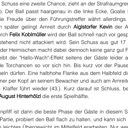
Schuss eine zweite Chance, zieht an der Strafraumgren
b. Der Ball passt haargenau in die linke Ecke, Goalie 
ie Freude über den Führungstreffer währt allerdings 
n später gelingt Arnreit durch 
Aiglstorfer Kevin
 der A
rch 
Felix Koblmüller
 wird der Ball schnell nach vor gespi
istehend nicht attackiert wird. Sein Schuss aus gut 17 
 der Heimischen macht dabei dennoch keine ganz gut Fig
bt der "Hallo-Wach"-Effekt seitens der Gäste leider au
e Torchancen so vor sich hin. Bis kurz vor der Pause 
eln dürfen. Eine halbhohe Flanke aus dem Halbfeld dire
tner per Kopf an seinem Bewacher und auch am Arnreiter
 Klaffer führt wieder (43.). Kurz darauf ist Schluss, b
August Hinterhölzl
 die erste Spielhälfte.
npfiff ist dann die beste Phase der Gäste in diesem Sp
Partie, probiert den Ball flach zu halten, und kann sich 
 leichtes Übergewicht im Mittelfeld erarbeiten. Nur wen