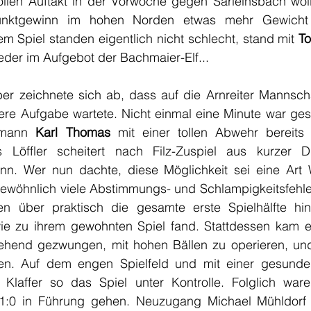
ollen Auftakt in der Vorwoche gegen Sarleinsbach wol
nktgewinn im hohen Norden etwas mehr Gewicht v
m Spiel standen eigentlich nicht schlecht, stand mit 
To
eder im Aufgebot der Bachmaier-Elf...
er zeichnete sich ab, dass auf die Arnreiter Mannscha
re Aufgabe wartete. Nicht einmal eine Minute war gespi
smann 
Karl Thomas
 mit einer tollen Abwehr bereits 
 Löffler scheitert nach Filz-Zuspiel aus kurzer D
n. Wer nun dachte, diese Möglichkeit sei eine Art W
gewöhnlich viele Abstimmungs- und Schlampigkeitsfehler
ten über praktisch die gesamte erste Spielhälfte hi
ie zu ihrem gewohnten Spiel fand. Stattdessen kam e
hend gezwungen, mit hohen Bällen zu operieren, und 
ten. Auf dem engen Spielfeld und mit einer gesunde
 Klaffer so das Spiel unter Kontrolle. Folglich war
 1:0 in Führung gehen. Neuzugang Michael Mühldorf