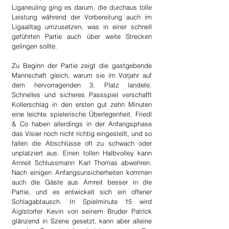
Liganeuling ging es darum, die durchaus tolle 
Leistung während der Vorbereitung auch im 
Ligaalltag umzusetzen, was in einer schnell 
geführten Partie auch über weite Strecken 
gelingen sollte.
Zu Beginn der Partie zeigt die gastgebende 
Mannschaft gleich, warum sie im Vorjahr auf 
dem hervorragenden 3. Platz landete. 
Schnelles und sicheres Passspiel verschafft 
Kollerschlag in den ersten gut zehn Minuten 
eine leichte spielerische Überlegenheit. Friedl 
& Co haben allerdings in der Anfangsphase 
das Visier noch nicht richtig eingestellt, und so 
fallen die Abschlüsse oft zu schwach oder 
unplatziert aus. Einen tollen Halbvolley kann 
Arnreit Schlussmann Karl Thomas abwehren. 
Nach einigen Anfangsunsicherheiten kommen 
auch die Gäste aus Arnreit besser in die 
Partie, und es entwickelt sich ein offener 
Schlagabtausch. In Spielminute 15 wird 
Aiglstorfer Kevin von seinem Bruder Patrick 
glänzend in Szene gesetzt, kann aber alleine 