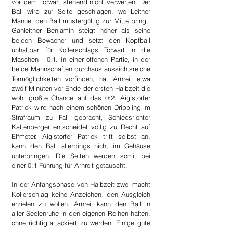
vor dem Torwart stehend nicht verwerten. Der 
Ball wird zur Seite geschlagen, wo Leitner 
Manuel den Ball mustergültig zur Mitte bringt. 
Gahleitner Benjamin steigt höher als seine 
beiden Bewacher und setzt den Kopfball 
unhaltbar für Kollerschlags Torwart in die 
Maschen - 0:1. In einer offenen Partie, in der 
beide Mannschaften durchaus aussichtsreiche 
Tormöglichkeiten vorfinden, hat Arnreit etwa 
zwölf Minuten vor Ende der ersten Halbzeit die 
wohl größte Chance auf das 0:2. Aiglstorfer 
Patrick wird nach einem schönen Dribbling im 
Strafraum zu Fall gebracht, Schiedsrichter 
Kaltenberger entscheidet völlig zu Recht auf 
Elfmeter. Aiglstorfer Patrick tritt selbst an, 
kann den Ball allerdings nicht im Gehäuse 
unterbringen. Die Seiten werden somit bei 
einer 0:1 Führung für Arnreit getauscht.
In der Anfangsphase von Halbzeit zwei macht 
Kollerschlag keine Anzeichen, den Ausgleich 
erzielen zu wollen. Arnreit kann den Ball in 
aller Seelenruhe in den eigenen Reihen halten, 
ohne richtig attackiert zu werden. Einige gute 