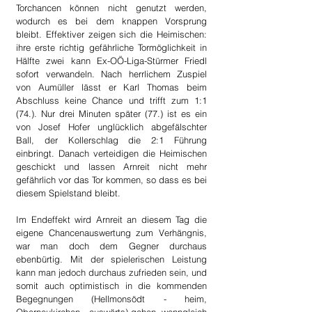
Torchancen können nicht genutzt werden, 
wodurch es bei dem knappen Vorsprung 
bleibt. Effektiver zeigen sich die Heimischen: 
ihre erste richtig gefährliche Tormöglichkeit in 
Hälfte zwei kann Ex-OÖ-Liga-Stürmer Friedl 
sofort verwandeln. Nach herrlichem Zuspiel 
von Aumüller lässt er Karl Thomas beim 
Abschluss keine Chance und trifft zum 1:1 
(74.). Nur drei Minuten später (77.) ist es ein 
von Josef Hofer unglücklich abgefälschter 
Ball, der Kollerschlag die 2:1 Führung 
einbringt. Danach verteidigen die Heimischen 
geschickt und lassen Arnreit nicht mehr 
gefährlich vor das Tor kommen, so dass es bei 
diesem Spielstand bleibt.
Im Endeffekt wird Arnreit an diesem Tag die 
eigene Chancenauswertung zum Verhängnis, 
war man doch dem Gegner durchaus 
ebenbürtig. Mit der spielerischen Leistung 
kann man jedoch durchaus zufrieden sein, und 
somit auch optimistisch in die kommenden 
Begegnungen (Hellmonsödt - heim, 