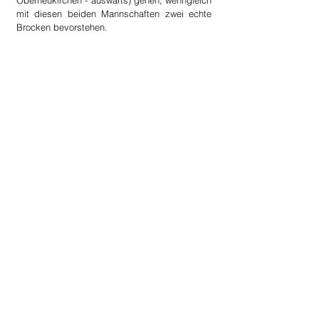
Oberneukirchen - auswärts) gehen, wenngleich 
mit diesen beiden Mannschaften zwei echte 
Brocken bevorstehen.
Spielbericht des oö. Fußballverbandes
Arnreits Defensive hatte den 
Torschützenkönig der Vorsaison - Martin 
Wöss - über weite Strecken unter Kontrolle
Fußball