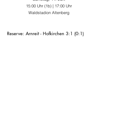
15:00 Uhr (1b) | 17:00 Uhr
Waldstadion Altenberg
Reserve: Arnreit - Hofkirchen 3:1 (0:1)
Als hartes Stück Arbeit entpuppte sich die 
vermeintliche Pflichtaufgabe gegen 
Tabellenschlusslicht Hofkirchen für Arnreits 
Reservemannschaft. Die Elf von Trainer
 Georg 
Lindorfer
 tat sich insbesondere im ersten 
Spielabschnitt ungemein schwer, ins Spiel zu 
finden, und leistete sich ungewohnt viele 
Unzulänglichkeiten. So kam es, dass die 
Gäste durch einen frühen Treffer von 
Luca 
Leitner 
in der neunten Spielminute zur Pause 
sogar in Führung lagen. In der Halbzeitpause 
dürfte Trainer 
Lindorfer 
dann aber die richtigen 
Worte gefunden haben, denn in Durchgang 
zwei präsentierte sich seine Mannschaft 