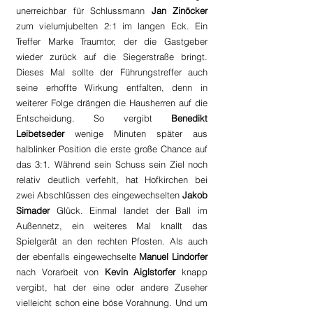
unerreichbar für Schlussmann 
Jan Zinöcker 
zum vielumjubelten 2:1 im langen Eck. Ein 
Treffer Marke Traumtor, der die Gastgeber 
wieder zurück auf die Siegerstraße bringt. 
Dieses Mal sollte der Führungstreffer auch 
seine erhoffte Wirkung entfalten, denn in 
weiterer Folge drängen die Hausherren auf die 
Entscheidung. So vergibt 
Benedikt 
Leibetseder
 wenige Minuten später aus 
halblinker Position die erste große Chance auf 
das 3:1. Während sein Schuss sein Ziel noch 
relativ deutlich verfehlt, hat Hofkirchen bei 
zwei Abschlüssen des eingewechselten 
Jakob 
Simader
 Glück. Einmal landet der Ball im 
Außennetz, ein weiteres Mal knallt das 
Spielgerät an den rechten Pfosten. Als auch 
der ebenfalls eingewechselte 
Manuel Lindorfer 
nach Vorarbeit von 
Kevin Aiglstorfer 
knapp 
vergibt, hat der eine oder andere Zuseher 
vielleicht schon eine böse Vorahnung. Und um 