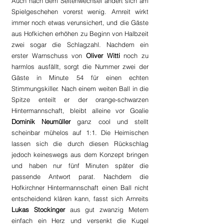
Auch nach dem Seitenwechsel ändert sich am 
Spielgeschehen vorerst wenig. Arnreit wirkt 
immer noch etwas verunsichert, und die Gäste 
aus Hofkichen erhöhen zu Beginn von Halbzeit 
zwei sogar die Schlagzahl. Nachdem ein 
erster Warnschuss von 
Oliver Witti 
noch zu 
harmlos ausfällt, sorgt die Nummer zwei der 
Gäste in Minute 54 für einen echten 
Stimmungskiller. Nach einem weiten Ball in die 
Spitze enteilt er der orange-schwarzen 
Hintermannschaft, bleibt alleine vor Goalie 
Dominik Neumüller
 ganz cool und stellt 
scheinbar mühelos auf 1:1. Die Heimischen 
lassen sich die durch diesen Rückschlag 
jedoch keineswegs aus dem Konzept bringen 
und haben nur fünf Minuten später die 
passende Antwort parat. Nachdem die 
Hofkirchner Hintermannschaft einen Ball nicht 
entscheidend klären kann, fasst sich Arnreits 
Lukas Stockinger
 aus gut zwanzig Metern 
einfach ein Herz und versenkt die Kugel 