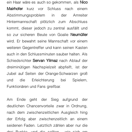
ein Haar wäre es auch so gekommen, als 
Nico 
Mairhofer
 kurz vor Schluss nach einem 
Abstimmungsproblem in der Arnreiter 
Hintermannschaft plötzlich zum Abschluss 
kommt, dieser jedoch zu zentral ausfällt und 
so zur sicheren Beute von Goalie 
Neumüller 
wird. Er bewahrt seine Mannschaft vor einem 
weiteren Gegentreffer und kann seinen Kasten 
auch in den Schlussminuten sauber halten. Als 
Schiedsrichter 
Servan Yilmaz
 nach Ablauf der 
dreiminütigen Nachspielzeit abpfeift, ist der 
Jubel auf Seiten der Orange-Schwarzen groß 
und die Erleichterung bei Spielern, 
Funktionären und Fans greifbar. 
Am Ende geht der Sieg aufgrund der 
deutlichen Chancenvorteile zwar in Ordnung, 
nach dem zwischenzeitlichen Ausgleich hing 
der Erfolg aber zwischenzeitlich an einem 
seidenen Faden. Letztlich zählen aber nur die 
drei Punkte, und die sollten - wie sich am 