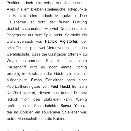
Position jedoch links neben den Kasten setzt. 
Alles in allem bleiben spielerische Höhepunkte 
in Halbzeit eins jedoch Mangelware. Den 
Hausherren ist trotz der frühen Führung 
deutlich anzumerken, wie viel für sie in dieser 
Begegnung auf dem Spiel steht. So bleibt ein 
Distanzversuch von 
Patrick Aiglstorfer
, der 
sein Ziel um gut zwei Meter verfehlt, mit das 
Gefährlichste, dass die Gastgeber offensiv zu 
Wege bekommen. Erst kurz vor dem 
Pausenpfiff wird es noch einmal richtig 
brenzlig im Strafraum der Gäste, als der mit 
aufgerückte 
Simon Gahleitner
 nach einer 
Kopfballhereingabe von
 Paul Hackl 
frei zum 
Kopfball kommt, diesen aus kurzer Distanz 
jedoch nicht ideal platzieren kann. Wenig 
später schickt Schiedsrichter 
Servan Yilmaz
, 
der im Übrigen ein souveräner Spielleiter war, 
beide Mannschaften in die Kabine.