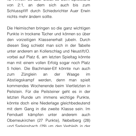
von 2:1, an dem sich auch bis zum 
Schlusspfiff durch Schiedsrichter Auer Erwin 
nichts mehr ändern sollte.
Die Heimischen bringen so die ganz wichtigen 
Punkte in trockene Tücher und können so über 
den vorzeitigen Klassenerhalt jubeln. Durch 
diesen Sieg schiebt man sich in der Tabelle 
unter anderem an Kollerschlag und Neustift/O. 
vorbei auf Platz 6, am letzten Spieltag könnte 
man mit einem vollen Erfolg sogar noch Platz 
5 holen. Die Bachmaier-Elf könnte nun auch 
zum Zünglein an der Waage im 
Abstiegskampf werden, denn man spielt 
kommendes Wochenende beim Viertletzten in 
Peilstein. Für die Peilsteiner geht es in der 
letzten Runde um immens wichtige Punkte, 
könnte doch eine Niederlage gleichbedeutend 
mit dem Gang in die zweite Klasse sein. Im 
Fernduell kämpfen unter anderem auch 
Oberneukirchen (27 Punkte), Nebelberg (28) 
und Sarleinsbach (29) um den Verbleib in der 
1. Klasse Nord.