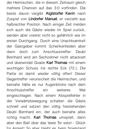
der Heimischen, die in diesem Zeitraum gleich 
mehrere Chancen auf das 3:0 vorfinden. Die 
beste davon vergibt 
Aiglstorfer Kevin
 nach 
Zuspiel von 
Lindorfer Manuel
, er verzieht aus 
halbrechter Position. Nach einiger Zeit melden 
sich auch die Gäste wieder im Spiel zurück, 
werden aber vorerst nicht so gefährlich wie im 
ersten Durchgang. Durch eine Unachtsamkeit 
der Gastgeber kommt Schenkenfelden aber 
dann doch zum Anschlusstreffer: Deubl 
Bernhard wird am Sechzehner nicht attackiert 
und überwindet Goalie 
Karl Thomas
 mit einem 
wuchtigen Schuss ins rechte Eck (72.). Die 
Partie ist damit wieder völlig offen! Dieser 
Gegentreffer verunsichert die Heimischen, und 
beinahe hätte es nur Augenblicke nach dem 
Anschlusstreffer ein weiteres Mal 
eingeschlagen. Nach einem Abspielfehler in 
der Vorwärtsbewegung schalten die Gäste 
schnell und setzen den völlig freistehenden 
Deubl Bernhard ein, der auch beinahe alles 
richtig macht, 
Karl Thomas
 umspielt, dann 
aber den Ball über das leere Tor setzt - Glück 
für Arnreit! So aber bleibt es beim Spielstand 