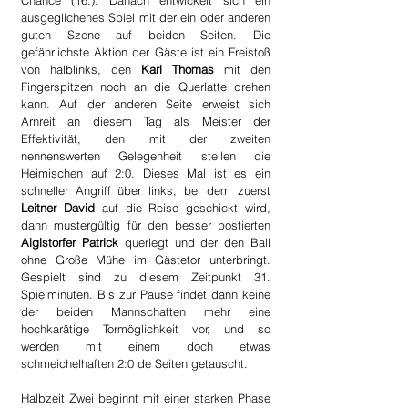
Chance (16.). Danach entwickelt sich ein 
ausgeglichenes Spiel mit der ein oder anderen 
guten Szene auf beiden Seiten. Die 
gefährlichste Aktion der Gäste ist ein Freistoß 
von halblinks, den 
Karl Thomas
 mit den 
Fingerspitzen noch an die Querlatte drehen 
kann. Auf der anderen Seite erweist sich 
Arnreit an diesem Tag als Meister der 
Effektivität, den mit der zweiten 
nennenswerten Gelegenheit stellen die 
Heimischen auf 2:0. Dieses Mal ist es ein 
schneller Angriff über links, bei dem zuerst 
Leitner David
 auf die Reise geschickt wird, 
dann mustergültig für den besser postierten 
Aiglstorfer Patrick
 querlegt und der den Ball 
ohne Große Mühe im Gästetor unterbringt. 
Gespielt sind zu diesem Zeitpunkt 31. 
Spielminuten. Bis zur Pause findet dann keine 
der beiden Mannschaften mehr eine 
hochkarätige Tormöglichkeit vor, und so 
werden mit einem doch etwas 
schmeichelhaften 2:0 de Seiten getauscht.
Halbzeit Zwei beginnt mit einer starken Phase 