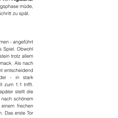
fangsphase müde, 
chritt zu spät.
en - angeführt 
s Spiel. Obwohl 
ein trotz allem 
hmack. Als nach 
t entscheidend 
er - in stark 
 zum 1:1 trifft. 
äter stellt die 
as bestraft nach schönem 
 einem frechen 
. Das erste Tor 