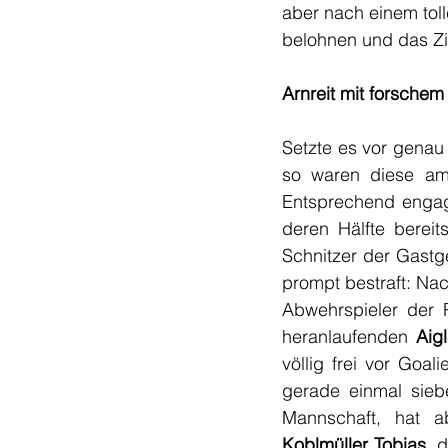
aber nach einem toll
belohnen und das Zie
Arnreit mit forschem
Setzte es vor genau 
so waren diese am
Entsprechend engagi
deren Hälfte bereit
Schnitzer der Gastg
prompt bestraft: Nac
Abwehrspieler der P
heranlaufenden
 Aigl
völlig frei vor Goali
gerade einmal siebe
Koblmüller Tobias
, 