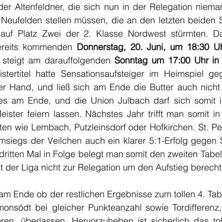
der Altenfeldner, die sich nun in der Relegation niema
Neufelden stellen müssen, die an den letzten beiden S
 auf Platz Zwei der 2. Klasse Nordwest stürmten. Da
bereits kommenden 
Donnerstag, 20. Juni, um 18:30 U
l steigt am darauffolgenden
 Sonntag um 17:00 Uhr in 
rtitel hatte Sensationsaufsteiger im Heimspiel gege
er Hand, und ließ sich am Ende die Butter auch nicht
es am Ende, und die Union Julbach darf sich somit i
eister feiern lassen. Nächstes Jahr trifft man somit in 
en wie Lembach, Putzleinsdorf oder Hofkirchen. St. Pet
msiegs der Veilchen auch ein klarer 5:1-Erfolg gegen 
 dritten Mal in Folge belegt man somit den zweiten Tabell
 der Liga nicht zur Relegation um den Aufstieg berechti
 am Ende ob der restlichen Ergebnisse zum tollen 4. Tabe
nsödt bei gleicher Punkteanzahl sowie Tordifferenz, 
oren, überlassen. Hervorzuheben ist sicherlich das tol