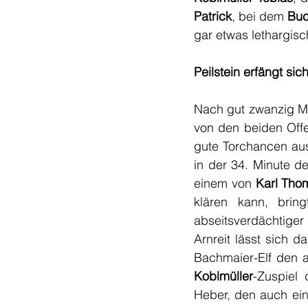
Patrick
, bei dem 
Buc
gar etwas lethargisch
Peilstein erfängt sich
Nach gut zwanzig Mi
von den beiden Offe
gute Torchancen aus 
in der 34. Minute d
einem von 
Karl Tho
klären kann, bring
abseitsverdächtiger 
Arnreit lässt sich d
Bachmaier-Elf den a
Koblmüller
-Zuspiel 
Heber, den auch ein 