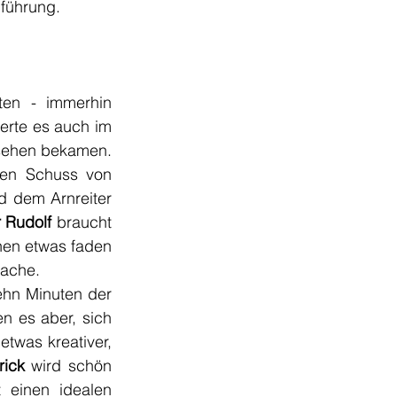
nführung.
en - immerhin 
erte es auch im 
 sehen bekamen. 
en Schuss von 
 dem Arnreiter 
 Rudolf
 braucht 
nen etwas faden 
sache.
ehn Minuten der 
n es aber, sich 
was kreativer, 
rick
 wird schön 
 einen idealen 