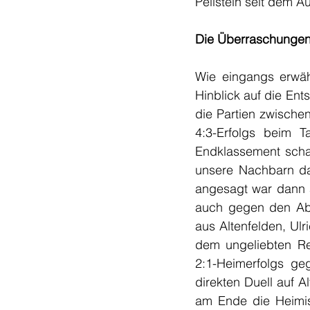
Peilstein seit dem A
Die Überraschungen 
Wie eingangs erwäh
Hinblick auf die En
die Partien zwische
4:3-Erfolgs beim Ta
Endklassement schaf
unsere Nachbarn da
angesagt war dann 
auch gegen den Abst
aus Altenfelden, Ulr
dem ungeliebten Rel
2:1-Heimerfolgs ge
direkten Duell auf A
am Ende die Heimisc