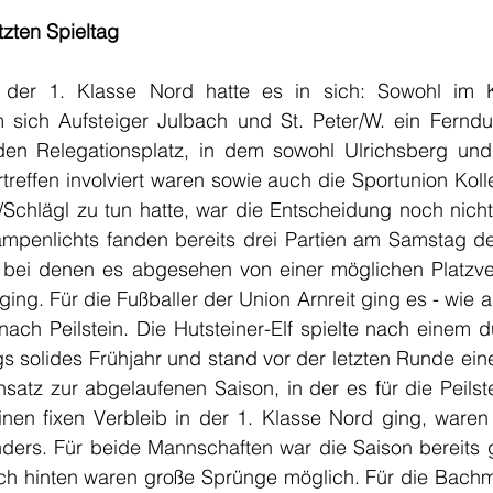
zten Spieltag
ag der 1. Klasse Nord hatte es in sich: Sowohl im
m sich Aufsteiger Julbach und St. Peter/W. ein Fernduell
en Relegationsplatz, in dem sowohl Ulrichsberg und 
treffen involviert waren sowie auch die Sportunion Kolle
Schlägl zu tun hatte, war die Entscheidung noch nicht g
mpenlichts fanden bereits drei Partien am Samstag d
 bei denen es abgesehen von einer möglichen Platzv
 ging. Für die Fußballer der Union Arnreit ging es - wie a
 nach Peilstein. Die Hutsteiner-Elf spielte nach einem
 solides Frühjahr und stand vor der letzten Runde eine
satz zur abgelaufenen Saison, in der es für die Peilste
nen fixen Verbleib in der 1. Klasse Nord ging, waren 
ders. Für beide Mannschaften war die Saison bereits g
h hinten waren große Sprünge möglich. Für die Bachmai