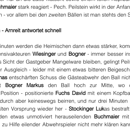
hmaier
 stark reagiert - Pech. Peilstein wirkt in der An
 - vor allem bei den zweiten Bällen ist man stehts den S
 - Arnreit antwortet schnell
nuten werden die Heimischen dann etwas stärker, komm
nsivakteuren 
Wiesinger
 und 
Bogner
 - immer besser in
Sicht der Gastgeber Mangelware bleiben, gelingt Peilst
er Ausgleich - leider mit einem etwas bitteren Beigesc
mas
 entschärften Schuss die Gästeabwehr den Ball nich
t 
Bogner Markus
 den Ball hoch zur Mitte, wo d
Position - positionierte 
Fuchs David
 mit einem Kopfball
adurch aber keineswegs beirren, und nur drei Minuten sp
lten Vorsprung wieder her - 
Stockinger Luk
den etwas unmotiviert herauseilenden 
Buchmaier
 mit
zu Hilfe eilender Abwehrspieler nicht mehr klären kann