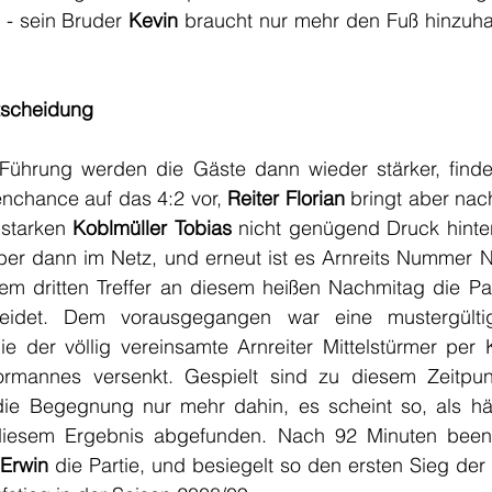
 - sein Bruder 
Kevin
 braucht nur mehr den Fuß hinzuhalt
ntscheidung
Führung werden die Gäste dann wieder stärker, finde
nchance auf das 4:2 vor, 
Reiter Florian
 bringt aber nac
starken
 Koblmüller Tobias
 nicht genügend Druck hinter
 aber dann im Netz, und erneut ist es Arnreits Nummer 
nem dritten Treffer an diesem heißen Nachmitag die Pa
die der völlig vereinsamte Arnreiter Mittelstürmer per
ormannes versenkt. Gespielt sind zu diesem Zeitpun
ie Begegnung nur mehr dahin, es scheint so, als hät
diesem Ergebnis abgefunden. Nach 92 Minuten been
Erwin
 die Partie, und besiegelt so den ersten Sieg der U