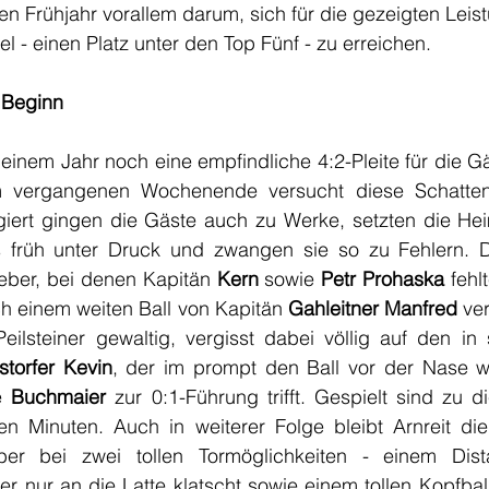
en Frühjahr vorallem darum, sich für die gezeigten Leist
l - einen Platz unter den Top Fünf - zu erreichen.
 Beginn
einem Jahr noch eine empfindliche 4:2-Pleite für die Gäs
 vergangenen Wochenende versucht diese Schatten
ert gingen die Gäste auch zu Werke, setzten die Heim
s früh unter Druck und zwangen sie so zu Fehlern. D
eber, bei denen Kapitän 
Kern
 sowie 
Petr Prohaska
 fehl
h einem weiten Ball von Kapitän 
Gahleitner Manfred
 ve
eilsteiner gewaltig, vergisst dabei völlig auf den in
storfer Kevin
, der im prompt den Ball vor der Nase weg
e 
Buchmaier
 zur 0:1-Führung trifft. Gespielt sind zu d
n Minuten. Auch in weiterer Folge bleibt Arnreit di
der nur an die Latte klatscht sowie einem tollen Kopfbal