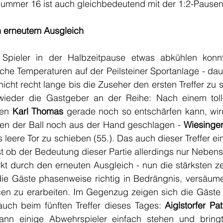
r Nummer 16 ist auch gleichbedeutend mit der 1:2-Pause
ch erneutem Ausgleich
Spieler in der Halbzeitpause etwas abkühlen konnt
che Temperaturen auf der Peilsteiner Sportanlage - dau
icht recht lange bis die Zuseher den ersten Treffer zu
ieder die Gastgeber an der Reihe: Nach einem toll
en 
Karl Thomas
 gerade noch so entschärfen kann, wird
en der Ball noch aus der Hand geschlagen - 
Wiesinger
s leere Tor zu schieben (55.). Das auch dieser Treffer ei
t ob der Bedeutung dieser Partie allerdings nur Neben
ärkt durch den erneuten Ausgleich - nun die stärksten z
 die Gäste phasenweise richtig in Bedrängnis, versäume
n zu erarbeiten. Im Gegenzug zeigen sich die Gäste et
ch beim fünften Treffer dieses Tages: 
Aiglstorfer Pat
 dann einige Abwehrspieler einfach stehen und bringt