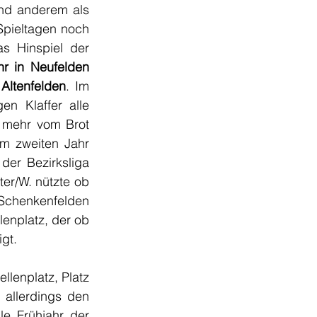
nd anderem als 
pieltagen noch 
s Hinspiel der 
hr in Neufelden
Altenfelden
. Im 
n Klaffer alle 
 mehr vom Brot 
m zweiten Jahr 
der Bezirksliga 
er/W. nützte ob 
Schenkenfelden 
enplatz, der ob 
gt.
llenplatz, Platz 
allerdings den 
le Frühjahr der 