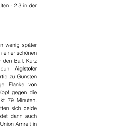
en - 2:3 in der 
n wenig später 
h einer schönen 
 den Ball. Kurz 
Neun -
 Aiglstofer 
rtie zu Gunsten 
der Seinen entscheidet. Dem vorausgegangen war eine mustergültige Flanke von 
 Kopf gegen die 
kt 79 Minuten. 
ten sich beide 
det dann auch 
nion Arnreit in 