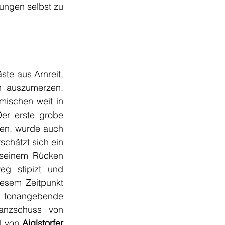
ungen selbst zu 
te aus Arnreit, 
 auszumerzen. 
ischen weit in 
er erste grobe 
ten, wurde auch 
rschätzt sich ein 
 seinem Rücken 
 "stipizt" und 
iesem Zeitpunkt 
e tonangebende 
Mannschaft, hat aber bei zwei tollen Tormöglichkeiten - einem Distanzschuss von 
l von
 Aiglstorfer 