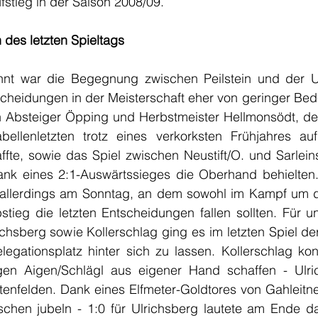
ufstieg in der Saison 2008/09.
des letzten Spieltags
nt war die Begegnung zwischen Peilstein und der Un
tscheidungen in der Meisterschaft eher von geringer Be
n Absteiger Öpping und Herbstmeister Hellmonsödt, der
bellenletzten trotz eines verkorksten Frühjahres auf
fte, sowie das Spiel zwischen Neustift/O. und Sarlein
nk eines 2:1-Auswärtssieges die Oberhand behielten
allerdings am Sonntag, an dem sowohl im Kampf um de
ieg die letzten Entscheidungen fallen sollten. Für u
ichsberg sowie Kollerschlag ging es im letzten Spiel de
egationsplatz hinter sich zu lassen. Kollerschlag kon
gen Aigen/Schlägl aus eigener Hand schaffen - Ulric
ltenfelden. Dank eines Elfmeter-Goldtores von Gahleitner 
hen jubeln - 1:0 für Ulrichsberg lautete am Ende da