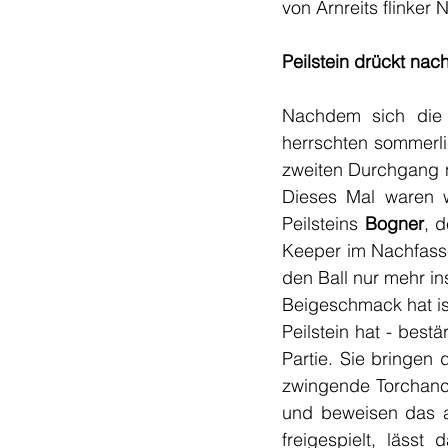
von Arnreits flinke
Peilstein drückt na
Nachdem sich die 
herrschten sommerli
zweiten Durchgang n
Dieses Mal waren w
Peilsteins 
Bogner
, d
Keeper im Nachfass
den Ball nur mehr in
Beigeschmack hat is
Peilstein hat - best
Partie. Sie bringen
zwingende Torchance
und beweisen das au
freigespielt, lässt