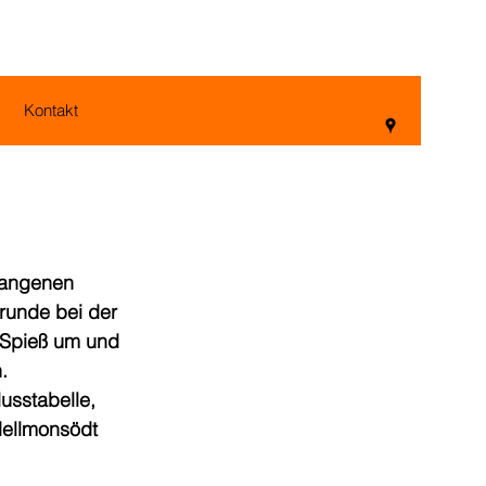
Kontakt
gangenen 
runde bei der 
 Spieß um und 
. 
usstabelle, 
Hellmonsödt 