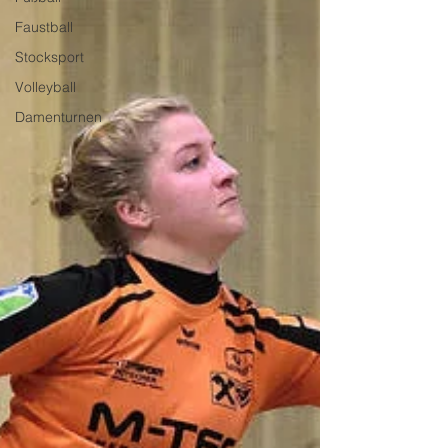
Faustball
Stocksport
Volleyball
Damenturnen