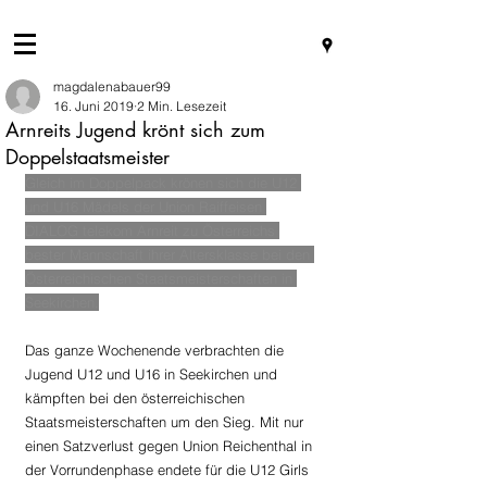
magdalenabauer99
16. Juni 2019
2 Min. Lesezeit
Arnreits Jugend krönt sich zum
Doppelstaatsmeister
Gleich im Doppelpack krönen sich die U12 
und U16 Mädels der Union Raiffeisen 
DIALOG telekom Arnreit zu Österreichs 
bester Mannschaft ihrer Altersklasse bei den 
Österreichischen Staatsmeisterschaften in 
Seekirchen.
Das ganze Wochenende verbrachten die 
Jugend U12 und U16 in Seekirchen und 
kämpften bei den österreichischen 
Staatsmeisterschaften um den Sieg. Mit nur 
einen Satzverlust gegen Union Reichenthal in 
der Vorrundenphase endete für die U12 Girls 