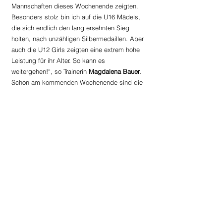
Mannschaften dieses Wochenende zeigten. 
Besonders stolz bin ich auf die U16 Mädels, 
die sich endlich den lang ersehnten Sieg 
holten, nach unzähligen Silbermedaillen. Aber 
auch die U12 Girls zeigten eine extrem hohe 
Leistung für ihr Alter. So kann es 
weitergehen!“, so Trainerin 
Magdalena Bauer
. 
Schon am kommenden Wochenende sind die 
U14 und U18 Mannschaft am Start, wieder in 
Seekirchen werden sie auch um den 
Österreichischen Titel mitkämpfen.
Faustball