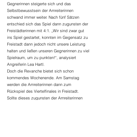
Gegnerinnen steigerte sich und das 
Selbstbewusstsein der Arnreiterinnen 
schwand immer weiter. Nach fünf Sätzen 
entschied sich das Spiel dann zugunsten der 
Freistädterinnen mit 4:1. „Wir sind zwar gut 
ins Spiel gestartet, konnten im Gegensatz zu 
Freistadt dann jedoch nicht unsere Leistung 
halten und ließen unseren Gegnerinnen zu viel 
Spielraum, um zu punkten!“, analysiert 
Angreiferin Lea Hartl.
Doch die Revanche bietet sich schon 
kommendes Wochenende. Am Samstag 
werden die Arnreiterinnen dann zum 
Rückspiel des Viertelfinales in Freistadt. 
Sollte dieses zugunsten der Arnreiterinnen 
ausgehen, kommt es am Sonntag zum alles 
entscheidenden Spiel um den Einzug ins Final 
3. Dieses geht dann Mitte September in 
Freistadt über die Bühne.
Faustball