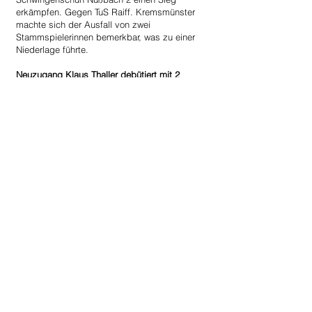
erkämpfen. Gegen TuS Raiff. Kremsmünster 
machte sich der Ausfall von zwei 
Stammspielerinnen bemerkbar, was zu einer 
Niederlage führte.
Neuzugang Klaus Thaller debütiert mit 2 
Siegen
Auch die Herren der 2. Landesliga Nord 
jubeln in der ersten Hallenrunde. Mit 
Neuzugang Klaus Thaller, der jahrelange bei 
Union COMPACT Freistadt die Abwehrreihen 
hütete, starteten die Herren mit neuem 
Schwung und Elan in die Hallensaison und 
feiern zwei Siege gegen FBC LINZ AG 3 und 
Union Raika Waldburg 2.
Faustball