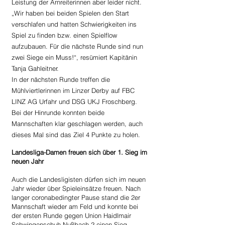
Leistung der Arnreiterinnen aber leider nicht.
„Wir haben bei beiden Spielen den Start 
verschlafen und hatten Schwierigkeiten ins 
Spiel zu finden bzw. einen Spielflow 
aufzubauen. Für die nächste Runde sind nun 
zwei Siege ein Muss!“, resümiert Kapitänin 
Tanja Gahleitner.
In der nächsten Runde treffen die 
Mühlviertlerinnen im Linzer Derby auf FBC 
LINZ AG Urfahr und DSG UKJ Froschberg. 
Bei der Hinrunde konnten beide 
Mannschaften klar geschlagen werden, auch 
dieses Mal sind das Ziel 4 Punkte zu holen.
Landesliga-Damen freuen sich über 1. Sieg im 
neuen Jahr
Auch die Landesligisten dürfen sich im neuen 
Jahr wieder über Spieleinsätze freuen. Nach 
langer coronabedingter Pause stand die 2er 
Mannschaft wieder am Feld und konnte bei 
der ersten Runde gegen Union Haidlmair 
Schwingenschuh Nußbach 2 einen Sieg 