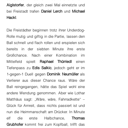
Aiglstorfer
, der gleich zwei Mal einnetzte und 
bei Freistadt trafen 
Daniel Lerch
 und 
Michael 
Hackl
.
Die Freistädter beginnen trotz ihrer Underdog-
Rolle mutig und giftig in die Partie, lassen den 
Ball schnell und flach rollen und erspielen sich 
bereits in der siebten Minute ihre erste 
Großchance. Nach einer Kombination im 
Mittelfeld spielt 
Raphael Thürriedl
 einen 
Tiefenpass zu 
Edis Salkic
, jedoch geht er im 
1-gegen-1 Duell gegen 
Dominik Neumüller
 als 
Verlierer aus dieser Chance raus. Wäre der 
Ball reingegangen, hätte das Spiel wohl eine 
andere Wendung genommen. Aber wie Lothar 
Matthäus sagt: „Wäre, wäre, Fahrradkette“ – 
Glück für Arnreit, dass nichts passiert ist und 
nun die Heimmanschaft am Drücker. In Minute 
elf die erste Halbchance, 
Thomas 
Grubhofer
 kommt frei zum Kopfball, trifft das 