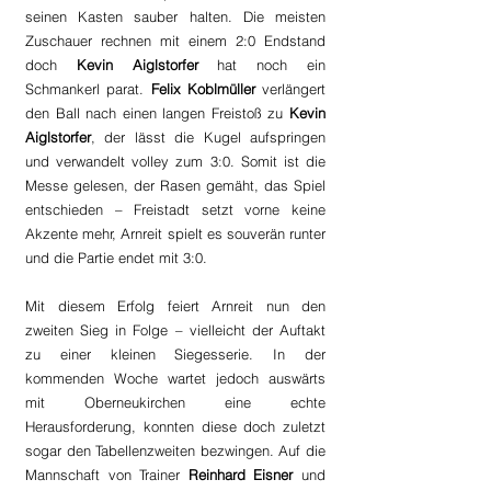
seinen Kasten sauber halten. Die meisten 
Zuschauer rechnen mit einem 2:0 Endstand 
doch 
Kevin Aiglstorfer
 hat noch ein 
Schmankerl parat. 
Felix Koblmüller
 verlängert 
den Ball nach einen langen Freistoß zu 
Kevin 
Aiglstorfer
, der lässt die Kugel aufspringen 
und verwandelt volley zum 3:0. Somit ist die 
Messe gelesen, der Rasen gemäht, das Spiel 
entschieden – Freistadt setzt vorne keine 
Akzente mehr, Arnreit spielt es souverän runter 
und die Partie endet mit 3:0.
Mit diesem Erfolg feiert Arnreit nun den 
zweiten Sieg in Folge – vielleicht der Auftakt 
zu einer kleinen Siegesserie. In der 
kommenden Woche wartet jedoch auswärts 
mit Oberneukirchen eine echte 
Herausforderung, konnten diese doch zuletzt 
sogar den Tabellenzweiten bezwingen. Auf die 
Mannschaft von Trainer 
Reinhard Eisner
 und 