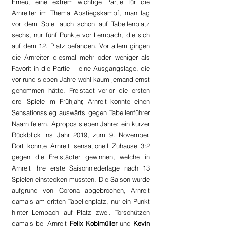
Erneut eine extrem wichtige Partie für die 
Arnreiter im Thema Abstiegskampf, man lag 
vor dem Spiel auch schon auf Tabellenplatz 
sechs, nur fünf Punkte vor Lembach, die sich 
auf dem 12. Platz befanden. Vor allem gingen 
die Arnreiter diesmal mehr oder weniger als 
Favorit in die Partie – eine Ausgangslage, die 
vor rund sieben Jahre wohl kaum jemand ernst 
genommen hätte. Freistadt verlor die ersten 
drei Spiele im Frühjahr, Arnreit konnte einen 
Sensationssieg auswärts gegen Tabellenführer 
Naarn feiern. Apropos sieben Jahre: ein kurzer 
Rückblick ins Jahr 2019, zum 9. November. 
Dort konnte Arnreit sensationell Zuhause 3:2 
gegen die Freistädter gewinnen, welche in 
Arnreit ihre erste Saisonniederlage nach 13 
Spielen einstecken mussten. Die Saison wurde 
aufgrund von Corona abgebrochen, Arnreit 
damals am dritten Tabellenplatz, nur ein Punkt 
hinter Lembach auf Platz zwei. Torschützen 
damals bei Arnreit 
Felix Koblmüller
 und 
Kevin 