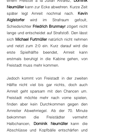
einem Freistoß à la Julian Alvarez, 
Dominik 
Neumüller
 kann zur Ecke abwehren. Kurze Zeit 
später legt Arnreit nochmal nach. 
Kevin 
Aiglstorfer
 wird im Strafraum gefoult, 
Schiedsrichter 
Friedrich Brunmayr
 zögert nicht 
lange und entscheidet auf Strafstoß. Den lässt 
sich 
Michael Furtmüller
 natürlich nicht nehmen 
und netzt zum 2:0 ein. Kurz darauf wird die 
erste Spielhälfte beendet, Arnreit kann 
erstmals beruhigt in die Kabine gehen, von 
Freistadt muss mehr kommen.
Jedoch kommt von Freistadt in der zweiten 
Hälfte nicht viel bis gar nichts, doch auch 
Arnreit geht sparsam mit den Chancen um. 
Freistadt möchte mehr nach vorne spielen, 
finden aber kein Durchkommen gegen den 
Arnreiter Abwehrriegel. Ab der 70. Minute 
bekommen die Freistädter vermehrt 
Halbchancen, 
Dominik Neumüller
 kann die 
Abschlüsse und Kopfbälle entschärfen und 