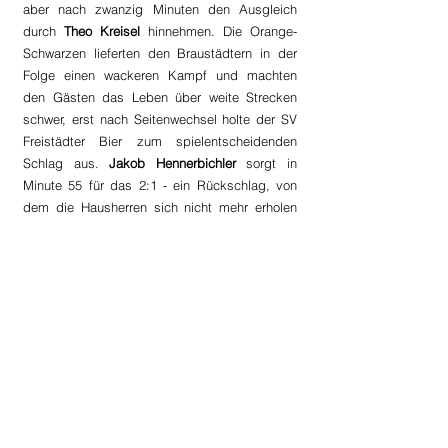
aber nach zwanzig Minuten den Ausgleich 
durch 
Theo Kreisel
 hinnehmen. Die Orange-
Schwarzen lieferten den Braustädtern in der 
Folge einen wackeren Kampf und machten 
den Gästen das Leben über weite Strecken 
schwer, erst nach Seitenwechsel holte der SV 
Freistädter Bier zum spielentscheidenden 
Schlag aus. 
Jakob Hennerbichler 
sorgt in 
Minute 55 für das 2:1 - ein Rückschlag, von 
dem die Hausherren sich nicht mehr erholen 
sollten. Auch wenn die Heimelf bis zum 
Schluss alles in die Waagschale warfen, sollte 
es am Ende nicht für einen Punktgewinn 
reichen. Was bleibt, ist die Erkenntnis, das 
man auch gegen die Spitzenteams der Liga 
durchaus mithalten kann. Eine Erkenntnis, die 
Motivation genug sein dürfte für die 
kommenden Aufgaben.