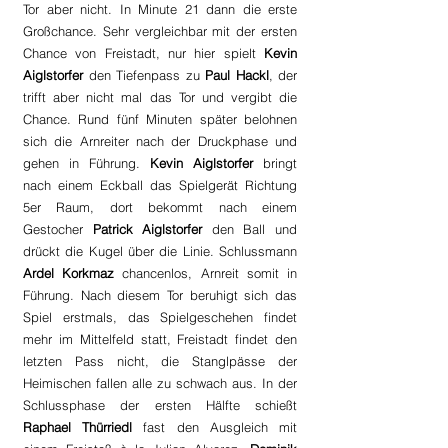
Tor aber nicht. In Minute 21 dann die erste 
Großchance. Sehr vergleichbar mit der ersten 
Chance von Freistadt, nur hier spielt 
Kevin 
Aiglstorfer
 den Tiefenpass zu 
Paul Hackl
, der 
trifft aber nicht mal das Tor und vergibt die 
Chance. Rund fünf Minuten später belohnen 
sich die Arnreiter nach der Druckphase und 
gehen in Führung. 
Kevin Aiglstorfer
 bringt 
nach einem Eckball das Spielgerät Richtung 
5er Raum, dort bekommt nach einem 
Gestocher 
Patrick Aiglstorfer
 den Ball und 
drückt die Kugel über die Linie. Schlussmann 
Ardel Korkmaz
 chancenlos, Arnreit somit in 
Führung. Nach diesem Tor beruhigt sich das 
Spiel erstmals, das Spielgeschehen findet 
mehr im Mittelfeld statt, Freistadt findet den 
letzten Pass nicht, die Stanglpässe der 
Heimischen fallen alle zu schwach aus. In der 
Schlussphase der ersten Hälfte schießt 
Raphael Thürriedl
 fast den Ausgleich mit 