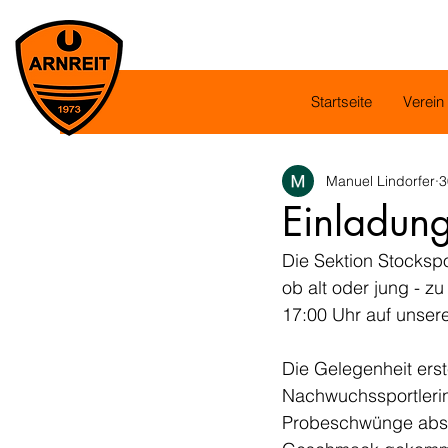
Startseite
Verein
Manuel Lindorfer
3
Einladun
Die Sektion Stockspo
ob alt oder jung - z
17:00 Uhr auf unser
Die Gelegenheit ers
Nachwuchssportlerinn
Probeschwünge absolv