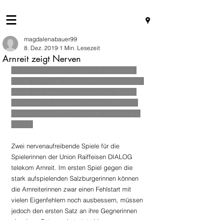
magdalenabauer99
8. Dez. 2019
1 Min. Lesezeit
Arnreit zeigt Nerven
Die Mühlviertlerinnen müssen in der vierten 
Runde der Frauen Faustball Hallenbundesliga 
wieder zwei Niederlagen verkraften. Gegen 
die direkten Konkurrenten Union COMPACT 
Freistadt und ASKÖ Seekirchen verlieren sie 
mit 1:3.
Zwei nervenaufreibende Spiele für die 
Spielerinnen der Union Raiffeisen DIALOG 
telekom Arnreit. Im ersten Spiel gegen die 
stark aufspielenden Salzburgerinnen können 
die Arnreiterinnen zwar einen Fehlstart mit 
vielen Eigenfehlern noch ausbessern, müssen 
jedoch den ersten Satz an ihre Gegnerinnen 