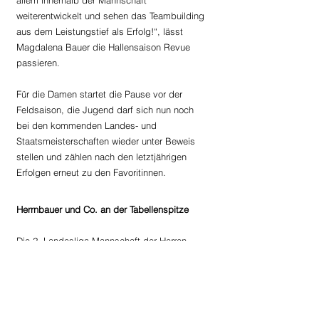
allem innerhalb der Mannschaft 
weiterentwickelt und sehen das Teambuilding 
aus dem Leistungstief als Erfolg!“, lässt 
Magdalena Bauer die Hallensaison Revue 
passieren.
Für die Damen startet die Pause vor der 
Feldsaison, die Jugend darf sich nun noch 
bei den kommenden Landes- und 
Staatsmeisterschaften wieder unter Beweis 
stellen und zählen nach den letztjährigen 
Erfolgen erneut zu den Favoritinnen. 
Herrnbauer und Co. an der Tabellenspitze
Die 2. Landesliga-Mannschaft der Herren 
jubeln weiter, diesmal vor Heimpublikum. 
Nach zwei Siegen gegen Union Arbing und 
Union Ulrichsberg stehen sie nun an der 
Tabellenspitze der 2. Landesliga Nord. Bis 