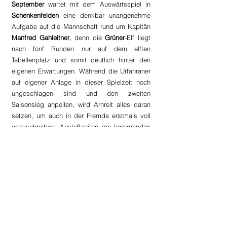
September 
wartet mit dem Auswärtsspiel in 
Schenkenfelden
 eine denkbar unangenehme 
Aufgabe auf die Mannschaft rund um Kapitän 
Manfred Gahleitner
, denn die 
Grüner
-Elf liegt 
nach fünf Runden nur auf dem elften 
Tabellenplatz und somit deutlich hinter den 
eigenen Erwartungen. Während die Urfahraner 
auf eigener Anlage in dieser Spielzeit noch 
ungeschlagen sind und den zweiten 
Saisonsieg anpeilen, wird Arnreit alles daran 
setzen, um auch in der Fremde erstmals voll 
anzuschreiben. Anstoßzeiten am kommenden 
Wochenende sind 
13:45 Uhr (Reserve) 
und 
16:00 Uhr (KM)
.
Reserve: Arnreit - Klaffer 1:3 (0:1)
Die zweite Saisonniederlage musste eine 
ersatzgeschwächte Arnreiter 