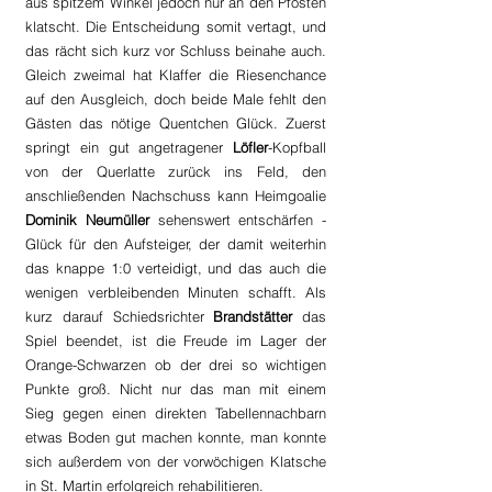
aus spitzem Winkel jedoch nur an den Pfosten 
klatscht. Die Entscheidung somit vertagt, und 
das rächt sich kurz vor Schluss beinahe auch. 
Gleich zweimal hat Klaffer die Riesenchance 
auf den Ausgleich, doch beide Male fehlt den 
Gästen das nötige Quentchen Glück. Zuerst 
springt ein gut angetragener 
Löfler
-Kopfball 
von der Querlatte zurück ins Feld, den 
anschließenden Nachschuss kann Heimgoalie 
Dominik Neumüller
 sehenswert entschärfen - 
Glück für den Aufsteiger, der damit weiterhin 
das knappe 1:0 verteidigt, und das auch die 
wenigen verbleibenden Minuten schafft. Als 
kurz darauf Schiedsrichter 
Brandstätter
 das 
Spiel beendet, ist die Freude im Lager der 
Orange-Schwarzen ob der drei so wichtigen 
Punkte groß. Nicht nur das man mit einem 
Sieg gegen einen direkten Tabellennachbarn 
etwas Boden gut machen konnte, man konnte 
sich außerdem von der vorwöchigen Klatsche 
in St. Martin erfolgreich rehabilitieren.