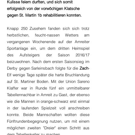
Kulisse feiern durften, und sich somit 
erfolgreich von der vorwöchigen Klatsche 
gegen St. Martin 1b rehabilitieren konnten.
Knapp 250 Zusehern fanden sich sich trotz 
herbstlichen, feucht-nassen Wetters am 
vergangenen Wochenende auf der Arnreiter 
Sportanlage ein, um dem dritten Heimspiel 
des Aufsteigers der Saison 2016/17 
beizuwohnen. Nach dem ersten Saisonsieg im 
Derby gegen Sarleinsbach folgte für die 
Zach
-
Elf wenige Tage später die harte Bruchlandung 
auf St. Martiner Boden. Mit der Union Sareno 
Klaffer war in Runde fünf ein unmittelbarer 
Tabellennachbar in Arnreit zu Gast, der ebenso 
wie die Mannen in orange-schwarz erst einmal 
in der laufenden Spielzeit voll anschreiben 
konnte. Beide Mannschaften wollten diese 
Fünftrundenbegegnung nutzen, um mit einem 
möglichen zweiten "Dreier" einen Schritt aus 
dem Tabellenkeller zu machen.