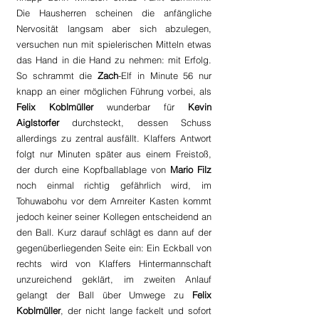
Die Hausherren scheinen die anfängliche 
Nervosität langsam aber sich abzulegen, 
versuchen nun mit spielerischen Mitteln etwas 
das Hand in die Hand zu nehmen: mit Erfolg. 
So schrammt die 
Zach
-Elf in Minute 56 nur 
knapp an einer möglichen Führung vorbei, als 
Felix Koblmüller
 wunderbar für 
Kevin 
Aiglstorfer 
durchsteckt, dessen Schuss 
allerdings zu zentral ausfällt. Klaffers Antwort 
folgt nur Minuten später aus einem Freistoß, 
der durch eine Kopfballablage von 
Mario Filz 
noch einmal richtig gefährlich wird, im 
Tohuwabohu vor dem Arnreiter Kasten kommt 
jedoch keiner seiner Kollegen entscheidend an 
den Ball. Kurz darauf schlägt es dann auf der 
gegenüberliegenden Seite ein: Ein Eckball von 
rechts wird von Klaffers Hintermannschaft 
unzureichend geklärt, im zweiten Anlauf 
gelangt der Ball über Umwege zu 
Felix 
Koblmüller
, der nicht lange fackelt und sofort 