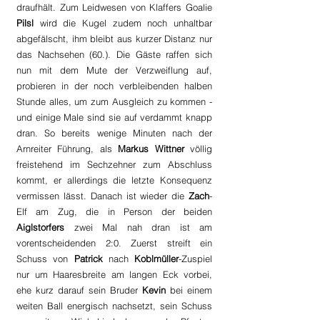
draufhält. Zum Leidwesen von Klaffers Goalie 
Pilsl
 wird die Kugel zudem noch unhaltbar 
abgefälscht, ihm bleibt aus kurzer Distanz nur 
das Nachsehen (60.). Die Gäste raffen sich 
nun mit dem Mute der Verzweiflung auf, 
probieren in der noch verbleibenden halben 
Stunde alles, um zum Ausgleich zu kommen - 
und einige Male sind sie auf verdammt knapp 
dran. So bereits wenige Minuten nach der 
Arnreiter Führung, als 
Markus Wittner
 völlig 
freistehend im Sechzehner zum Abschluss 
kommt, er allerdings die letzte Konsequenz 
vermissen lässt. Danach ist wieder die 
Zach
-
Elf am Zug, die in Person der beiden 
Aiglstorfers
 zwei Mal nah dran ist am 
vorentscheidenden 2:0. Zuerst streift ein 
Schuss von 
Patrick
 nach 
Koblmüller
-Zuspiel 
nur um Haaresbreite am langen Eck vorbei, 
ehe kurz darauf sein Bruder 
Kevin
 bei einem 
weiten Ball energisch nachsetzt, sein Schuss 