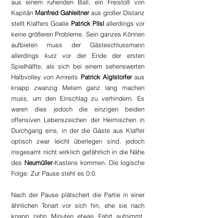
aus einem ruhenden Ball, ein Freistoß von 
Kapitän 
Manfred Gahleitner
 aus großer Distanz 
stellt Klaffers Goalie
 Patrick Pilsl
 allerdings vor 
keine größeren Probleme. Sein ganzes Können 
aufbieten muss der Gästeschlussmann 
allerdings kurz vor der Ende der ersten 
Spielhälfte, als sich bei einem sehenswerten 
Halbvolley von Arnreits 
Patrick Aiglstorfer
 aus 
knapp zwanzig Metern ganz lang machen 
muss, um den Einschlag zu verhindern. Es 
waren dies jedoch die einzigen beiden 
offensiven Lebenszeichen der Heimischen in 
Durchgang eins, in der die Gäste aus Klaffer 
optisch zwar leicht überlegen sind, jedoch 
insgesamt nicht wirklich gefährlich in die Nähe 
des 
Neumüller
-Kastens kommen. Die logische 
Folge: Zur Pause steht es 0:0.
Nach der Pause plätschert die Partie in einer 
ähnlichen Tonart vor sich hin, ehe sie nach 
knapp zehn Minuten etwas Fahrt aufnimmt. 