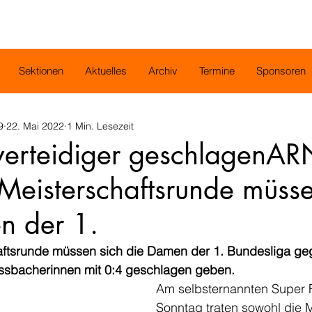
Sektionen
Aktuelles
Archiv
Termine
Sponsoren
9
22. Mai 2022
1 Min. Lesezeit
verteidiger geschlagenAR
 Meisterschaftsrunde müsse
n der 1.
haftsrunde müssen sich die Damen der 1. Bundesliga ge
sbacherinnen mit 0:4 geschlagen geben.
Am selbsternannten Super F
Sonntag traten sowohl die 