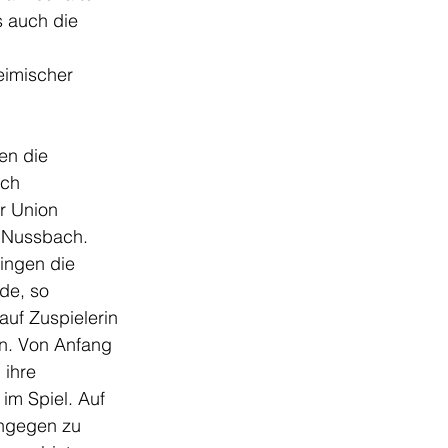
s auch die 
eimischer 
n die 
och 
 Union 
 Nussbach. 
ingen die 
de, so 
auf Zuspielerin 
n. Von Anfang 
 ihre 
m Spiel. Auf 
ingegen zu 