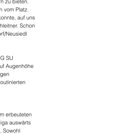
n zu bieten. 
n vom Platz. 
onnte, auf uns 
leitner. Schon 
rf/Neusiedl 
.
SG SU 
auf Augenhöhe 
igen 
utinierten 
m erbeuteten 
liga auswärts 
. Sowohl 