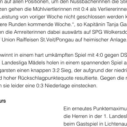
 auf allen Positionen, um den Nussbacherinnen die Stir
zen gehen die Mühlviertlerinnen mit 0:4 als Verliererinne
Leistung von voriger Woche nicht geschlossen werden k
ere Runden kommende Woche.“, so Kapitänin Tanja Gah
en die Arnreiterinnen dabei auswärts auf SPG Wolkersdo
Union Raiffeisen St.Veit/Pongau auf heimischer Anlage
ewinnt in einem hart umkämpften Spiel mit 4:0 gegen D
 Landesliga Mädels holen in einem spannenden Spiel 
rsten einen knappen 3:2 Sieg, der aufgrund der niedr
 hoher Rückschlagpunktequote resultierte. Gegen die ro
sie leider eine 0:3 Niederlage einstecken.
urs
Ein erneutes Punktemaximu
die Herren in der 1. Landes
beim Gastspiel in Lichtenau