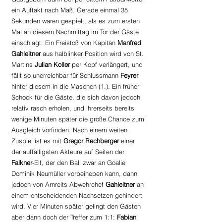
ein Auftakt nach Maß. Gerade einmal 35 
Sekunden waren gespielt, als es zum ersten 
Mal an diesem Nachmittag im Tor der Gäste 
einschlägt. Ein Freistoß von Kapitän 
Manfred 
Gahleitner 
aus halblinker Position wird von St. 
Martins 
Julian Koller
 per Kopf verlängert, und 
fällt so unerreichbar für Schlussmann 
Feyrer 
hinter diesem in die Maschen (1.). Ein früher 
Schock für die Gäste, die sich davon jedoch 
relativ rasch erholen, und ihrerseits bereits 
wenige Minuten später die große Chance zum 
Ausgleich vorfinden. Nach einem weiten 
Zuspiel ist es mit 
Gregor Rechberger
 einer 
der auffälligsten Akteure auf Seiten der 
Falkner
-Elf, der den Ball zwar an Goalie 
Dominik Neumüller vorbeiheben kann, dann 
jedoch von Arnreits Abwehrchef 
Gahleitner 
an 
einem entscheidenden Nachsetzen gehindert 
wird. Vier Minuten später gelingt den Gästen 
aber dann doch der Treffer zum 1:1: 
Fabian 