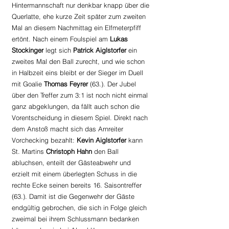
Hintermannschaft nur denkbar knapp über die 
Querlatte, ehe kurze Zeit später zum zweiten 
Mal an diesem Nachmittag ein Elfmeterpfiff 
ertönt. Nach einem Foulspiel am 
Lukas 
Stockinger
 legt sich 
Patrick Aiglstorfer
 ein 
zweites Mal den Ball zurecht, und wie schon 
in Halbzeit eins bleibt er der Sieger im Duell 
mit Goalie 
Thomas Feyrer 
(63.). Der Jubel 
über den Treffer zum 3:1 ist noch nicht einmal 
ganz abgeklungen, da fällt auch schon die 
Vorentscheidung in diesem Spiel. Direkt nach 
dem Anstoß macht sich das Arnreiter 
Vorchecking bezahlt: 
Kevin Aiglstorfer
 kann 
St. Martins 
Christoph Hahn 
den Ball 
abluchsen, enteilt der Gästeabwehr und 
erzielt mit einem überlegten Schuss in die 
rechte Ecke seinen bereits 16. Saisontreffer 
(63.). Damit ist die Gegenwehr der Gäste 
endgültig gebrochen, die sich in Folge gleich 
zweimal bei ihrem Schlussmann bedanken 