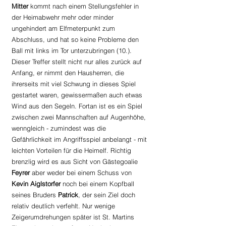
Mitter
 kommt nach einem Stellungsfehler in 
der Heimabwehr mehr oder minder 
ungehindert am Elfmeterpunkt zum 
Abschluss, und hat so keine Probleme den 
Ball mit links im Tor unterzubringen (10.). 
Dieser Treffer stellt nicht nur alles zurück auf 
Anfang, er nimmt den Hausherren, die 
ihrerseits mit viel Schwung in dieses Spiel 
gestartet waren, gewissermaßen auch etwas 
Wind aus den Segeln. Fortan ist es ein Spiel 
zwischen zwei Mannschaften auf Augenhöhe, 
wenngleich - zumindest was die 
Gefährlichkeit im Angriffsspiel anbelangt - mit 
leichten Vorteilen für die Heimelf. Richtig 
brenzlig wird es aus Sicht von Gästegoalie 
Feyrer 
aber weder bei einem Schuss von 
Kevin Aiglstorfer 
noch bei einem Kopfball 
seines Bruders 
Patrick
, der sein Ziel doch 
relativ deutlich verfehlt. Nur wenige 
Zeigerumdrehungen später ist St. Martins 