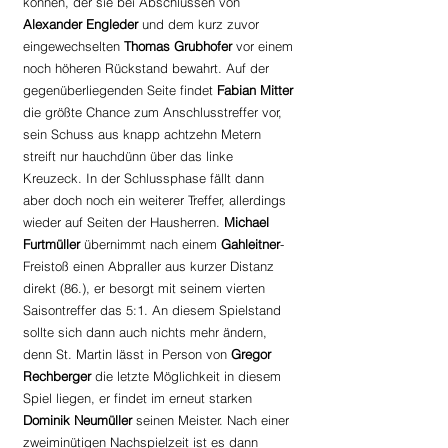
können, der sie bei Abschlüssen von 
Alexander Engleder
 und dem kurz zuvor 
eingewechselten 
Thomas Grubhofer
 vor einem 
noch höheren Rückstand bewahrt. Auf der 
gegenüberliegenden Seite findet 
Fabian Mitter 
die größte Chance zum Anschlusstreffer vor, 
sein Schuss aus knapp achtzehn Metern 
streift nur hauchdünn über das linke 
Kreuzeck. In der Schlussphase fällt dann 
aber doch noch ein weiterer Treffer, allerdings 
wieder auf Seiten der Hausherren. 
Michael 
Furtmüller
 übernimmt nach einem 
Gahleitner
-
Freistoß einen Abpraller aus kurzer Distanz 
direkt (86.), er besorgt mit seinem vierten 
Saisontreffer das 5:1. An diesem Spielstand 
sollte sich dann auch nichts mehr ändern, 
denn St. Martin lässt in Person von 
Gregor 
Rechberger
 die letzte Möglichkeit in diesem 
Spiel liegen, er findet im erneut starken 
Dominik Neumüller
 seinen Meister. Nach einer 
zweiminütigen Nachspielzeit ist es dann 