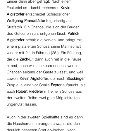
Einser dann aber gefragt: Nach einem 
Foulspiel am durchbrechenden
 Kevin 
Aiglstorfer 
entscheidet Schiedsricher 
Wolfgang Prandstätter 
folgerichtig auf 
Strafstoß. Ein Chance, die sich der Bruder 
des Gefoultennicht entgehen lässt. 
Patrick 
Aiglstorfer 
behält die Nerven, und bringt mit 
einem platzierten Schuss seine Mannschaft 
wieder mit 2:1 in Führung (26.). Ein Führung, 
die die 
Zach
-Elf dann auch mit in die Pause 
nimmt, auch weil sie kaum nennenswerte 
Chancen seitens der Gäste zulässt, und weil 
sowohl 
Kevin Aiglstorfer
, der nach 
Stockinger
-
Zuspiel alleine vor Goalie 
Feyrer 
auftaucht, als 
auch 
Robert Riederer
 mit einem Schuss aus 
der zweiten Reihe zwei gute Möglichkeiten 
ungenutzt lassen.
Auch in der zweiten Spielhälfte sind es dann 
die Hausherren in orange-schwarz, die den 
deutlich besseren Start erwischen. Nach 