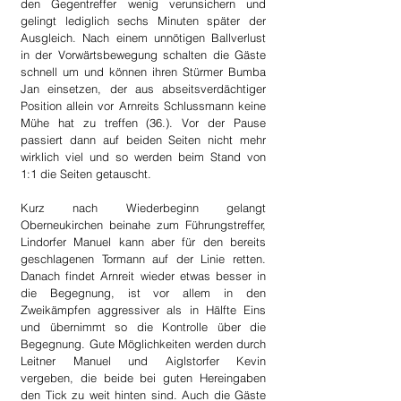
den Gegentreffer wenig verunsichern und 
gelingt lediglich sechs Minuten später der 
Ausgleich. Nach einem unnötigen Ballverlust 
in der Vorwärtsbewegung schalten die Gäste 
schnell um und können ihren Stürmer Bumba 
Jan einsetzen, der aus abseitsverdächtiger 
Position allein vor Arnreits Schlussmann keine 
Mühe hat zu treffen (36.). Vor der Pause 
passiert dann auf beiden Seiten nicht mehr 
wirklich viel und so werden beim Stand von 
1:1 die Seiten getauscht.
Kurz nach Wiederbeginn gelangt 
Oberneukirchen beinahe zum Führungstreffer, 
Lindorfer Manuel kann aber für den bereits 
geschlagenen Tormann auf der Linie retten. 
Danach findet Arnreit wieder etwas besser in 
die Begegnung, ist vor allem in den 
Zweikämpfen aggressiver als in Hälfte Eins 
und übernimmt so die Kontrolle über die 
Begegnung. Gute Möglichkeiten werden durch 
Leitner Manuel und Aiglstorfer Kevin 
vergeben, die beide bei guten Hereingaben 
den Tick zu weit hinten sind. Auch die Gäste 