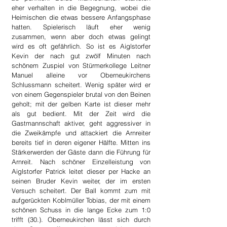
eher verhalten in die Begegnung, wobei die 
Heimischen die etwas bessere Anfangsphase 
hatten. Spielerisch läuft eher wenig 
zusammen, wenn aber doch etwas gelingt 
wird es oft gefährlich. So ist es Aiglstorfer 
Kevin der nach gut zwölf Minuten nach 
schönem Zuspiel von Stürmerkollege Leitner 
Manuel alleine vor Oberneukirchens 
Schlussmann scheitert. Wenig später wird er 
von einem Gegenspieler brutal von den Beinen 
geholt; mit der gelben Karte ist dieser mehr 
als gut bedient. Mit der Zeit wird die 
Gastmannschaft aktiver, geht aggressiver in 
die Zweikämpfe und attackiert die Arnreiter 
bereits tief in deren eigener Hälfte. Mitten ins 
Stärkerwerden der Gäste dann die Führung für 
Arnreit. Nach schöner Einzelleistung von 
Aiglstorfer Patrick leitet dieser per Hacke an 
seinen Bruder Kevin weiter, der im ersten 
Versuch scheitert. Der Ball kommt zum mit 
aufgerückten Koblmüller Tobias, der mit einem 
schönen Schuss in die lange Ecke zum 1:0 
trifft (30.). Oberneukirchen lässt sich durch 