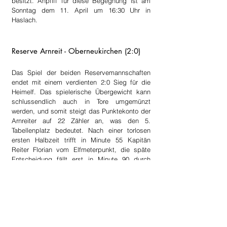
besitzt. Anpfiff für diese Begegnung ist am 
Sonntag dem 11. April um 16:30 Uhr in 
Haslach.
Reserve Arnreit - Oberneukirchen (2:0)
Das Spiel der beiden Reservemannschaften 
endet mit einem verdienten 2:0 Sieg für die 
Heimelf. Das spielerische Übergewicht kann 
schlussendlich auch in Tore umgemünzt 
werden, und somit steigt das Punktekonto der 
Arnreiter auf 22 Zähler an, was den 5. 
Tabellenplatz bedeutet. Nach einer torlosen 
ersten Halbzeit trifft in Minute 55 Kapitän 
Reiter Florian vom Elfmeterpunkt, die späte 
Entscheidung fällt erst in Minute 90 durch 
Koblmüller Herbert.
Spielbericht des oö. Fußballverbandes