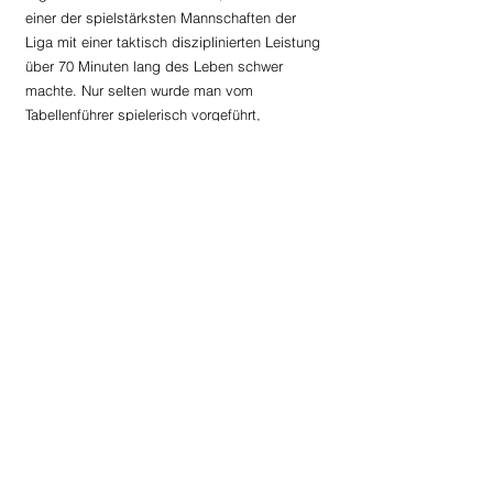
einer der spielstärksten Mannschaften der 
Liga mit einer taktisch disziplinierten Leistung 
über 70 Minuten lang des Leben schwer 
machte. Nur selten wurde man vom 
Tabellenführer spielerisch vorgeführt, 
sämtliche Tore lassen sich am Ende auf 
individuelle Fehler zurückführen. Fehler, aus 
denen die Mannschaft lernen wird, und die 
man versuchen wird, in den nächsten Wochen 
so gut es geht zu vermeiden. Diese positive 
Grundstimmung gilt es aus Sicht der 
Aufsteigers in die kommenden Aufgaben 
mitzunehmen, braucht man sich auch in den 
bevorstehenden Duellen keineswegs 
verstecken. Die Chance auf die nächsten drei 
Punkte haben die Mannen von Coach 
Thomas 
Dollhäubl 
bereits am kommenden 
Freitag, 12. 
April
, wenn man auswärts auf Herbstmeister 
Lembach 
trifft. Schon im Herbst bot man der 
Gahleitner
-Elf vor heimischem Publikum mehr 