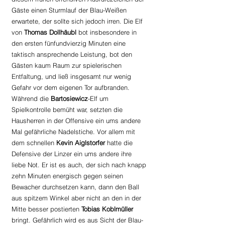
Gäste einen Sturmlauf der Blau-Weißen 
erwartete, der sollte sich jedoch irren. Die Elf 
von 
Thomas Dollhäubl 
bot insbesondere in 
den ersten fünfundvierzig Minuten eine 
taktisch ansprechende Leistung, bot den 
Gästen kaum Raum zur spielerischen 
Entfaltung, und ließ insgesamt nur wenig 
Gefahr vor dem eigenen Tor aufbranden. 
Während die 
Bartosiewicz
-Elf um 
Spielkontrolle bemüht war, setzten die 
Hausherren in der Offensive ein ums andere 
Mal gefährliche Nadelstiche. Vor allem mit 
dem schnellen 
Kevin Aiglstorfer 
hatte die 
Defensive der Linzer ein ums andere ihre 
liebe Not. Er ist es auch, der sich nach knapp 
zehn Minuten energisch gegen seinen 
Bewacher durchsetzen kann, dann den Ball 
aus spitzem Winkel aber nicht an den in der 
Mitte besser postierten 
Tobias Koblmüller 
bringt. Gefährlich wird es aus Sicht der Blau-