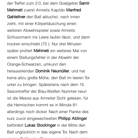
der Treffer zum 2:0, bei dem Goalgetter 
Samir 
Mehmeti 
zuerst Arnreits Kapitän 
Manfred 
Gahleitner 
den Ball abluchst, nach innen 
zieht, mit einer Körpertäuschung einen 
weiteren Abwehrspieler sowie Arnreits 
Schlussmann ins Leere laufen lässt, und dann 
trocken einschiebt (72.). Nur drei Minuten 
später profiert 
Mehmeti 
ein weiteres Mal von 
einem Stellungsfehler in der Abwehr der 
Orange-Schwarzen, umkurvt den 
herauseilenden 
Dominik Neumüller
, und hat 
keine allzu große Mühe, den Ball im leeren Tor 
unter zu bringen. Spätestens nach dem 15. 
Saisontreffer der Blau-Weißen Nummer neun 
ist die Messe aus Arnreiter Sicht gelesen, für 
die Heimischen kommt es in Minute 81 
allerdings noch dicker. Nach einer Flanke des 
kurz zuvor eingewechselten 
Philipp Ablinger 
befördert 
Lukas Stockinger 
in der Mitte den 
Ball unglücklich in das eigene Tor. Nach dem 