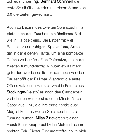
Schiedsrichter 
Ing. Bernhard Schinnerl 
die 
erste Spielhälfte, werden mit einem Stand von 
0:0 die Seiten gewechselt.
Auch zu Beginn des zweiten Spielabschnitts 
bietet sich den Zusehern ein ähnliches Bild 
wie in Halbzeit eins. Die Linzer mit viel 
Ballbesitz und ruhigem Spielaufbau, Arnreit 
tief in der eigenen Hälfte, um eine kompakte 
Defensive bemüht. Eine Defensive, die in den 
zweiten fünfundvierzig Minuten etwas mehr 
gefordert werden sollte, es das noch vor dem 
Pausenpfiff der Fall war. Während die erste 
Offensivaktion in Halbzeit zwei in Form eines 
Stockinger
-Freistoßes noch den Gastgebern 
vorbehalten war, so sind es in Minute 51 die 
Gäste aus Linz, die ihre erste richtig gute 
Möglichkeit im zweiten Spielabschnitt zur 
Führung nutzen: 
Milan Ziric
versenkt einen 
Freistoß aus knapp achtzehn Metern flach im 
rechten Eck. Dieser Führungstreffer sollte sich 