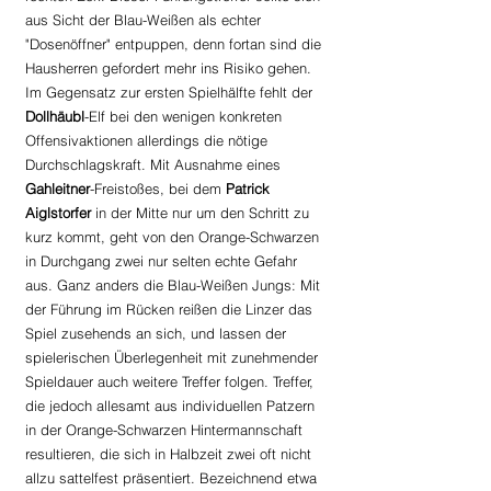
aus Sicht der Blau-Weißen als echter 
"Dosenöffner" entpuppen, denn fortan sind die 
Hausherren gefordert mehr ins Risiko gehen. 
Im Gegensatz zur ersten Spielhälfte fehlt der 
Dollhäubl
-Elf bei den wenigen konkreten 
Offensivaktionen allerdings die nötige 
Durchschlagskraft. Mit Ausnahme eines 
Gahleitner
-Freistoßes, bei dem 
Patrick 
Aiglstorfer 
in der Mitte nur um den Schritt zu 
kurz kommt, geht von den Orange-Schwarzen 
in Durchgang zwei nur selten echte Gefahr 
aus. Ganz anders die Blau-Weißen Jungs: Mit 
der Führung im Rücken reißen die Linzer das 
Spiel zusehends an sich, und lassen der 
spielerischen Überlegenheit mit zunehmender 
Spieldauer auch weitere Treffer folgen. Treffer, 
die jedoch allesamt aus individuellen Patzern 
in der Orange-Schwarzen Hintermannschaft 
resultieren, die sich in Halbzeit zwei oft nicht 
allzu sattelfest präsentiert. Bezeichnend etwa 