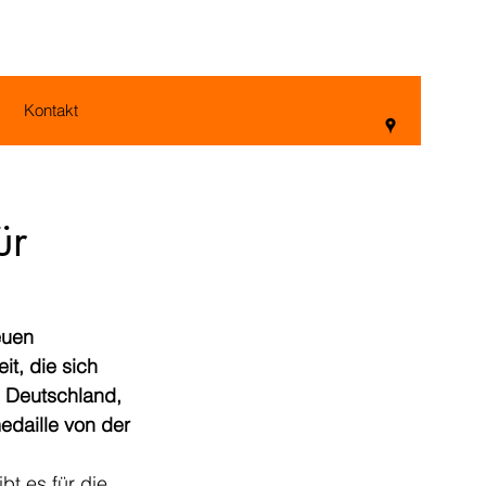
Kontakt
ür
uen 
t, die sich 
 Deutschland, 
daille von der 
t es für die 