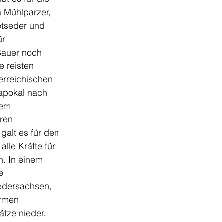
 Mühlparzer, 
etseder und 
r 
Bauer noch 
 reisten 
rreichischen 
pokal nach 
em 
ren 
galt es für den 
lle Kräfte für 
n. In einem 
e 
edersachsen, 
ormen 
tze nieder. 