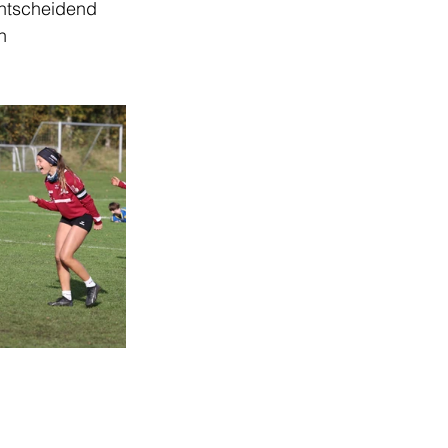
entscheidend 
n 