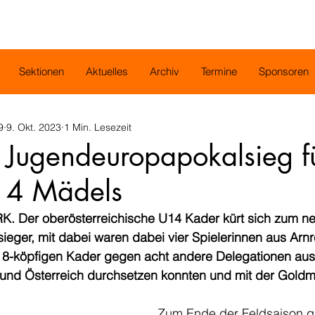
Sektionen
Aktuelles
Archiv
Termine
Sponsoren
9
9. Okt. 2023
1 Min. Lesezeit
 Jugendeuropapokalsieg f
14 Mädels
Der oberösterreichische U14 Kader kürt sich zum ne
ger, mit dabei waren dabei vier Spielerinnen aus Arnrei
8-köpfigen Kader gegen acht andere Delegationen aus
nd Österreich durchsetzen konnten und mit der Goldme
Zum Ende der Feldsaison gib