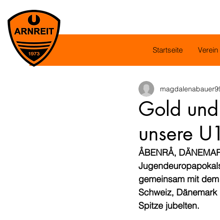
Startseite
Verein
magdalenabauer9
Gold und
unsere U
ÅBENRÅ, DÄNEMARK. 
Jugendeuropapokalsie
gemeinsam mit dem 
Schweiz, Dänemark u
Spitze jubelten.