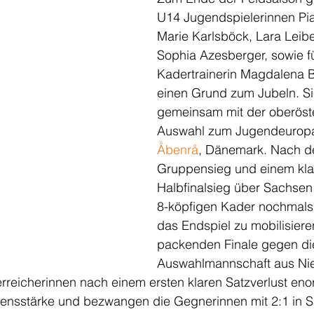
U14 Jugendspielerinnen Pia
Marie Karlsböck, Lara Leib
Sophia Azesberger, sowie fü
Kadertrainerin Magdalena 
einen Grund zum Jubeln. Sie
gemeinsam mit der oberöste
Auswahl zum Jugendeuropa
Åbenrå
, Dänemark. Nach d
Gruppensieg und einem kla
Halbfinalsieg über Sachsen 
8-köpfigen Kader nochmals a
das Endspiel zu mobilisiere
packenden Finale gegen di
Auswahlmannschaft aus Ni
erreicherinnen nach einem ersten klaren Satzverlust en
lensstärke und bezwangen die Gegnerinnen mit 2:1 in Sä