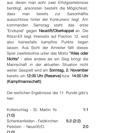
aus denen man wohl zwei Erfolgserlebnisse 
benötigt, ansonsten besteht die Möglichkeit, 
dass man bereits zur Saisonhälfte 
aussichtslos hinter der Konkurrenz liegt. Am 
kommenden Samstag steht das erste 
"Endspiel" gegen 
Neustift/Oberkappel
 an. Die 
Rössl-Elf liegt ihrerseits auf Position 12, wird 
also keinesfalls kampflos Punkte liegen 
lassen. Aus Sicht der Arnreiter fällt dieses 
Spiel zweifelsohne unter das Motto 
"Alles oder 
Nichts"
 - alles andere als ein Sieg bringt die 
Mannschaft in der aktuellen Situation nicht 
weiter. Gespielt wird am 
Sonntag, 2. November
bereits um 
12:00 Uhr (Reserve)
 bzw. 
14:00 Uhr 
(Kampfmannschaft)
.
Die restlichen Ergebnisse der 11. Runde gibt's 
hier:
Kollerschlag - St. Martin 1b 		
1:1 
(1:0)
Schenkenfelden - Feldkirchen 	
5:2 (2:2)
Peilstein - Neustift/O. 			
2:0 
(1:0)