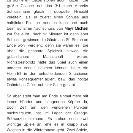
zu schnellen Gegenstößen auch nützen. Die 
größte Chance auf das 3:1 kann Arnreits 
Schlussmann gleich in doppelter Hinsicht 
vereiteln, als er zuerst einen Schuss aus 
halblinker Position parieren kann und auch 
beim scharfen Nachschuss von 
Mayr Michael
zur Stelle ist. Nach 93 Minuten ist dann aber 
Schluss, gewinnen die Gäste aus St. Stefan an 
Ende wohl verdient, denn sie waren es, die 
über die gesamte Spielzeit hinweg die 
gefährlichere Mannschaft waren. 
Nichtsdestotrotz hätte das Spiel auch einen 
anderen Verlauf nehmen können, hätte die 
Heim-Elf in den entscheidenden Situationen 
etwas konsequenter agiert, bzw. das nötige 
Quäntchen Glück auf ihrer Seite gehabt.
So aber steht man am Ende einmal mehr mit 
leeren Händen und hängenden Köpfen da, 
doch Zeit um den verlorenen Punkten 
nachzutrauern, hat im Lager der Orange-
Schwarzen niemand. Es stehen noch zwei 
wichtige Spiele an, ehe es in knapp zwei 
Wochen in die Winterpause geht. Zwei Spiele, 