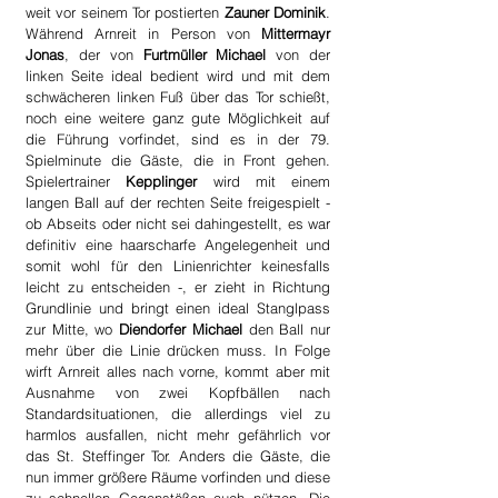
weit vor seinem Tor postierten 
Zauner Dominik
. 
Während Arnreit in Person von 
Mittermayr 
Jonas
, der von 
Furtmüller Michael
 von der 
linken Seite ideal bedient wird und mit dem 
schwächeren linken Fuß über das Tor schießt, 
noch eine weitere ganz gute Möglichkeit auf 
die Führung vorfindet, sind es in der 79. 
Spielminute die Gäste, die in Front gehen. 
Spielertrainer 
Kepplinger
 wird mit einem 
langen Ball auf der rechten Seite freigespielt - 
ob Abseits oder nicht sei dahingestellt, es war 
definitiv eine haarscharfe Angelegenheit und 
somit wohl für den Linienrichter keinesfalls 
leicht zu entscheiden -, er zieht in Richtung 
Grundlinie und bringt einen ideal Stanglpass 
zur Mitte, wo 
Diendorfer Michael
 den Ball nur 
mehr über die Linie drücken muss. In Folge 
wirft Arnreit alles nach vorne, kommt aber mit 
Ausnahme von zwei Kopfbällen nach 
Standardsituationen, die allerdings viel zu 
harmlos ausfallen, nicht mehr gefährlich vor 
das St. Steffinger Tor. Anders die Gäste, die 
nun immer größere Räume vorfinden und diese 