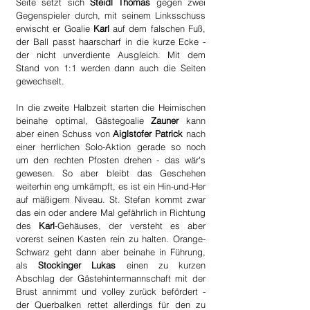
Seite setzt sich 
Steidl Thomas
 gegen zwei 
Gegenspieler durch, mit seinem Linksschuss 
erwischt er Goalie 
Karl
 auf dem falschen Fuß, 
der Ball passt haarscharf in die kurze Ecke - 
der nicht unverdiente Ausgleich. Mit dem 
Stand von 1:1 werden dann auch die Seiten 
gewechselt.
In die zweite Halbzeit starten die Heimischen 
beinahe optimal, Gästegoalie 
Zauner
 kann 
aber einen Schuss von 
Aiglstofer Patrick
 nach 
einer herrlichen Solo-Aktion gerade so noch 
um den rechten Pfosten drehen - das wär's 
gewesen. So aber bleibt das Geschehen 
weiterhin eng umkämpft, es ist ein Hin-und-Her 
auf mäßigem Niveau. St. Stefan kommt zwar 
das ein oder andere Mal gefährlich in Richtung 
des 
Karl
-Gehäuses, der versteht es aber 
vorerst seinen Kasten rein zu halten. Orange-
Schwarz geht dann aber beinahe in Führung, 
als 
Stockinger Lukas
 einen zu kurzen 
Abschlag der Gästehintermannschaft mit der 
Brust annimmt und volley zurück befördert - 
der Querbalken rettet allerdings für den zu 