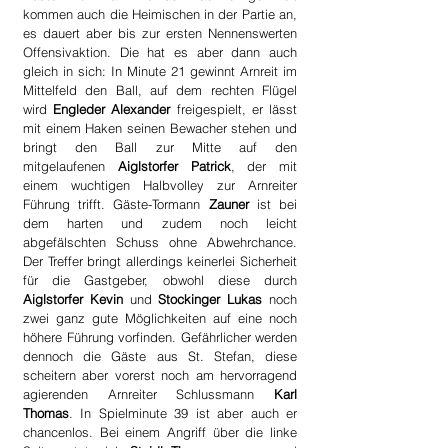
kommen auch die Heimischen in der Partie an, 
es dauert aber bis zur ersten Nennenswerten 
Offensivaktion. Die hat es aber dann auch 
gleich in sich: In Minute 21 gewinnt Arnreit im 
Mittelfeld den Ball, auf dem rechten Flügel 
wird 
Engleder Alexander
 freigespielt, er lässt 
mit einem Haken seinen Bewacher stehen und 
bringt den Ball zur Mitte auf den 
mitgelaufenen 
Aiglstorfer Patrick
, der mit 
einem wuchtigen Halbvolley zur Arnreiter 
Führung trifft. Gäste-Tormann 
Zauner
 ist bei 
dem harten und zudem noch leicht 
abgefälschten Schuss ohne Abwehrchance. 
Der Treffer bringt allerdings keinerlei Sicherheit 
für die Gastgeber, obwohl diese durch 
Aiglstorfer Kevin
 und 
Stockinger Lukas
 noch 
zwei ganz gute Möglichkeiten auf eine noch 
höhere Führung vorfinden. Gefährlicher werden 
dennoch die Gäste aus St. Stefan, diese 
scheitern aber vorerst noch am hervorragend 
agierenden Arnreiter Schlussmann 
Karl 
Thomas
. In Spielminute 39 ist aber auch er 
chancenlos. Bei einem Angriff über die linke 