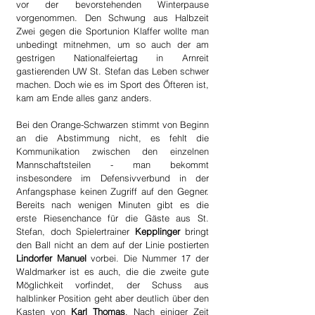
vor der bevorstehenden Winterpause 
vorgenommen. Den Schwung aus Halbzeit 
Zwei gegen die Sportunion Klaffer wollte man 
unbedingt mitnehmen, um so auch der am 
gestrigen Nationalfeiertag in Arnreit 
gastierenden UW St. Stefan das Leben schwer 
machen. Doch wie es im Sport des Öfteren ist, 
kam am Ende alles ganz anders.
Bei den Orange-Schwarzen stimmt von Beginn 
an die Abstimmung nicht, es fehlt die 
Kommunikation zwischen den einzelnen 
Mannschaftsteilen - man bekommt 
insbesondere im Defensivverbund in der 
Anfangsphase keinen Zugriff auf den Gegner. 
Bereits nach wenigen Minuten gibt es die 
erste Riesenchance für die Gäste aus St. 
Stefan, doch Spielertrainer 
Kepplinger
 bringt 
den Ball nicht an dem auf der Linie postierten 
Lindorfer Manuel
 vorbei. Die Nummer 17 der 
Waldmarker ist es auch, die die zweite gute 
Möglichkeit vorfindet, der Schuss aus 
halblinker Position geht aber deutlich über den 
Kasten von 
Karl Thomas
. Nach einiger Zeit 