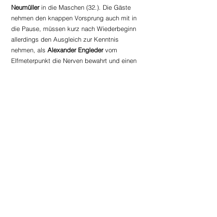
Neumüller 
in die Maschen (32.). Die Gäste 
nehmen den knappen Vorsprung auch mit in 
die Pause, müssen kurz nach Wiederbeginn 
allerdings den Ausgleich zur Kenntnis 
nehmen, als 
Alexander Engleder
 vom 
Elfmeterpunkt die Nerven bewahrt und einen 
Strafstoß sicher zum 1:1 verwandelt (47.). In 
Folge liefern sich beide Mannschaften einen 
offenen Schlagabtausch, der erst knapp zehn 
Minuten vor Schluss entschieden wird. 
Altenbergs 
Manuel Leibetseder
 sorgt mit 
seinem zweiten Treffer an diesem Nachmittag 
für die abermalige Gästeführung und 
avanciert so zum Matchwinner für seine 
Mannschaft. Die Elf von Coach 
Georg 
Lindorfer
 stemmt sich in der Schlussphase 
zwar beherzt gegen die drohende Niederlage, 
der Ausgleichstreffer gelingt den Gastgebern 
aber nicht mehr. So steht man am Ende zwar 
mit leeren Händen da, auf die Leistung kann 