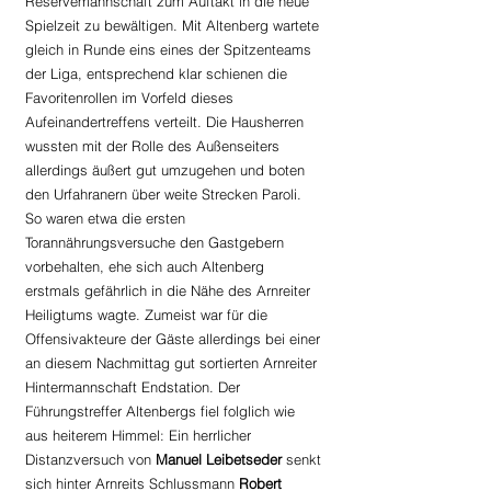
Reservemannschaft zum Auftakt in die neue 
Spielzeit zu bewältigen. Mit Altenberg wartete 
gleich in Runde eins eines der Spitzenteams 
der Liga, entsprechend klar schienen die 
Favoritenrollen im Vorfeld dieses 
Aufeinandertreffens verteilt. Die Hausherren 
wussten mit der Rolle des Außenseiters 
allerdings äußert gut umzugehen und boten 
den Urfahranern über weite Strecken Paroli. 
So waren etwa die ersten 
Torannährungsversuche den Gastgebern 
vorbehalten, ehe sich auch Altenberg 
erstmals gefährlich in die Nähe des Arnreiter 
Heiligtums wagte. Zumeist war für die 
Offensivakteure der Gäste allerdings bei einer 
an diesem Nachmittag gut sortierten Arnreiter 
Hintermannschaft Endstation. Der 
Führungstreffer Altenbergs fiel folglich wie 
aus heiterem Himmel: Ein herrlicher 
Distanzversuch von 
Manuel Leibetseder
 senkt 
sich hinter Arnreits Schlussmann 
Robert 