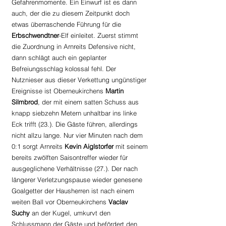
Gefahrenmomente. Ein Einwurf ist es dann 
auch, der die zu diesem Zeitpunkt doch 
etwas überraschende Führung für die 
Erbschwendtner
-Elf einleitet. Zuerst stimmt 
die Zuordnung in Arnreits Defensive nicht, 
dann schlägt auch ein geplanter 
Befreiungsschlag kolossal fehl. Der 
Nutznieser aus dieser Verkettung ungünstiger 
Ereignisse ist Oberneukirchens 
Martin 
Silmbrod
, der mit einem satten Schuss aus 
knapp siebzehn Metern unhaltbar ins linke 
Eck trifft (23.). Die Gäste führen, allerdings 
nicht allzu lange. Nur vier Minuten nach dem 
0:1 sorgt Arnreits 
Kevin Aiglstorfer 
mit seinem 
bereits zwölften Saisontreffer wieder für 
ausgeglichene Verhältnisse (27.). Der nach 
längerer Verletzungspause wieder genesene 
Goalgetter der Hausherren ist nach einem 
weiten Ball vor Oberneukirchens 
Vaclav 
Suchy
 an der Kugel, umkurvt den 
Schlussmann der Gäste und befördert den 