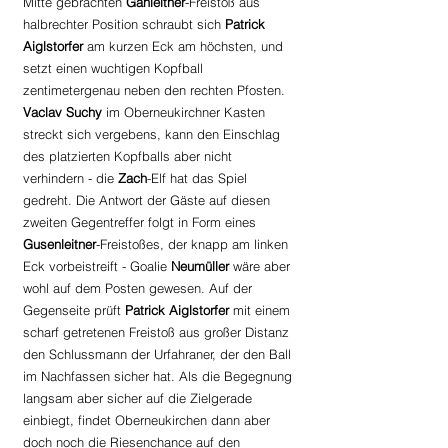
Mitte gebrachten 
Gahleitner
-Freistoß aus 
halbrechter Position schraubt sich 
Patrick 
Aiglstorfer
 am kurzen Eck am höchsten, und 
setzt einen wuchtigen Kopfball 
zentimetergenau neben den rechten Pfosten. 
Vaclav Suchy
 im Oberneukirchner Kasten 
streckt sich vergebens, kann den Einschlag 
des platzierten Kopfballs aber nicht 
verhindern - die 
Zach
-Elf hat das Spiel 
gedreht. Die Antwort der Gäste auf diesen 
zweiten Gegentreffer folgt in Form eines 
Gusenleitner
-Freistoßes, der knapp am linken 
Eck vorbeistreift - Goalie 
Neumüller 
wäre aber 
wohl auf dem Posten gewesen. Auf der 
Gegenseite prüft 
Patrick Aiglstorfer
 mit einem 
scharf getretenen Freistoß aus großer Distanz 
den Schlussmann der Urfahraner, der den Ball 
im Nachfassen sicher hat. Als die Begegnung 
langsam aber sicher auf die Zielgerade 
einbiegt, findet Oberneukirchen dann aber 
doch noch die Riesenchance auf den 