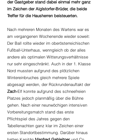
der Gastgeber stand dabei einmal mehr ganz 
im Zeichen der Aiglstorfer-Brüder, die beide 
Treffer für die Hausherren beisteuerten.
Nach mehreren Monaten des Wartens war es 
am vergangenen Wochenende wieder soweit: 
Der Ball rollte wieder im oberösterreichischen 
Fußball-Unterhaus, wenngleich ob der alles 
andere als optimalen Witterungsverhältnisse 
nur sehr eingeschränkt. Auch in der 1. Klasse 
Nord mussten aufgrund des plötzlichen 
Wintereinbruches gleich mehrere Spiele 
abgesagt werden, der Rückrundenauftakt der 
Zach
-Elf konnte aufgrund des schneefreien 
Platzes jedoch planmäßig über die Bühne 
gehen. Nach einer neunwöchigen intensiven 
Vorbereitungsmatch stand das erste 
Pflichtspiel des Jahres gegen den 
Tabellenachten ganz klar im Zeichen einer 
ersten Standortbestimmung. Darüber hinaus 
hatten Kapitän 
Manfred Gahleitner
 und Co. 