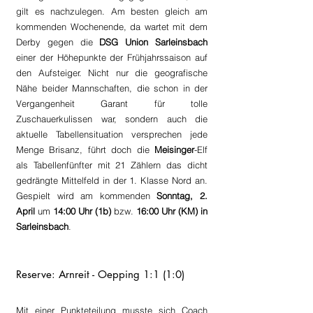
gilt es nachzulegen. Am besten gleich am 
kommenden Wochenende, da wartet mit dem 
Derby gegen die 
DSG Union Sarleinsbach
einer der Höhepunkte der Frühjahrssaison auf 
den Aufsteiger. Nicht nur die geografische 
Nähe beider Mannschaften, die schon in der 
Vergangenheit Garant für tolle 
Zuschauerkulissen war, sondern auch die 
aktuelle Tabellensituation versprechen jede 
Menge Brisanz, führt doch die 
Meisinger
-Elf 
als Tabellenfünfter mit 21 Zählern das dicht 
gedrängte Mittelfeld in der 1. Klasse Nord an. 
Gespielt wird am kommenden 
Sonntag, 2. 
April
 um 
14:00 Uhr (1b)
 bzw. 
16:00 Uhr (KM) in 
Sarleinsbach
.
Reserve: Arnreit - Oepping 1:1 (1:0)
Mit einer Punkteteilung musste sich Coach 