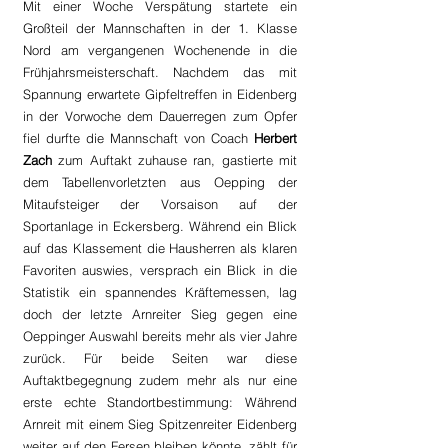
Mit einer Woche Verspätung startete ein 
Großteil der Mannschaften in der 1. Klasse 
Nord am vergangenen Wochenende in die 
Frühjahrsmeisterschaft. Nachdem das mit 
Spannung erwartete Gipfeltreffen in Eidenberg 
in der Vorwoche dem Dauerregen zum Opfer 
fiel durfte die Mannschaft von Coach 
Herbert 
Zach
 zum Auftakt zuhause ran, gastierte mit 
dem Tabellenvorletzten aus Oepping der 
Mitaufsteiger der Vorsaison auf der 
Sportanlage in Eckersberg. Während ein Blick 
auf das Klassement die Hausherren als klaren 
Favoriten auswies, versprach ein Blick in die 
Statistik ein spannendes Kräftemessen, lag 
doch der letzte Arnreiter Sieg gegen eine 
Oeppinger Auswahl bereits mehr als vier Jahre 
zurück. Für beide Seiten war diese 
Auftaktbegegnung zudem mehr als nur eine 
erste echte Standortbestimmung: Während 
Arnreit mit einem Sieg Spitzenreiter Eidenberg 
weiter auf den Fersen bleiben könnte, zählt für 