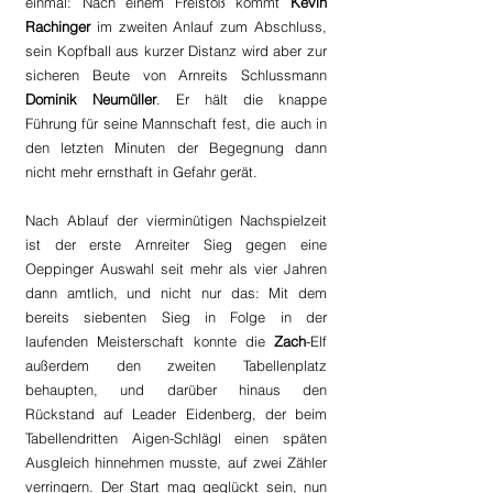
einmal: Nach einem Freistoß kommt 
Kevin 
Rachinger 
im zweiten Anlauf zum Abschluss, 
sein Kopfball aus kurzer Distanz wird aber zur 
sicheren Beute von Arnreits Schlussmann 
Dominik Neumüller
. Er hält die knappe 
Führung für seine Mannschaft fest, die auch in 
den letzten Minuten der Begegnung dann 
nicht mehr ernsthaft in Gefahr gerät.
Nach Ablauf der vierminütigen Nachspielzeit 
ist der erste Arnreiter Sieg gegen eine 
Oeppinger Auswahl seit mehr als vier Jahren 
dann amtlich, und nicht nur das: Mit dem 
bereits siebenten Sieg in Folge in der 
laufenden Meisterschaft konnte die 
Zach
-Elf 
außerdem den zweiten Tabellenplatz 
behaupten, und darüber hinaus den 
Rückstand auf Leader Eidenberg, der beim 
Tabellendritten Aigen-Schlägl einen späten 
Ausgleich hinnehmen musste, auf zwei Zähler 
verringern. Der Start mag geglückt sein, nun 