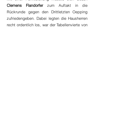
Clemens Flandorfer
 zum Auftakt in die 
Rückrunde gegen den Drittletzten Oepping 
zufriedengeben. Dabei legten die Hausherren 
recht ordentlich los, war der Tabellenvierte von 
Beginn weg die tonangebende, und über die 
gesamte erste Spielhälfte hinweg überlegene 
Mannschaft. Einziges Manko: Das spielerische 
Übergewicht vermochten die Gastgeber nicht 
in Zählbares umzumünzen. Trotz zahlreicher 
aussichtsreicher Situationen lagen die 
Heimischen nach einem Treffer von 
Michael 
Furtmüller 
zur Pause "nur" mit 1:0 Führung. 
Nach dem Seitenwechsel riss dann der Faden 
auf Seiten der Mannen in orange-schwarz 
zusehends. Mit zunehmender Spieldauer 
kippte das Spiel mehr und mehr in Richtung 
der Gäste aus Oepping, die daraus auch ihren 
Nutzen zu ziehen wussten:
 Daniel 
Fleischanderl 
markierte mit seinem fünften 
Saisontreffer den mittlerweile verdienten 1:1-