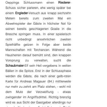
Oeppings Schlussmann einen 
Riederer
-
Schuss sicher parieren, ehe wenig später bei 
einem 
Engleder
-Versuch aus knapp sechzehn 
Metern bereits zum zweiten Mal ein 
Abwehrspieler der Gäste in höchster Not für 
seinen bereits geschlagenen Goalie in die 
Bresche springen muss. In einer spielerisch 
nicht unbedingt ansehnlichen zweiten 
Spielhälfte geizen in Folge aber beide 
Mannschaften mit Torchancen. Während die 
Hausherren darauf bemüht sind, den knappen 
Vorsprung zu verwalten, sucht die 
Schaubmaier
-Elf sein Heil vergebens in weiten 
Bällen in die Spitze. Erst in der Schlussphase 
werden die Gäste, die nach einer gelb-roten 
Karte für Andreas Magauer (84.) mittlerweile 
nur mehr zu zehnt am Platz stehen, - wohl mit 
dem Mute der Verzweiflung - etwas 
zwingender im Angriffsdrittel. Richtig brenzlig 
wird es aus Sicht der Gastgeber allerdings nur 