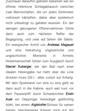
Zuschauer daraufhin geboten bekamen war ein 
offener, intensiver Schlagabtausch zwischen 
zwei Mannschaften, die um jeden Zentimeter 
verbissen kämpften, dabei aber spielerisch 
nicht unbedingt zu gefallen wussten. Ein der 
wenigen gelungenen Offensivaktionen führte 
dann auch zum nächsten Treffer der 
Begegnung, und zwar auf Seiten der Gäste. 
Ein energischer Antritt von 
Andreas Magauer 
und eine Verkettung unglücklicher und 
ungeschickter Momente in Arnreits 
Hintermannschaft führen zum Ausgleich durch
Marcel Auberger
, der den Ball nach einer 
idealen Hereingabe nur mehr über die Linie 
drücken muss (32.) - alles zurück auf Anfang. 
Mit dem Spielstand von eins zu eins geht es 
dann auch in die Kabine, auch weil kurz vor 
dem Pausenpfiff durch Schiedsrichter 
Erwin 
Auer
 ein Oeppinger Verteidiger goldrichtig 
steht, bei einem 
Aiglstorfer
-Schuss für seinen 
bereits geschlagenen Keeper noch auf der 