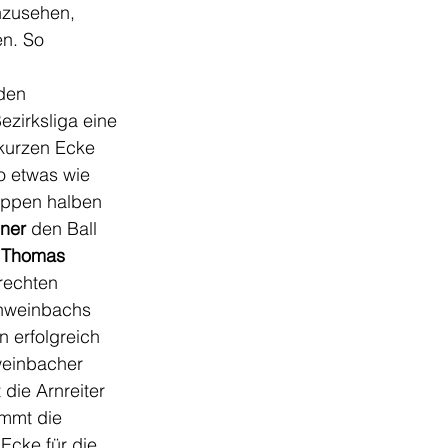
nzusehen, 
n. So 
den 
ezirksliga eine 
kurzen Ecke 
o etwas wie 
nappen halben 
ner
 den Ball 
 
Thomas 
rechten 
hweinbachs 
n erfolgreich 
weinbacher 
die Arnreiter 
mmt die 
Ecke für die 