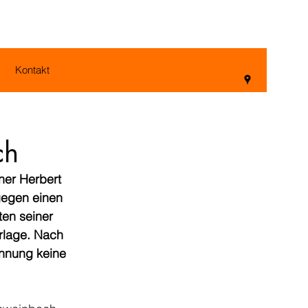
Kontakt
ch
ner Herbert 
egen einen 
ten seiner 
rlage. Nach 
nnung keine 