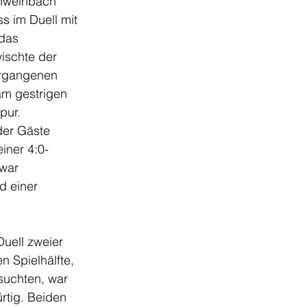
chweinbach 
s im Duell mit 
das 
wischte der 
ergangenen 
am gestrigen 
pur. 
der Gäste 
iner 4:0-
war 
d einer 
Duell zweier 
n Spielhälfte, 
suchten, war 
tig. Beiden 