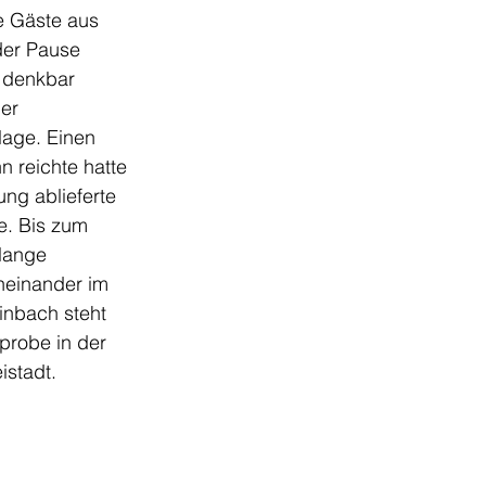
e Gäste aus 
der Pause 
 denkbar 
er 
lage. Einen 
 reichte hatte 
ung ablieferte 
. Bis zum 
lange 
heinander im 
nbach steht 
robe in der 
istadt.