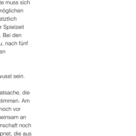
te muss sich 
möglichen 
tztlich 
 Spielzeit 
. Bei den 
, nach fünf 
en 
usst sein. 
atsache, die 
 stimmen. Am 
noch vor 
meinsam an 
nschaft noch 
net, die aus 