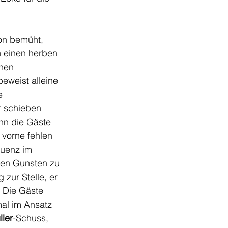
on bemüht, 
n einen herben 
nen 
beweist alleine 
e 
r schieben 
enn die Gäste 
 vorne fehlen 
quenz im 
en Gunsten zu 
zur Stelle, er 
 Die Gäste 
mal im Ansatz 
ler
-Schuss, 