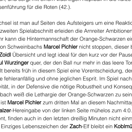
enführung für die Roten (42.).
sel ist man auf Seiten des Aufsteigers um eine Reakti
 zweiten Spielabschnitt erleiden die Arnreiter Ambitione
r kann die Hintermannschaft der Orange-Schwarzen ei
 von Schweinbachs 
Marcel Pichler
 nicht stoppen, dieser 
Zoidl
 Übersicht und legt ideal für den kurz vor der Paus
ul Wurzinger
 quer, der den Ball nur mehr in das leere To
llt bereits früh in diesem Spiel eine Vorentscheidung, d
e fehleranfällig und ohne jeglichen Esprit. Im Spiel nach
vität, in der Defensive die nötige Robustheit und Konse
bach weiß die Lethargie der Orange-Schwarzen zu sein
ist 
Marcel Pichler
 zum dritten Mal an diesem Nachmittag 
lzer
-Hereingabe von der linken Seite mühelos zum 4:0.
nt, finden auch in den letzten dreißig Minuten nicht ein
. Einziges Lebenszeichen der 
Zach
-Elf bleibt ein 
Koblmül