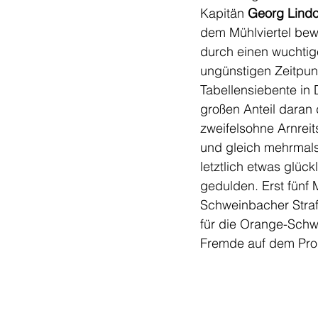
Kapitän 
Georg Lindo
dem Mühlviertel bew
durch einen wuchtig
ungünstigen Zeitpun
Tabellensiebente in
großen Anteil daran
zweifelsohne Arnrei
und gleich mehrmal
letztlich etwas glüc
gedulden. Erst fünf M
Schweinbacher Stra
für die Orange-Sch
Fremde auf dem Prog