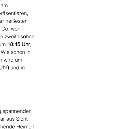
 am 
räsentieren, 
er heißesten 
 Co. wohl 
n zweifelsohne 
um 
18:45 Uhr
, 
. Wie schon in 
n wird um 
Uhr)
 und in 
ig spannenden 
ar aus Sicht 
ehende Heimelf 