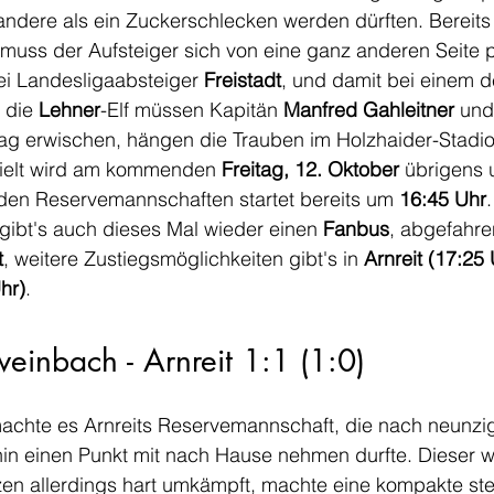
s andere als ein Zuckerschlecken werden dürften. Bereits
uss der Aufsteiger sich von eine ganz anderen Seite p
ei Landesligaabsteiger 
Freistadt
, und damit bei einem d
 die 
Lehner
-Elf müssen Kapitän 
Manfred Gahleitner
 und
ag erwischen, hängen die Trauben im Holzhaider-Stadio
pielt wird am kommenden 
Freitag, 12. Oktober
 übrigens 
iden Reservemannschaften startet bereits um 
16:45 Uhr
gibt's auch dieses Mal wieder einen 
Fanbus
, abgefahre
t
, weitere Zustiegsmöglichkeiten gibt's in 
Arnreit (17:25 
hr)
.
einbach - Arnreit 1:1 (1:0)
achte es Arnreits Reservemannschaft, die nach neunz
in einen Punkt mit nach Hause nehmen durfte. Dieser w
n allerdings hart umkämpft, machte eine kompakte st