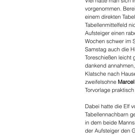
Viel hatte man sich
vorgenommen. Bereits
einem direkten Tabe
Tabellenmittelfeld ni
Aufsteiger einen rab
Wochen schwer im Sp
Samstag auch die Hi
Toreschießen leicht
dankend annahmen, 
Klatsche nach Hause
zweifelsohne 
Marcel
Torvorlage praktisch
Dabei hatte die Elf v
Tabellennachbarn gest
in dem beide Mannsch
der Aufsteiger den 