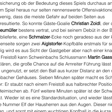
nsicherung ob der Bedeutung dieses Spiels durchaus a
m Spiel heraus nur selten nennenswerte Offensivaktione
wenig, dass die meiste Gefahr auf beiden Seiten aus 
resultierte. So konnte Gäste-Goalie 
Christian Zoidl
, der 
eumüller
 bestens vertrat, und bei seinem Debüt in der B
blieferte, eine 
Schmalzer
-Ecke noch geradeso aus der 
enseite sorgen zwei 
Aiglstorfer
-Kopfbälle erstmals für s
zlig wird es aus Sicht der Gastgeber aber nach einer k
 Freistoß kann Schweinbachs Schlussmann 
Martin Gass
lären, die große Chance auf die Arnreiter Führung lässt
s ungenutzt, er setzt den Ball aus kurzer Distanz an den 
nbacher Gehäuses. Sieben Minuten später macht es Sc
r: Er staubt nach einem Freistoß aus halbrechter Positio
Heimischen ab. Fünf weitere Minuten später ist der Sch
. Wieder ist es eine Standardsituation, und wieder lässt 
e Nummer Elf der Hausherren aus den Augen. Dieser ni
, und sorgt mit einem wuchtigen Kopfball in die kurze 