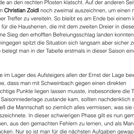
de an den rechten Pfosten klatscht. Auf der anderen Sei
n 
Christian Zoidl
 noch zweimal auszeichnen, um einen 
r Treffer zu vereiteln. So bleibt es am Ende bei einem le
für die Hausherren, die mit dem zweiten Dreier in dieser
hne Sieg den erhofften Befreiungsschlag landen konnten
gegen spitzt die Situation sich langsam aber sicher zu
 belegt man in der Tabelle erstmals in dieser Saison ein
lte im Lager des Aufsteigers allen der Ernst der Lage bew
che, dass man mit Schweinbach gegen einen direkten 
chtige Punkte liegen lassen musste, insbesondere die T
e Saisonniederlage zustande kam, sollten nachdenklich
eß die Mannschaft so ziemlich alles vermissen, was sie 
eichnete. In dieser schwierigen Phase gilt es nun ge
hen, aus den gemachten Fehlern zu lernen, und als Man
en. Nur so ist man für die nächsten Aufgaben gewapp