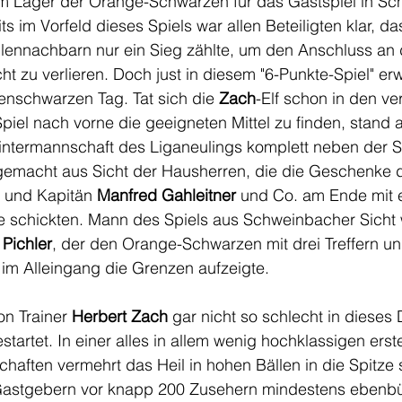
 im Lager der Orange-Schwarzen für das Gastspiel in S
 im Vorfeld dieses Spiels war allen Beteiligten klar, das
llennachbarn nur ein Sieg zählte, um den Anschluss an 
cht zu verlieren. Doch just in diesem "6-Punkte-Spiel" er
enschwarzen Tag. Tat sich die 
Zach
-Elf schon in den v
iel nach vorne die geeigneten Mittel zu finden, stand 
ntermannschaft des Liganeulings komplett neben der S
 gemacht aus Sicht der Hausherren, die die Geschenke 
und Kapitän 
Manfred Gahleitner
 und Co. am Ende mit e
 schickten. Mann des Spiels aus Schweinbacher Sicht 
 Pichler
, der den Orange-Schwarzen mit drei Treffern un
 im Alleingang die Grenzen aufzeigte.
on Trainer 
Herbert Zach
 gar nicht so schlecht in dieses 
artet. In einer alles in allem wenig hochklassigen erste
aften vermehrt das Heil in hohen Bällen in die Spitze 
Gastgebern vor knapp 200 Zusehern mindestens ebenbür