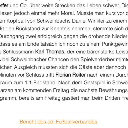
rfer
 und Co. über weite Strecken das Leben schwer. Di
iesen jedoch einmal mehr Moral. Musste man kurz vor 
en Kopfball von Schweinbachs Daniel Winkler zu einem
kt den Rückstand zur Kenntnis nehmen, stemmte sich d
 Durchgang zwei erfolgreich gegen die drohende Nieder
 dass es am Ende tatsächlich noch zu einem Punktgewinn
ts Schlussmann 
Karl Thomas
, der eine bärenstarke Leist
s bei Schweinbacher Chancen den Spielverderber mimte
klichen Ausgleich mussten sich die Gäste aber dennoch 
inuten vor Schluss trifft 
Florian Reiter
 nach einem Durc
fraum zum 1:1-Endstand. Nach dem Gastspiel in Schwei
warzen am kommenden Freitag die nächste Bewährungsp
ramm, bereits am Freitag gastiert man beim Dritten Fre
Bericht des oö. Fußballverbandes