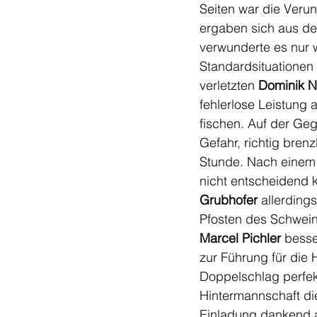
Seiten war die Veru
ergaben sich aus de
verwunderte es nur 
Standardsituationen 
verletzten 
Dominik N
fehlerlose Leistung a
fischen. Auf der Geg
Gefahr, richtig bren
Stunde. Nach einem
nicht entscheidend k
Grubhofer
 allerding
Pfosten des Schwei
Marcel Pichler
 besse
zur Führung für die 
Doppelschlag perfekt
Hintermannschaft di
Einladung dankend an