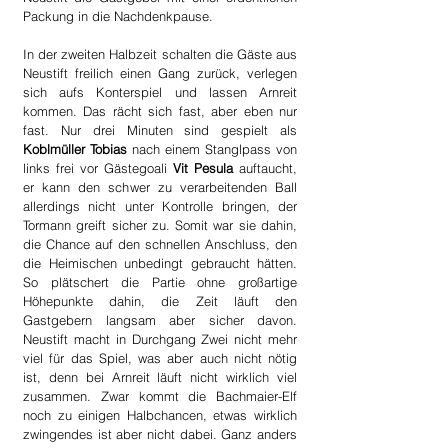
Packung in die Nachdenkpause.
In der zweiten Halbzeit schalten die Gäste aus 
Neustift freilich einen Gang zurück, verlegen 
sich aufs Konterspiel und lassen Arnreit 
kommen. Das rächt sich fast, aber eben nur 
fast. Nur drei Minuten sind gespielt als 
Koblmüller Tobias
 nach einem Stanglpass von 
links frei vor Gästegoali 
Vit Pesula
 auftaucht, 
er kann den schwer zu verarbeitenden Ball 
allerdings nicht unter Kontrolle bringen, der 
Tormann greift sicher zu. Somit war sie dahin, 
die Chance auf den schnellen Anschluss, den 
die Heimischen unbedingt gebraucht hätten. 
So plätschert die Partie ohne großartige 
Höhepunkte dahin, die Zeit läuft den 
Gastgebern langsam aber sicher davon. 
Neustift macht in Durchgang Zwei nicht mehr 
viel für das Spiel, was aber auch nicht nötig 
ist, denn bei Arnreit läuft nicht wirklich viel 
zusammen. Zwar kommt die Bachmaier-Elf 
noch zu einigen Halbchancen, etwas wirklich 
zwingendes ist aber nicht dabei. Ganz anders 