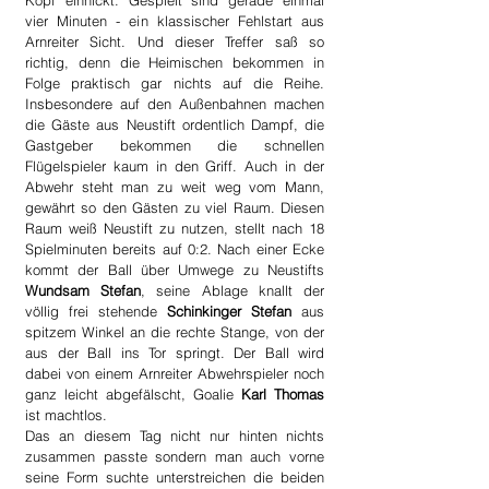
Kopf einnickt. Gespielt sind gerade einmal 
vier Minuten - ein klassischer Fehlstart aus 
Arnreiter Sicht. Und dieser Treffer saß so 
richtig, denn die Heimischen bekommen in 
Folge praktisch gar nichts auf die Reihe. 
Insbesondere auf den Außenbahnen machen 
die Gäste aus Neustift ordentlich Dampf, die 
Gastgeber bekommen die schnellen 
Flügelspieler kaum in den Griff. Auch in der 
Abwehr steht man zu weit weg vom Mann, 
gewährt so den Gästen zu viel Raum. Diesen 
Raum weiß Neustift zu nutzen, stellt nach 18 
Spielminuten bereits auf 0:2. Nach einer Ecke 
kommt der Ball über Umwege zu Neustifts 
Wundsam Stefan
, seine Ablage knallt der 
völlig frei stehende 
Schinkinger Stefan
 aus 
spitzem Winkel an die rechte Stange, von der 
aus der Ball ins Tor springt. Der Ball wird 
dabei von einem Arnreiter Abwehrspieler noch 
ganz leicht abgefälscht, Goalie 
Karl Thomas
ist machtlos.
Das an diesem Tag nicht nur hinten nichts 
zusammen passte sondern man auch vorne 
seine Form suchte unterstreichen die beiden 