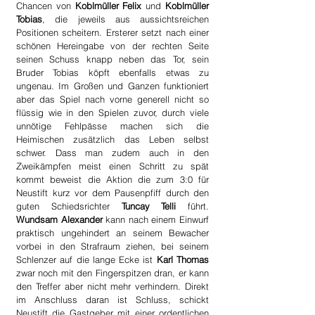
Chancen von 
Koblmüller Felix
 und 
Koblmüller 
Tobias
, die jeweils aus aussichtsreichen 
Positionen scheitern. Ersterer setzt nach einer 
schönen Hereingabe von der rechten Seite 
seinen Schuss knapp neben das Tor, sein 
Bruder Tobias köpft ebenfalls etwas zu 
ungenau. Im Großen und Ganzen funktioniert 
aber das Spiel nach vorne generell nicht so 
flüssig wie in den Spielen zuvor, durch viele 
unnötige Fehlpässe machen sich die 
Heimischen zusätzlich das Leben selbst 
schwer. Dass man zudem auch in den 
Zweikämpfen meist einen Schritt zu spät 
kommt beweist die Aktion die zum 3:0 für 
Neustift kurz vor dem Pausenpfiff durch den 
guten Schiedsrichter 
Tuncay Telli
 führt. 
Wundsam Alexander
 kann nach einem Einwurf 
praktisch ungehindert an seinem Bewacher 
vorbei in den Strafraum ziehen, bei seinem 
Schlenzer auf die lange Ecke ist 
Karl Thomas
zwar noch mit den Fingerspitzen dran, er kann 
den Treffer aber nicht mehr verhindern. Direkt 
im Anschluss daran ist Schluss, schickt 
Neustift die Gastgeber mit einer ordentlichen 