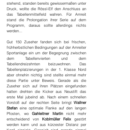
stehend, standen bereits gewissermaßen unter 
Druck, wollte die Rössl-Elf den Anschluss an 
das Tabellenmittelfeld wahren. Für Arnreit 
stand die Prolongation ihrer Serie auf dem 
Programm, daraus sollte allerdings nichts 
werden...
Gut 150 Zuseher fanden sich bei frischen, 
frühherbstlichen Bedingungen auf der Arnreiter 
Sportanlage ein um der Begegnung zwischen 
dem Tabellenvierten und dem 
Tabellendreizehnten beizuwohnen. Das 
Tabellenplatzierungen in der 1. Klasse Nord 
aber ohnehin nichtig sind stellte einmal mehr 
diese Partie unter Beweis. Gerade als die 
Zuseher sich auf ihren Plätzen eingefunden 
hatten drehten die Kicker aus Neustift das 
erste Mal jubelnd ab. Nach einem schnellen 
Vorstoß auf der rechten Seite bringt 
Wallner 
Stefan
 eine optimale Flanke auf den langen 
Pfosten, wo
 Gahleitner Martin
 nicht mehr 
entscheidend von 
Koblmüller Felix
 gestört 
werden kann und aus kürzester Distanz per 