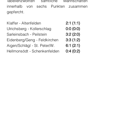
Tabellenzwölften sämtliche Mannschaften 
innerhalb von sechs Punkten zusammen 
gepfercht.
Klaffer - Altenfelden                  
2:1 (1:1)
Ulrichsberg - Kollerschlag          
0:0 (0:0)
Sarleinsbach - Peilstein              	
3:2 (2:0)
Eidenberg/Geng - Feldkirchen     	
3:3 (1:2)
Aigen/Schlägl - St. Peter/W.       	
6:1 (2:1)
Hellmonsödt - Schenkenfelden    	
0:4 (0:2)
Reserve: Arnreit 1 - 4 Neustift/O.
Weiterhin ihrer Form hinterher läuft auch 
Arnreits Reservemannschaft. Nach der 
letztwöchigen 1:6-Schlappe in St. Peter setzte 
es auch dieses Wochenende eine klare 1:4-
Niederlage. Dabei begann man gut, ging in 
der elften Minute durch 
Zeka Leonhard
 auch in 
Führung. In der 27. Minute gelingt Neustift 
dank einem wahren Prachtschuss unter die 
Latte von 
Donaubauer Patrick
 der 