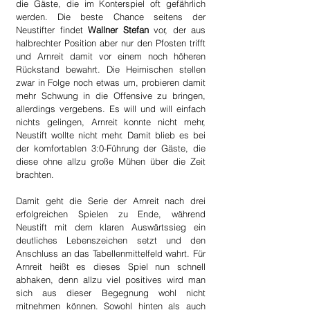
die Gäste, die im Konterspiel oft gefährlich 
werden. Die beste Chance seitens der 
Neustifter findet
 Wallner Stefan
 vor, der aus 
halbrechter Position aber nur den Pfosten trifft 
und Arnreit damit vor einem noch höheren 
Rückstand bewahrt. Die Heimischen stellen 
zwar in Folge noch etwas um, probieren damit 
mehr Schwung in die Offensive zu bringen, 
allerdings vergebens. Es will und will einfach 
nichts gelingen, Arnreit konnte nicht mehr, 
Neustift wollte nicht mehr. Damit blieb es bei 
der komfortablen 3:0-Führung der Gäste, die 
diese ohne allzu große Mühen über die Zeit 
brachten.
Damit geht die Serie der Arnreit nach drei 
erfolgreichen Spielen zu Ende, während 
Neustift mit dem klaren Auswärtssieg ein 
deutliches Lebenszeichen setzt und den 
Anschluss an das Tabellenmittelfeld wahrt. Für 
Arnreit heißt es dieses Spiel nun schnell 
abhaken, denn allzu viel positives wird man 
sich aus dieser Begegnung wohl nicht 
mitnehmen können. Sowohl hinten als auch 