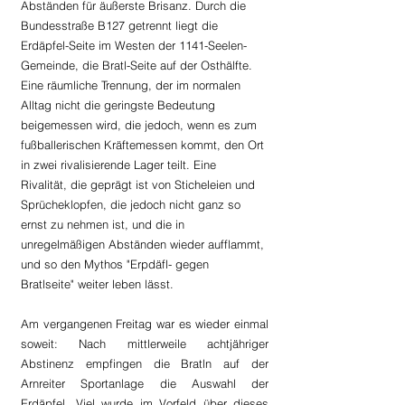
Abständen für äußerste Brisanz. Durch die 
Bundesstraße B127 getrennt liegt die 
Erdäpfel-Seite im Westen der 1141-Seelen-
Gemeinde, die Bratl-Seite auf der Osthälfte. 
Eine räumliche Trennung, der im normalen 
Alltag nicht die geringste Bedeutung 
beigemessen wird, die jedoch, wenn es zum 
fußballerischen Kräftemessen kommt, den Ort 
in zwei rivalisierende Lager teilt. Eine 
Rivalität, die geprägt ist von Sticheleien und 
Sprücheklopfen, die jedoch nicht ganz so 
ernst zu nehmen ist, und die in 
unregelmäßigen Abständen wieder aufflammt, 
und so den Mythos "Erpdäfl- gegen 
Bratlseite" weiter leben lässt.
Am vergangenen Freitag war es wieder einmal 
soweit: Nach mittlerweile achtjähriger 
Abstinenz empfingen die Bratln auf der 
Arnreiter Sportanlage die Auswahl der 
Erdäpfel. Viel wurde im Vorfeld über dieses 