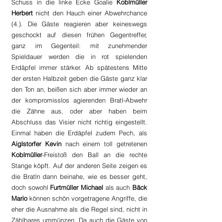
Schuss in die linke Ecke Goalie 
Koblmüller 
Herbert
 nicht den Hauch einer Abwehrchance 
(4.). Die Gäste reagieren aber keineswegs 
geschockt auf diesen frühen Gegentreffer, 
ganz im Gegenteil: mit zunehmender 
Spieldauer werden die in rot spielenden 
Erdäpfel immer stärker. Ab spätestens Mitte 
der ersten Halbzeit geben die Gäste ganz klar 
den Ton an, beißen sich aber immer wieder an 
der kompromisslos agierenden Bratl-Abwehr 
die Zähne aus, oder aber haben beim 
Abschluss das Visier nicht richtig eingestellt. 
Einmal haben die Erdäpfel zudem Pech, als 
Aiglstorfer Kevin
 nach einem toll getretenen 
Koblmüller
-Freistoß den Ball an die rechte 
Stange köpft. Auf der anderen Seite zeigen es 
die Bratln dann beinahe, wie es besser geht, 
doch sowohl 
Furtmüller Michael
 als auch 
Bäck 
Mario
 können schön vorgetragene Angriffe, die 
eher die Ausnahme als die Regel sind, nicht in 
Zählbares ummünzen. Da auch die Gäste von 