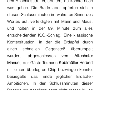
den Anschlusstreffer, spürten, da könnte noch 
was gehen. Die Bratln aber opferten sich in 
diesen Schlussminuten im wahrsten Sinne des 
Wortes auf, verteidigten mit Mann und Maus, 
und holten in der 89. Minute zum alles 
entscheidenden K.O.-Schlag. Eine klassische 
Kontersituation, in der die Erdäpfel durch 
einen schnellen Gegenstoß überrumpelt 
wurden, abgeschlossen von 
Altenhofer 
Manuel
, der Gäste-Tormann 
Koblmüller Herbert
mit einem überlegten Chip bezwingen konnte, 
besiegelte das Ende jeglicher Erdäpfel-
Ambitionen. In den Schlussminuten dieser 
Begegnung passierte dann nicht mehr wirklich 
viel, die Bratln schwammen auf einer Welle 
aus Euphorie, während den Spielern der 
Erdäpfel sowie deren Anhang das blanke 
Entsetzen ins Gesicht geschrieben stand. 
Nach 93. Minuten beendet der souveräne 
Schiedsrichter 
Reiter
 die Partie, somit war es 
amtlich: acht Jahre nach dem erdrutschartigen 