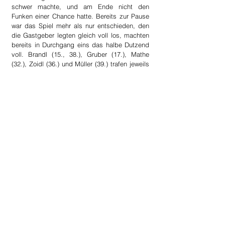
schwer machte, und am Ende nicht den 
Funken einer Chance hatte. Bereits zur Pause 
war das Spiel mehr als nur entschieden, den 
die Gastgeber legten gleich voll los, machten 
bereits in Durchgang eins das halbe Dutzend 
voll. Brandl (15., 38.), Gruber (17.), Mathe 
(32.), Zoidl (36.) und Müller (39.) trafen jeweils 
für die Gastgeber. Im zweiten Durchgang sind 
es dann zwei Treffer von Brandl, Husejnovic 
und Pfleger die die Zehn für Ulrichsberg voll 
machen. Arnreit kommt durch Gahleitner 
Martin nur zum "Ehrentreffer". Dieses Spiel 
heißt es abhaken, sofort vergessen, um den 
Kopf frei zu bekommen für die kommenden 
Begegnungen, den da wartet kommenden 
Sonntag mit Schenkenfelden ebenfalls kein 
leichter Gegner...
Zum Abschluss gibt es hier noch die 
restlichen Ergebnisse des sehr spektakulären 
und torreichen 8. Spieltages:
Altenfelden - Hellmonsödt  
5:6 (2:3)