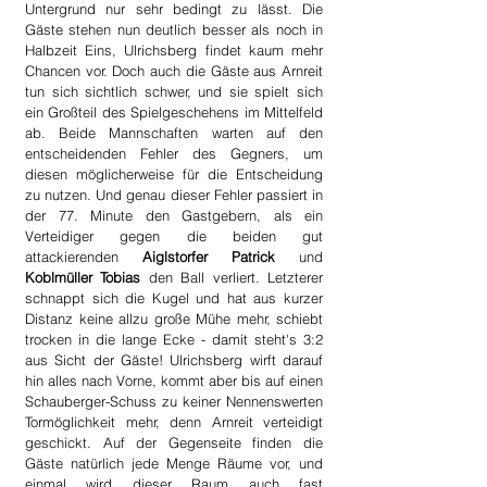
Untergrund nur sehr bedingt zu lässt. Die 
Gäste stehen nun deutlich besser als noch in 
Halbzeit Eins, Ulrichsberg findet kaum mehr 
Chancen vor. Doch auch die Gäste aus Arnreit 
tun sich sichtlich schwer, und sie spielt sich 
ein Großteil des Spielgeschehens im Mittelfeld 
ab. Beide Mannschaften warten auf den 
entscheidenden Fehler des Gegners, um 
diesen möglicherweise für die Entscheidung 
zu nutzen. Und genau dieser Fehler passiert in 
der 77. Minute den Gastgebern, als ein 
Verteidiger gegen die beiden gut 
attackierenden 
Aiglstorfer Patrick
 und 
Koblmüller Tobias
 den Ball verliert. Letzterer 
schnappt sich die Kugel und hat aus kurzer 
Distanz keine allzu große Mühe mehr, schiebt 
trocken in die lange Ecke - damit steht's 3:2 
aus Sicht der Gäste! Ulrichsberg wirft darauf 
hin alles nach Vorne, kommt aber bis auf einen 
Schauberger-Schuss zu keiner Nennenswerten 
Tormöglichkeit mehr, denn Arnreit verteidigt 
geschickt. Auf der Gegenseite finden die 
Gäste natürlich jede Menge Räume vor, und 
einmal wird dieser Raum auch fast 