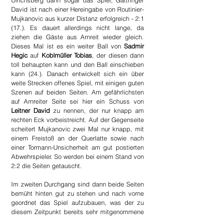
Ulrichsberg dann sogar das Spiel, Gattringer 
David ist nach einer Hereingabe von Routinier-
Mujkanovic aus kurzer Distanz erfolgreich - 2:1 
(17.). Es dauert allerdings nicht lange, da 
ziehen die Gäste aus Arnreit wieder gleich. 
Dieses Mal ist es ein weiter Ball von 
Sadmir 
Hegic
 auf 
Koblmüller Tobias
, der diesen dann 
toll behaupten kann und den Ball einschieben 
kann (24.). Danach entwickelt sich ein über 
weite Strecken offenes Spiel, mit einigen guten 
Szenen auf beiden Seiten. Am gefährlichsten 
auf Arnreiter Seite sei hier ein Schuss von 
Leitner David
 zu nennen, der nur knapp am 
rechten Eck vorbeistreicht. Auf der Gegenseite 
scheitert Mujkanovic zwei Mal nur knapp, mit 
einem Freistoß an der Querlatte sowie nach 
einer Tormann-Unsicherheit am gut postierten 
Abwehrspieler. So werden bei einem Stand von 
2:2 die Seiten getauscht.
Im zweiten Durchgang sind dann beide Seiten 
bemüht hinten gut zu stehen und nach vorne 
geordnet das Spiel aufzubauen, was der zu 
diesem Zeitpunkt bereits sehr mitgenommene 