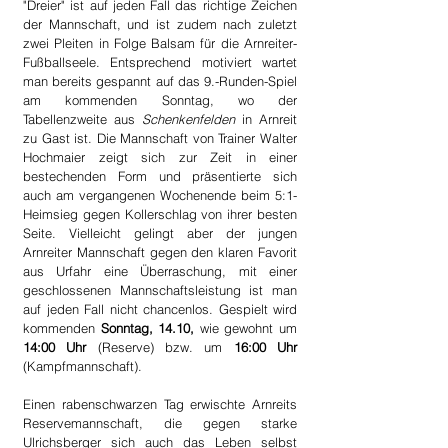
"Dreier" ist auf jeden Fall das richtige Zeichen 
der Mannschaft, und ist zudem nach zuletzt 
zwei Pleiten in Folge Balsam für die Arnreiter-
Fußballseele. Entsprechend motiviert wartet 
man bereits gespannt auf das 9.-Runden-Spiel 
am kommenden Sonntag, wo der 
Tabellenzweite aus 
Schenkenfelden
 in Arnreit 
zu Gast ist. Die Mannschaft von Trainer Walter 
Hochmaier zeigt sich zur Zeit in einer 
bestechenden Form und präsentierte sich 
auch am vergangenen Wochenende beim 5:1-
Heimsieg gegen Kollerschlag von ihrer besten 
Seite. Vielleicht gelingt aber der jungen 
Arnreiter Mannschaft gegen den klaren Favorit 
aus Urfahr eine Überraschung, mit einer 
geschlossenen Mannschaftsleistung ist man 
auf jeden Fall nicht chancenlos. Gespielt wird 
kommenden 
Sonntag, 14.10,
 wie gewohnt um 
14:00 Uhr
 (Reserve) bzw. um 
16:00 Uhr
(Kampfmannschaft).
Einen rabenschwarzen Tag erwischte Arnreits 
Reservemannschaft, die gegen starke 
Ulrichsberger sich auch das Leben selbst 