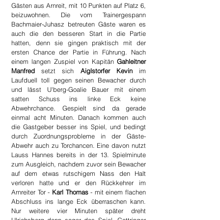
Gästen aus Arnreit, mit 10 Punkten auf Platz 6, 
beizuwohnen. Die vom Trainergespann 
Bachmaier-Juhasz betreuten Gäste waren es 
auch die den besseren Start in die Partie 
hatten, denn sie gingen praktisch mit der 
ersten Chance der Partie in Führung. Nach 
einem langen Zuspiel von Kapitän 
Gahleitner 
Manfred
 setzt sich 
Aiglstorfer Kevin
 im 
Laufduell toll gegen seinen Bewacher durch 
und lässt U'berg-Goalie Bauer mit einem 
satten Schuss ins linke Eck keine 
Abwehrchance. Gespielt sind da gerade 
einmal acht Minuten. Danach kommen auch 
die Gastgeber besser ins Spiel, und bedingt 
durch Zuordnungsprobleme in der Gäste-
Abwehr auch zu Torchancen. Eine davon nutzt 
Lauss Hannes bereits in der 13. Spielminute 
zum Ausgleich, nachdem zuvor sein Bewacher 
auf dem etwas rutschigem Nass den Halt 
verloren hatte und er den Rückkehrer im 
Arnreiter Tor - 
Karl Thomas
 - mit einem flachen 
Abschluss ins lange Eck überraschen kann. 
Nur weitere vier Minuten später dreht 