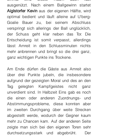
ausgenützt. Nach einem Ballgewinn startet 
Aiglstorfer Kevin
 aus der eigenen Hälfte, wird 
optimal bedient und läuft alleine auf U'berg-
Goalie Bauer zu, bei seinem Abschluss 
verspringt sich allerings der Ball unglücklich, 
der Schuss geht klar neben das Tor. Die 
Entscheidung ist somit verpasst, allerdings 
lässt Arnreit in den Schlussminuten nichts 
mehr anbrennen und bringt so die drei ganz, 
ganz wichtigen Punkte ins Trockene.
Am Ende dürfen die Gäste aus Arnreit also 
über drei Punkte jubeln, die insbesondere 
aufgrund der gezeigten Moral und des an den 
Tag gelegten Kampfgeistes nicht ganz 
unverdient sind. In Halbzeit Eins gab es noch 
die einen oder anderen Zuordnungs- und 
Abstimmungsprobleme, diese konnten aber 
im zweiten Durchgang über weite Strecken 
abgestellt werde, wodurch der Gegner kaum 
mehr zu Chancen kam. Auf der anderen Seite 
zeigte man sich bei den eigenen Toren sehr 
durchsetzungsstark und abgebrüht.  Der 