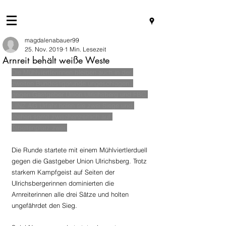
magdalenabauer99
25. Nov. 2019
1 Min. Lesezeit
Arnreit behält weiße Weste
Die Mühlviertlerinnen bleiben auch in der 
zweiten Bundesligarunde ungeschlagen, 
gegen Gastgeber Union Ulrichsberg und FBC 
LINZ AG Urfahr holen sie zwei Siege und 
stehen somit zwischenzeitlich auf 
Tabellenplatz zwei.
Die Runde startete mit einem Mühlviertlerduell 
gegen die Gastgeber Union Ulrichsberg. Trotz 
starkem Kampfgeist auf Seiten der 
Ulrichsbergerinnen dominierten die 
Arnreiterinnen alle drei Sätze und holten 
ungefährdet den Sieg.