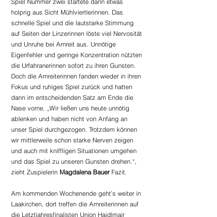
Spiel Nummer zwei startete dann etwas 
holprig aus Sicht Mühlviertlerinnen. Das 
schnelle Spiel und die lautstarke Stimmung 
auf Seiten der Linzerinnen löste viel Nervosität 
und Unruhe bei Arnreit aus. Unnötige 
Eigenfehler und geringe Konzentration nützten 
die Urfahranerinnen sofort zu ihren Gunsten. 
Doch die Arnreiterinnen fanden wieder in ihren 
Fokus und ruhiges Spiel zurück und hatten 
dann im entscheidenden Satz am Ende die 
Nase vorne. „Wir ließen uns heute unnötig 
ablenken und haben nicht von Anfang an 
unser Spiel durchgezogen. Trotzdem können 
wir mittlerweile schon starke Nerven zeigen 
und auch mit kniffligen Situationen umgehen 
und das Spiel zu unseren Gunsten drehen.“, 
zieht Zuspielerin 
Magdalena Bauer
 Fazit.
Am kommenden Wochenende geht’s weiter in 
Laakirchen, dort treffen die Arnreiterinnen auf 
die Letztjahresfinalisten Union Haidlmair 