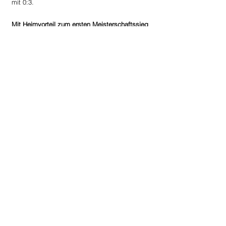
mit 0:3. 
Mit Heimvorteil zum ersten Meisterschaftssieg
Die Landesliga Herren können ebenfalls 
positive Bilanz ziehen. Vor Heimpublikum 
können sie gegen die Union Tigers 
Vöcklabruck 3 einen 3:0 Erfolg einfahren, 
gegen SPG Traun/St. Martin müssen sie leider 
eine 0:3 Niederlage einstecken
Faustball
Kommentare