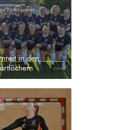
dalenabauer99
Apr.
2 Min. Lesezeit
rnreit in den
tartlöchern
dalenabauer99
Dez. 2024
1 Min. Lesezeit