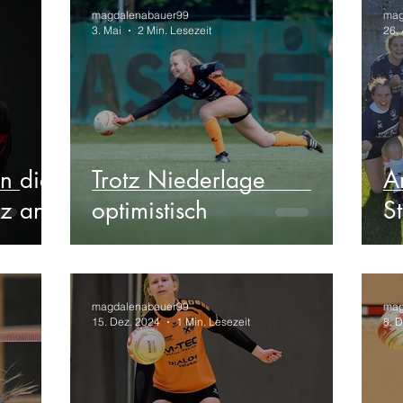
magdalenabauer99
mag
3. Mai
2 Min. Lesezeit
26. 
n die
Trotz Niederlage
A
iz an
optimistisch
S
magdalenabauer99
mag
15. Dez. 2024
1 Min. Lesezeit
8. 