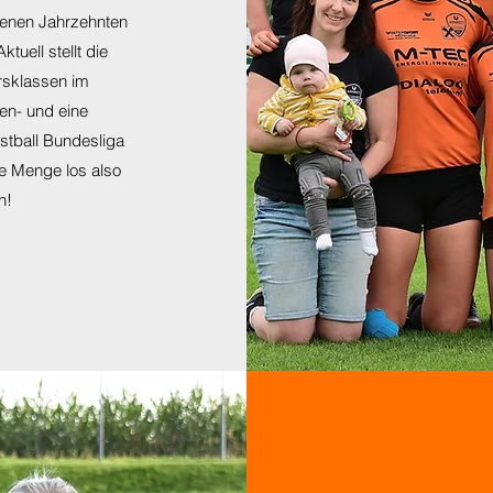
ngenen Jahrzehnten
tuell stellt die
rsklassen im
n- und eine
stball Bundesliga
e Menge los also
n!