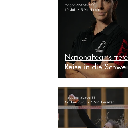
magdalenabauer99
19. Juli
5 Min. Lesezeit
Nationalteams trete
Reise in die Schwe
magdalenabauer99
12. Jan. 2025
1 Min. Lesezeit