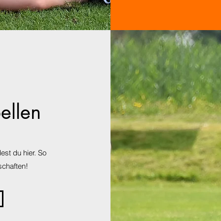
ellen
est du hier. So
schaften!